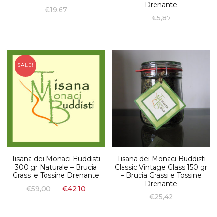
Drenante
€
19,67
€
5,87
SALE!
Tisana dei Monaci Buddisti
Tisana dei Monaci Buddisti
300 gr Naturale – Brucia
Classic Vintage Glass 150 gr
Grassi e Tossine Drenante
– Brucia Grassi e Tossine
Drenante
€
59,00
€
42,10
€
25,42