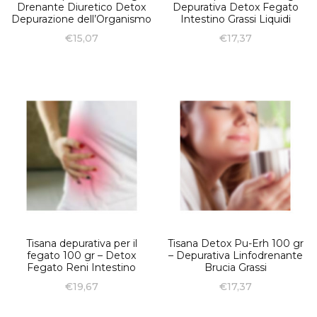
Drenante Diuretico Detox
Depurativa Detox Fegato
Depurazione dell’Organismo
Intestino Grassi Liquidi
€
15,07
€
17,37
Tisana depurativa per il
Tisana Detox Pu-Erh 100 gr
fegato 100 gr – Detox
– Depurativa Linfodrenante
Fegato Reni Intestino
Brucia Grassi
€
19,67
€
17,37