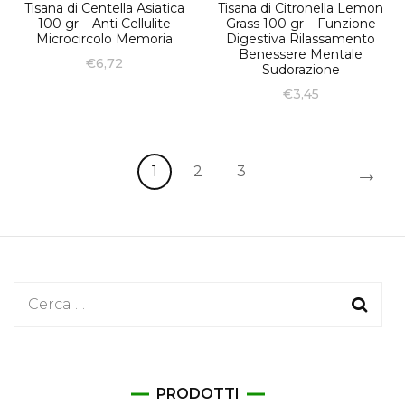
Tisana di Centella Asiatica
Tisana di Citronella Lemon
100 gr – Anti Cellulite
Grass 100 gr – Funzione
Microcircolo Memoria
Digestiva Rilassamento
Benessere Mentale
€
6,72
Sudorazione
€
3,45
→
1
2
3
Ricerca
per:
PRODOTTI