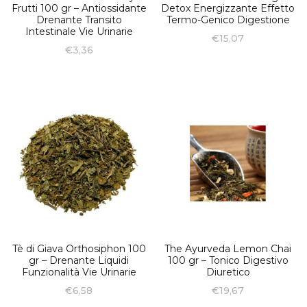
Frutti 100 gr – Antiossidante
Detox Energizzante Effetto
Drenante Transito
Termo-Genico Digestione
Intestinale Vie Urinarie
€
15,07
€
3,36
Tè di Giava Orthosiphon 100
The Ayurveda Lemon Chai
gr – Drenante Liquidi
100 gr – Tonico Digestivo
Funzionalità Vie Urinarie
Diuretico
€
6,58
€
19,67