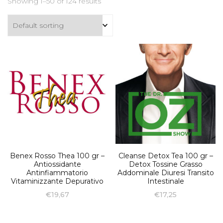
Showing 1–50 of 124 results
Benex Rosso Thea 100 gr –
Cleanse Detox Tea 100 gr –
Antiossidante
Detox Tossine Grasso
Antinfiammatorio
Addominale Diuresi Transito
Vitaminizzante Depurativo
Intestinale
€
19,67
€
17,25