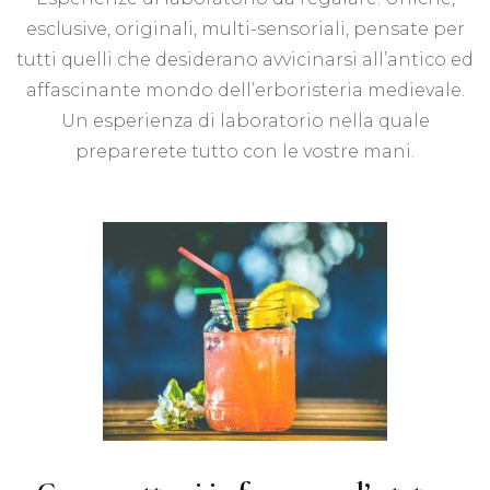
esclusive, originali, multi-sensoriali, pensate per
tutti quelli che desiderano avvicinarsi all’antico ed
affascinante mondo dell’erboristeria medievale.
Un esperienza di laboratorio nella quale
preparerete tutto con le vostre mani.