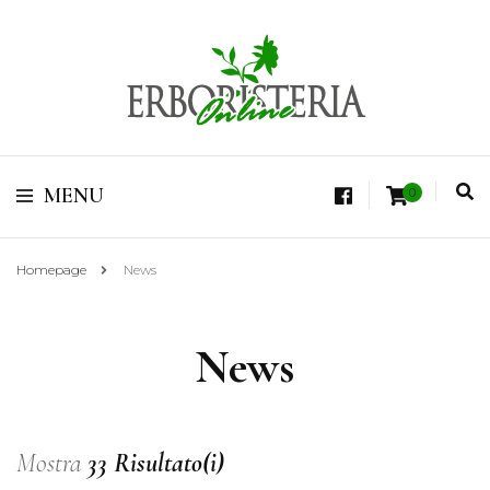
Vendita di Botaniche, Erbe e Spezie Officinali, Tisane Terapeutiche Esclusive,
Tè Pregiati Aromatizzati, Superfruits, Superfoods
Erboristeria Shop
MENU
0
Online Tisane
Homepage
News
News
Mostra
33 Risultato(i)