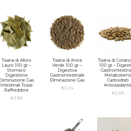
Tisana di Alloro
Tisana di Anice
Tisana di Corian
Lauro 100 gr –
Verde 100 gr –
100 gr – Digest
Stomaco
Digestiva
Gastrointestina
Digestione
Gastrointestinale
Metabolism
Eliminazione Gas
Eliminazione Gas
Carboidrati
Intestinali Tosse
Antiossidant
€
3,04
Raffreddore
€
2,08
€
2,88