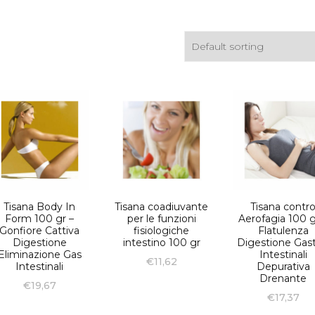
Tis
Acquisti all’ingrosso
Tisane Personalizzate
Richiedi Informazioni
Tisana Body In
Tisana coadiuvante
Tisana contr
Form 100 gr –
per le funzioni
Aerofagia 100 g
Gonfiore Cattiva
fisiologiche
Flatulenza
Digestione
intestino 100 gr
Digestione Gast
Eliminazione Gas
Intestinali
€
11,62
Intestinali
Depurativa
Drenante
€
19,67
€
17,37