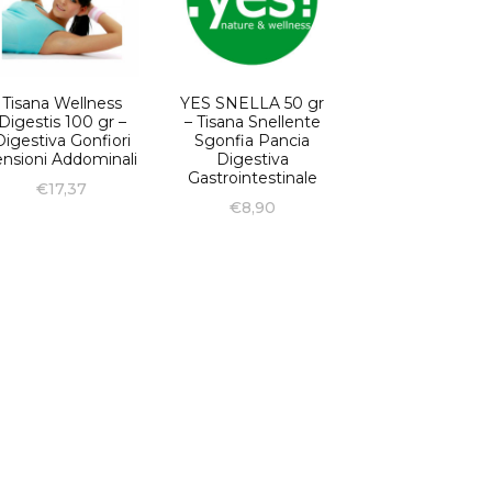
Tisana Wellness
YES SNELLA 50 gr
Digestis 100 gr –
– Tisana Snellente
Digestiva Gonfiori
Sgonfia Pancia
ensioni Addominali
Digestiva
Gastrointestinale
€
17,37
€
8,90