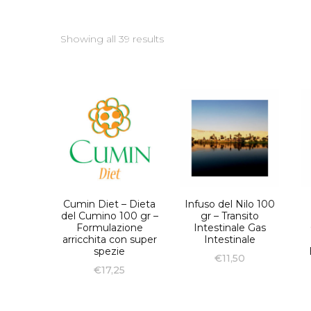
Showing all 39 results
Cumin Diet – Dieta
Infuso del Nilo 100
del Cumino 100 gr –
gr – Transito
Formulazione
Intestinale Gas
arricchita con super
Intestinale
spezie
€
11,50
€
17,25