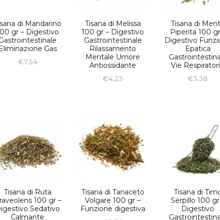
isana di Mandarino
Tisana di Melissa
Tisana di Men
00 gr – Digestivo
100 gr – Digestivo
Piperita 100 gr
Gastrointestinale
Gastrointestinale
Digestivo Funz
Eliminazione Gas
Rilassamento
Epatica
Mentale Umore
Gastrointestina
€
7,54
Antiossidante
Vie Respirator
€
4,23
€
3,38
Tisana di Ruta
Tisana di Tanaceto
Tisana di Tim
raveolens 100 gr –
Volgare 100 gr –
Serpillo 100 gr
igestivo Sedativo
Funzione digestiva
Digestivo
Calmante
Gastrointestina