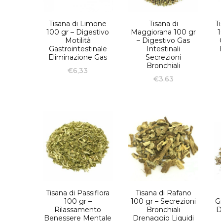
Tisana di Limone
Tisana di
T
100 gr – Digestivo
Maggiorana 100 gr
1
Motilità
– Digestivo Gas
Gastrointestinale
Intestinali
Eliminazione Gas
Secrezioni
Bronchiali
€
6,33
€
3,63
Tisana di Passiflora
Tisana di Rafano
100 gr –
100 gr – Secrezioni
G
Rilassamento
Bronchiali
D
Benessere Mentale
Drenaggio Liquidi