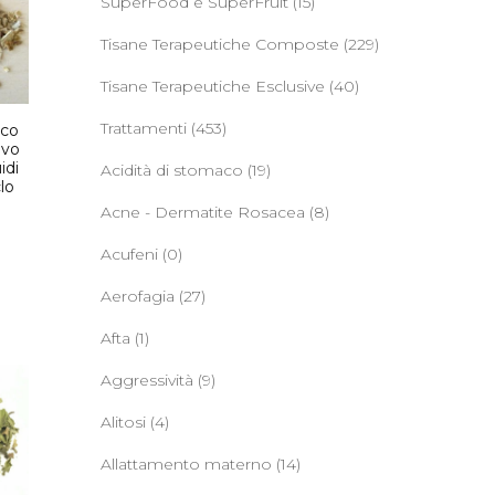
SuperFood e SuperFruit
(15)
Tisane Terapeutiche Composte
(229)
Tisane Terapeutiche Esclusive
(40)
Trattamenti
(453)
ico
ivo
idi
Acidità di stomaco
(19)
lo
Acne - Dermatite Rosacea
(8)
Acufeni
(0)
Aerofagia
(27)
Afta
(1)
Aggressività
(9)
Alitosi
(4)
Allattamento materno
(14)