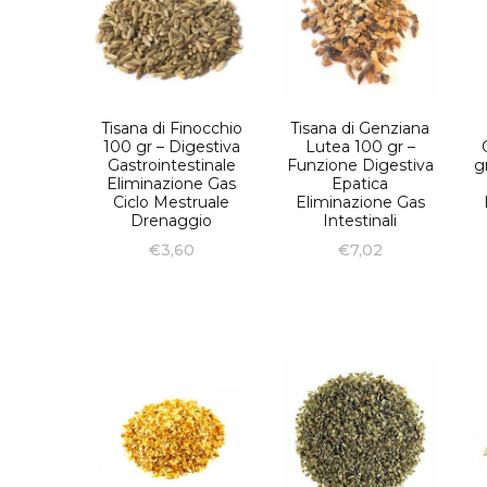
Tisana di Finocchio
Tisana di Genziana
100 gr – Digestiva
Lutea 100 gr –
Gastrointestinale
Funzione Digestiva
g
Eliminazione Gas
Epatica
Ciclo Mestruale
Eliminazione Gas
Drenaggio
Intestinali
€
3,60
€
7,02