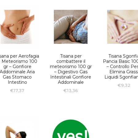
sana per Aerofagia
Tisana per
Tisana Sgonfi
 Meteorismo 100
combattere il
Pancia Basic 10
gr – Gonfiore
meteorismo 100 gr
– Controllo Pe
Addominale Aria
– Digestivo Gas
Elimina Grass
Gas Stomaco
Intestinali Gonfiore
Liquidi Sgonfia
Intestino
Addominale
€
9,32
€
17,37
€
13,36