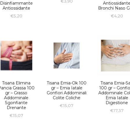
€
3,90
Disinfiammante
Antiossidant
Antiossidante
Bronchi Naso G
€
5,20
€
4,20
Tisana Elimina
Tisana Ernia-Ok 100
Tisana Ernia-S
Pancia Grassa 100
gr – Ernia Iatale
100 gr – Gonfi
gr – Grasso
Gonfiori Addominali
Addominale Col
Addominale
Colite Coliche
Ernia Iatale
Sgonfiante
Digestione
€
15,07
Drenante
€
17,37
€
15,07