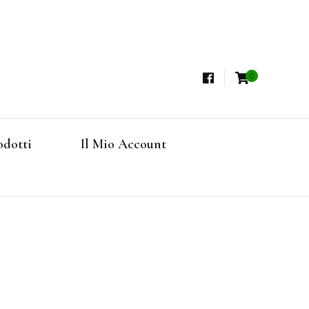
0
i, Tisane Terapeutiche Esclusive, Tè Pregiati
steria
rfruits, Superfoods
odotti
Il Mio Account
Online