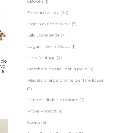
eBooks
(1)
Freschi d'estate
(44)
Ingrosso Erboristeria
(5)
Lab Experience
(7)
Legumi, Semi Oleosi
(1)
Linea Vintage
(4)
dolo
ivo
Maschere naturali per la pelle
(3)
le
o
Miscela di erbe pronte per fare liquori
e
(2)
Percorsi di degustazione
(3)
Prova Prodotti
(6)
Sconti
(6)