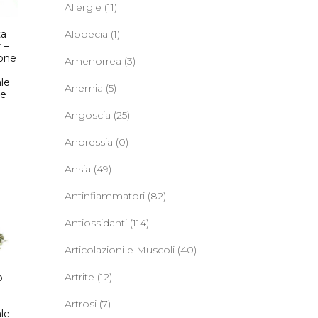
Allergie
(11)
ta
Alopecia
(1)
 –
ione
Amenorrea
(3)
le
Anemia
(5)
ie
Angoscia
(25)
Anoressia
(0)
Ansia
(49)
Antinfiammatori
(82)
Antiossidanti
(114)
Articolazioni e Muscoli
(40)
Artrite
(12)
o
 –
Artrosi
(7)
le