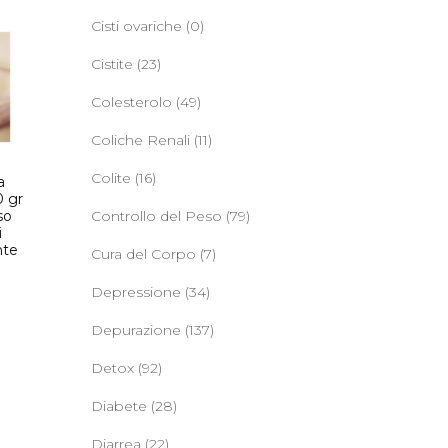
Cisti ovariche
(0)
Cistite
(23)
Colesterolo
(49)
Coliche Renali
(11)
Colite
(16)
a
0 gr
so
Controllo del Peso
(79)
i
nte
Cura del Corpo
(7)
Depressione
(34)
Depurazione
(137)
Detox
(92)
Diabete
(28)
Diarrea
(22)