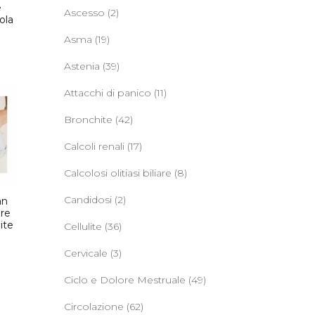
e
Ascesso
(2)
ola
Asma
(19)
Astenia
(39)
Attacchi di panico
(11)
Bronchite
(42)
Calcoli renali
(17)
Calcolosi olitiasi biliare
(8)
Candidosi
(2)
an
ore
ite
Cellulite
(36)
Cervicale
(3)
Ciclo e Dolore Mestruale
(49)
Circolazione
(62)