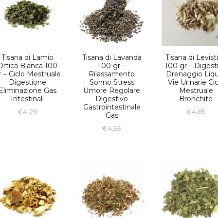
Tisana di Lamio
Tisana di Lavanda
Tisana di Levist
Ortica Bianca 100
100 gr –
100 gr – Digest
r – Ciclo Mestruale
Rilassamento
Drenaggio Liqu
Digestione
Sonno Stress
Vie Urinarie Cic
Eliminazione Gas
Umore Regolare
Mestruale
Intestinali
Digestivo
Bronchite
Gastrointestinale
€
4,29
€
4,85
Gas
€
4,55