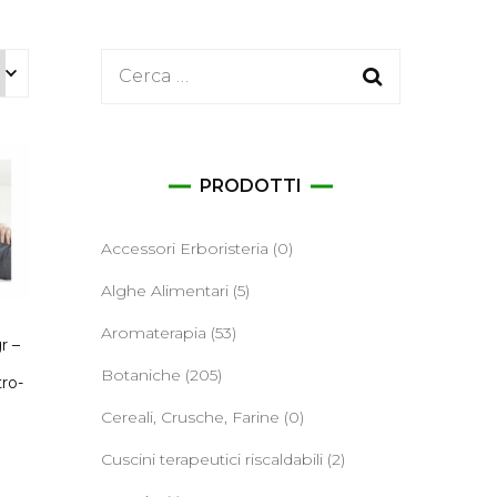
ane
Ricerca
per:
PRODOTTI
Accessori Erboristeria
(0)
Alghe Alimentari
(5)
o
Aromaterapia
(53)
r –
Botaniche
(205)
ro-
Cereali, Crusche, Farine
(0)
Cuscini terapeutici riscaldabili
(2)