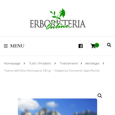
Vendita di Botaniche, Erbe e Spezie Officinali, Tisane Terapeutiche Esclusive,
Tè Pregiati Aromatizzati, Superfruits, Superfoods
Erboristeria Shop
MENU
0
Online Tisane
Homepage
Tutti i Prodotti
Trattamenti
Aerofagia
Tisana dell’Alta Montagna 100 gr – Digestiva Drenante Sgonfiante