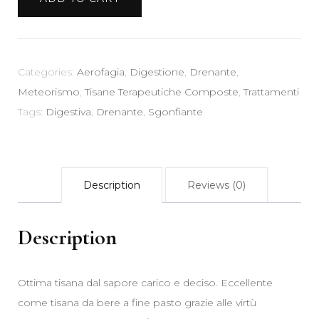
100
gr
-
Digestiva
Categories:
Aerofagia
,
Digestione
,
Drenante
,
Drenante
Meteorismo
,
Tisane Terapeutiche Composte
,
Trattamenti
Sgonfiante
Tags:
Digestiva
,
Drenante
,
Sgonfiante
quantity
Description
Reviews (0)
Description
Ottima tisana dal sapore carico e deciso. Eccellente
come tisana da bere a fine pasto grazie alle virtù