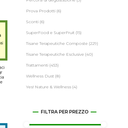
Percorsi di degustazione
(3)
Prova Prodotti
(6)
Sconti
(6)
SuperFood e SuperFruit
(15)
Tisane Terapeutiche Composte
(229)
Tisane Terapeutiche Esclusive
(40)
Trattamenti
(453)
aci
gr
Wellness Dust
(8)
ia
ne
Yes! Nature & Wellness
(4)
FILTRA PER PREZZO