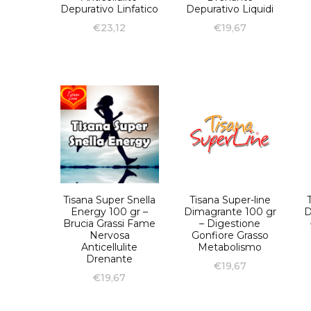
Depurativo Linfatico
Depurativo Liquidi
€
23,12
€
19,67
Tisana Super Snella
Tisana Super-line
Energy 100 gr –
Dimagrante 100 gr
D
Brucia Grassi Fame
– Digestione
Nervosa
Gonfiore Grasso
Anticellulite
Metabolismo
Drenante
€
19,67
€
19,67