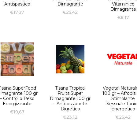
Antispastico
Dimagrante
Vitaminico
Dimagrante
€
17,37
€
25,42
€
8,17
Tisana SuperFood
Tisana Tropical
Vegetal Natural
imagrante 100 gr
Fruits Super
100 gr – Afrodis
– Controllo Peso
Dimagrante 100 gr
Stimolante
Energizzante
– Anti-ossidante
Sessuale Toni
Diuretico
Energetico
€
19,67
€
23,12
€
25,42