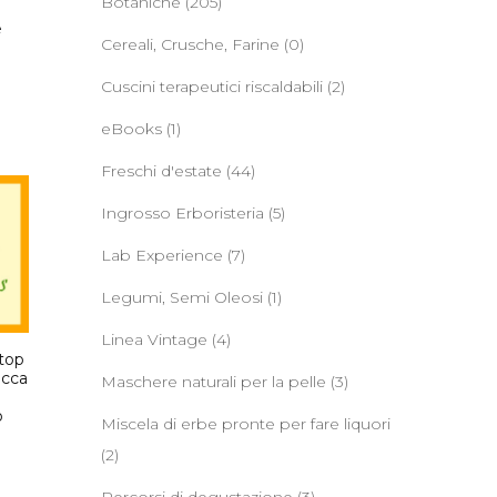
Botaniche
(205)
e
Cereali, Crusche, Farine
(0)
Cuscini terapeutici riscaldabili
(2)
eBooks
(1)
Freschi d'estate
(44)
Ingrosso Erboristeria
(5)
Lab Experience
(7)
Legumi, Semi Oleosi
(1)
Linea Vintage
(4)
Stop
occa
Maschere naturali per la pelle
(3)
o
Miscela di erbe pronte per fare liquori
(2)