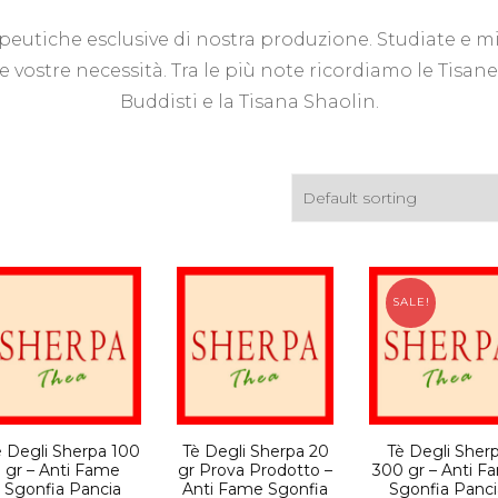
Tis
Acquisti all’ingrosso
peutiche esclusive di nostra produzione. Studiate e m
le vostre necessità. Tra le più note ricordiamo le Tisan
Tisane Personalizzate
Buddisti e la Tisana Shaolin.
Richiedi Informazioni
SALE!
è Degli Sherpa 100
Tè Degli Sherpa 20
Tè Degli Sher
gr – Anti Fame
gr Prova Prodotto –
300 gr – Anti F
Sgonfia Pancia
Anti Fame Sgonfia
Sgonfia Panci