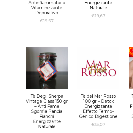
Antinfiammatorio
Energizzante
Vitaminizzante
Naturale
Depurativo
€
19,67
€
19,67
Tè Degli Sherpa
Tè del Mar Rosso
Vintage Glass 150 gr
100 gr – Detox
– Anti Fame
Energizzante
F
Sgonfia Pancia
Effetto Termo-
Fianchi
Genico Digestione
Energizzante
€
15,07
Naturale