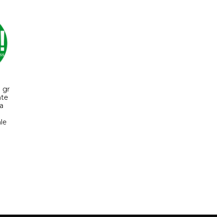
 gr
nte
a
le