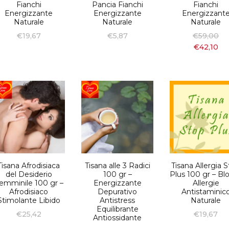
Fianchi
Pancia Fianchi
Fianchi
Energizzante
Energizzante
Energizzant
Naturale
Naturale
Naturale
€
19,67
€
5,87
€
59,00
€
42,10
Tisana Afrodisiaca
Tisana alle 3 Radici
Tisana Allergia 
del Desiderio
100 gr –
Plus 100 gr – Bl
emminile 100 gr –
Energizzante
Allergie
Afrodisiaco
Depurativo
Antistaminic
Stimolante Libido
Antistress
Naturale
Equilibrante
€
25,42
€
19,67
Antiossidante