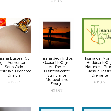
€
19,67
Tisana Bustea 100
Tisana degli Indios
Tisana dei Mon
gr – Aumentare
Guaranì 100 gr –
Buddisti 100 
Seno Ciclo
Antifame
Naturale – Bruc
estruale Drenante
Disintossicante
Grassi e Tossi
Ormoni
Stimolante
Drenante
Metabolismo
€
19,67
€
19,67
Energia
€
19,67