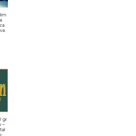
lim
a
ica
iva
o
0 gr
 –
tal
i-