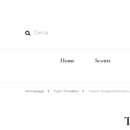
Ricerca
per:
Home
Sconti
Homepage
Tutti i Prodotti
Tisane Terapeutiche Escl
T