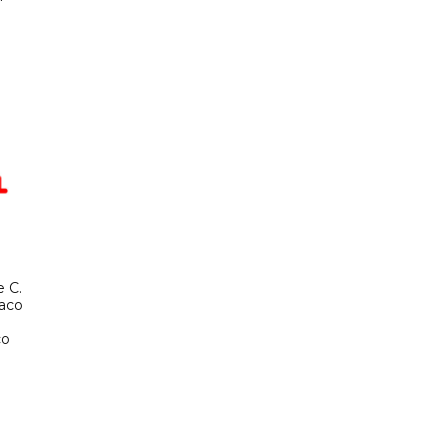
e C.
iaco
co