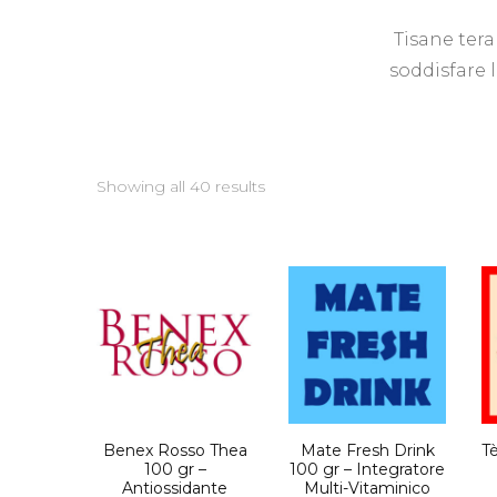
Tisane tera
soddisfare 
Showing all 40 results
Benex Rosso Thea
Mate Fresh Drink
T
100 gr –
100 gr – Integratore
Antiossidante
Multi-Vitaminico