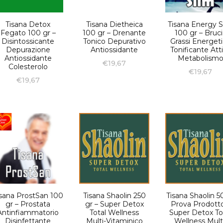
Tisana Detox
Tisana Dietheica
Tisana Energy S
Fegato 100 gr –
100 gr – Drenante
100 gr – Bruci
Disintossicante
Tonico Depurativo
Grassi Energet
Depurazione
Antiossidante
Tonificante Att
Antiossidante
Metabolism
€
19,67
Colesterolo
€
19,67
€
19,67
isana ProstSan 100
Tisana Shaolin 250
Tisana Shaolin 5
gr – Prostata
gr – Super Detox
Prova Prodotto
Antinfiammatorio
Total Wellness
Super Detox To
Disinfettante
Multi-Vitaminico
Wellness Mult