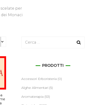
ane
iscelate per
e dei Monaci
Ricerca
per:
PRODOTTI
Accessori Erboristeria
(0)
Alghe Alimentari
(5)
pa
Aromaterapia
(53)
ame
a