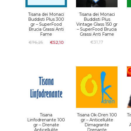
Tisana dei Monaci
Tisana dei Monaci
Buddisti Plus 300
Buddisti Plus
gr – SuperFood
Vintage Glass 150 gr
Brucia Grassi Anti
– SuperFood Brucia
Fame
Grassi Anti Fame
€
31,17
€
76,25
€
52,10
Tisana
Tisana Ok-Dren 100
T
Linfodrenante 100
gr – Anticellulite
gr – Drenate
Dimagrante
Anticellulite
Drenante