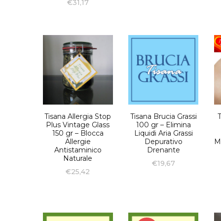
€
31,17
Tisana Allergia Stop
Tisana Brucia Grassi
Plus Vintage Glass
100 gr – Elimina
150 gr – Blocca
Liquidi Aria Grassi
Allergie
Depurativo
M
Antistaminico
Drenante
Naturale
€
19,67
€
25,42