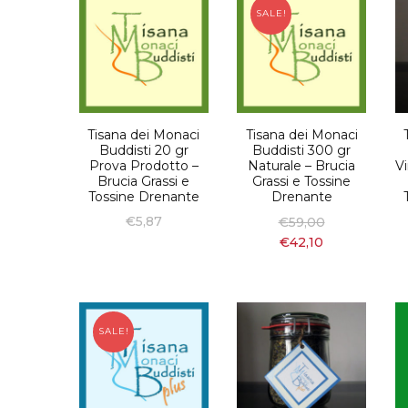
SALE!
Tisana dei Monaci
Tisana dei Monaci
Buddisti 20 gr
Buddisti 300 gr
Prova Prodotto –
Naturale – Brucia
Vi
Brucia Grassi e
Grassi e Tossine
Tossine Drenante
Drenante
€
5,87
€
59,00
€
42,10
SALE!