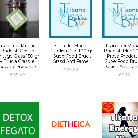
Tisana dei Monaci
Tisana dei Monaci
Tisana dei Mon
Buddisti Classic
Buddisti Plus 100 gr
Buddisti Plus 20
ntage Glass 150 gr
– SuperFood Brucia
Prova Prodotti
– Brucia Grassi e
Grassi Anti Fame
SuperFood Bru
Tossine Drenante
Grassi Anti Fa
€
25,42
€
25,42
€
8,17