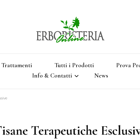
Vendita di Botaniche, Erbe e Spezie Officinal
Erbori
Aromatizzati, Supe
Trattamenti
Tutti i Prodotti
Prova Pr
Info & Contatti
News
Shop 
usive
Termini e Condizioni
Pagamenti e Spedizioni
isane Terapeutiche Esclusi
Privacy e Cookies