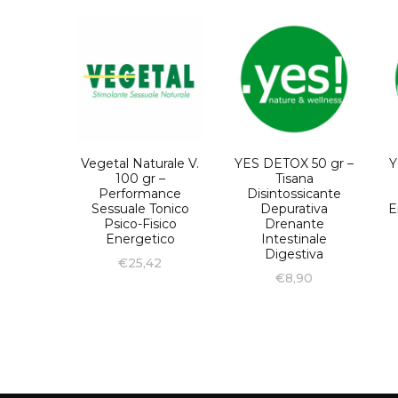
Vegetal Naturale V.
YES DETOX 50 gr –
Y
100 gr –
Tisana
Performance
Disintossicante
Sessuale Tonico
Depurativa
E
Psico-Fisico
Drenante
Energetico
Intestinale
Digestiva
€
25,42
€
8,90