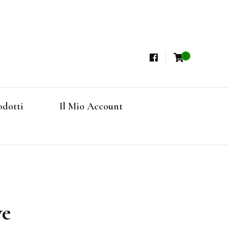
0
i, Tisane Terapeutiche Esclusive, Tè Pregiati
steria
rfruits, Superfoods
odotti
Il Mio Account
Online
ve