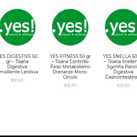
ES DIGESTIVE 50
YES FITNESS 50 gr
YES SNELLA 50
gr – Tisana
– Tisana Controllo
– Tisana Snelle
Digestiva
Peso Metabolismo
Sgonfia Panci
molliente Lenitiva
Drenante Micro-
Digestiva
Circolo
Gastrointestina
€
8,90
€
8,90
€
8,90