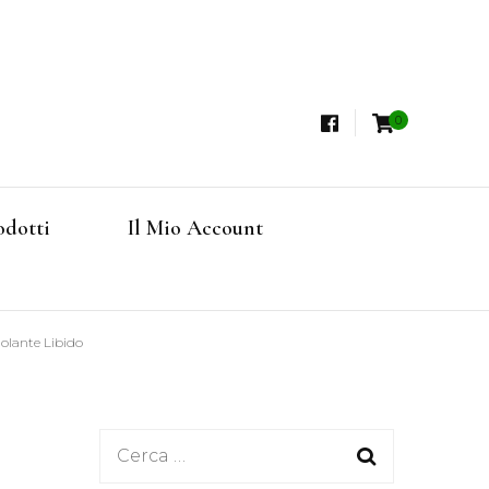
0
i, Tisane Terapeutiche Esclusive, Tè Pregiati
steria
rfruits, Superfoods
odotti
Il Mio Account
Online
molante Libido
Ricerca
per: