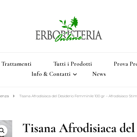
Vendita di Botaniche, Erbe e Spezie Officinal
Erbori
Aromatizzati, Supe
Trattamenti
Tutti i Prodotti
Prova Pr
Info & Contatti
News
Shop 
tenza
Tisana Afrodisiaca del Desiderio Femminile 100 gr – Afrodisiaco Sti
Termini e Condizioni
Pagamenti e Spedizioni
Tisana Afrodisiaca del
Privacy e Cookies