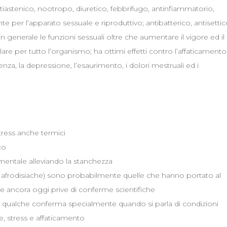
ntiastenico, nootropo, diuretico, febbrifugo, antinfiammatorio,
 per l’apparato sessuale e riproduttivo; antibatterico, antisettic
in generale le funzioni sessuali oltre che aumentare il vigore ed il
e per tutto l’organismo; ha ottimi effetti contro l’affaticamento
za, la depressione, l’esaurimento, i dolori mestruali ed i
stress anche termici
co
 mentale alleviando la stanchezza
nte afrodisiache) sono probabilmente quelle che hanno portato al
e ancora oggi prive di conferme scientifiche
o qualche conferma specialmente quando si parla di condizioni
e, stress e affaticamento