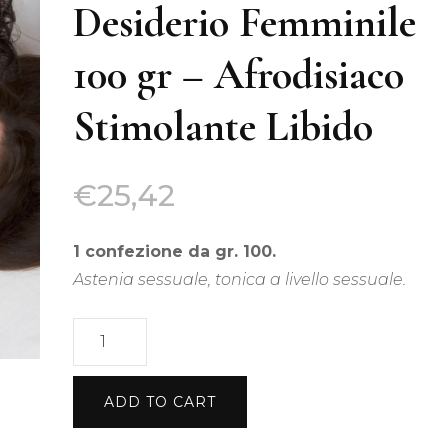
Tis
Desiderio Femminile
Acquisti all’ingrosso
100 gr – Afrodisiaco
Tisane Personalizzate
Stimolante Libido
Richiedi Informazioni
€
25,42
1 confezione da gr. 100.
Astenia sessuale, tonica a livello sessuale.
Tisana
Afrodisiaca
del
ADD TO CART
Desiderio
Femminile