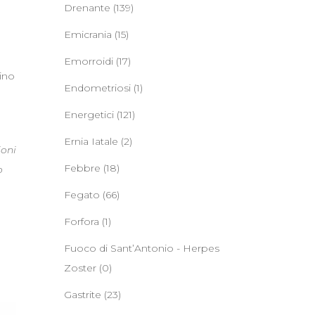
Drenante
(139)
Emicrania
(15)
Emorroidi
(17)
lino
Endometriosi
(1)
Energetici
(121)
Ernia Iatale
(2)
ioni
Febbre
(18)
o
Fegato
(66)
Forfora
(1)
Fuoco di Sant’Antonio - Herpes
Zoster
(0)
Gastrite
(23)