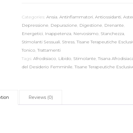
100
gr
Categories:
Ansia
,
Antinfiammatori
,
Antiossidanti
,
Aste
-
Depressione
,
Depurazione
,
Digestione
,
Drenante
,
Afrodisiaco
Energetici
,
Inappetenza
,
Nervosismo
,
Stanchezza
,
Stimolante
Stimolanti Sessuali
,
Stress
,
Tisane Terapeutiche Esclusi
Libido
Tonico
,
Trattamenti
quantity
Tags:
Afrodisiaco
,
Libido
,
Stimolante
,
Tisana Afrodisiac
del Desiderio Femminile
,
Tisane Terapeutiche Esclusiv
ption
Reviews (0)