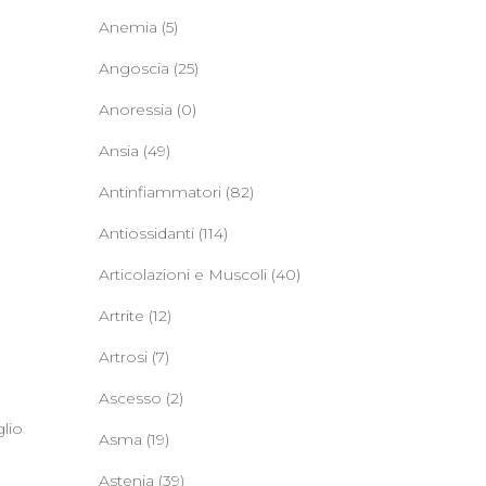
Anemia
(5)
Angoscia
(25)
Anoressia
(0)
Ansia
(49)
Antinfiammatori
(82)
Antiossidanti
(114)
Articolazioni e Muscoli
(40)
Artrite
(12)
,
Artrosi
(7)
Ascesso
(2)
lio
Asma
(19)
Astenia
(39)