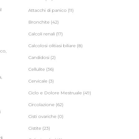
l
Attacchi di panico
(11)
Bronchite
(42)
Calcoli renali
(17)
Calcolosi olitiasi biliare
(8)
ico,
Candidosi
(2)
Cellulite
(36)
a,
Cervicale
(3)
Ciclo e Dolore Mestruale
(49)
Circolazione
(62)
i
Cisti ovariche
(0)
Cistite
(23)
di