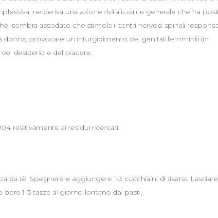
mplessiva, ne deriva una azione rivitalizzante generale che ha posit
 che, sembra assodato che stimola i centri nervosi spinali responsa
a donna, provocare un inturgidimento dei genitali femminili (in
del desiderio e del piacere.
04 relativamente ai residui ricercati.
zza da tè. Spegnere e aggiungere 1-3 cucchiaini di tisana. Lasciare
 bere 1-3 tazze al giorno lontano dai pasti.