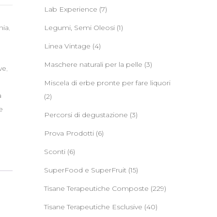
Lab Experience
(7)
nia
,
Legumi, Semi Oleosi
(1)
Linea Vintage
(4)
Maschere naturali per la pelle
(3)
ve
,
Miscela di erbe pronte per fare liquori
a
(2)
e
Percorsi di degustazione
(3)
Prova Prodotti
(6)
Sconti
(6)
SuperFood e SuperFruit
(15)
Tisane Terapeutiche Composte
(229)
Tisane Terapeutiche Esclusive
(40)