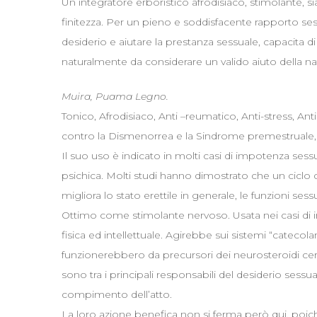
Un integratore erboristico afrodisiaco, stimolante, si
finitezza. Per un pieno e soddisfacente rapporto sess
desiderio e aiutare la prestanza sessuale, capacita 
naturalmente da considerare un valido aiuto della na
Muira, Puama Legno.
Tonico, Afrodisiaco, Anti –reumatico, Anti-stress, An
contro la Dismenorrea e la Sindrome premestrual
Il suo uso è indicato in molti casi di impotenza sess
psichica. Molti studi hanno dimostrato che un ciclo d
migliora lo stato erettile in generale, le funzioni sess
Ottimo come stimolante nervoso. Usata nei casi di i
fisica ed intellettuale. Agirebbe sui sistemi “catecola
funzionerebbero da precursori dei neurosteroidi cereb
sono tra i principali responsabili del desiderio sessua
compimento dell’atto.
La loro azione benefica non si ferma però qui, poic