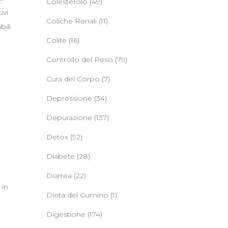
Colesterolo
(49)
ivi
Coliche Renali
(11)
bili
Colite
(16)
Controllo del Peso
(79)
Cura del Corpo
(7)
Depressione
(34)
Depurazione
(137)
Detox
(92)
Diabete
(28)
Diarrea
(22)
 in
Dieta del Cumino
(1)
Digestione
(174)