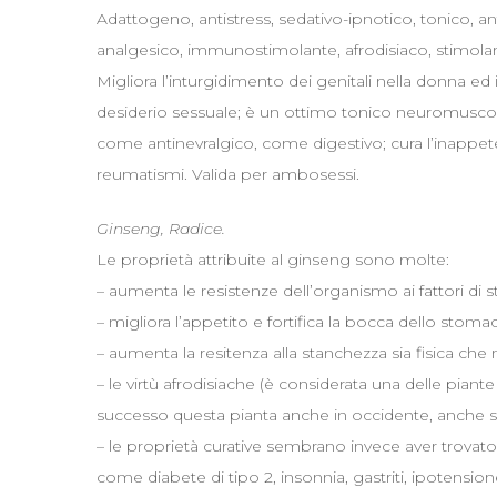
Adattogeno, antistress, sedativo-ipnotico, tonico, a
analgesico, immunostimolante, afrodisiaco, stimolante
Migliora l’inturgidimento dei genitali nella donna ed 
desiderio sessuale; è un ottimo tonico neuromuscolar
come antinevralgico, come digestivo; cura l’inappeten
reumatismi. Valida per ambosessi.
Ginseng, Radice.
Le proprietà attribuite al ginseng sono molte:
– aumenta le resistenze dell’organismo ai fattori di 
– migliora l’appetito e fortifica la bocca dello stoma
– aumenta la resitenza alla stanchezza sia fisica che
– le virtù afrodisiache (è considerata una delle pia
successo questa pianta anche in occidente, anche s
– le proprietà curative sembrano invece aver trovat
come diabete di tipo 2, insonnia, gastriti, ipotension