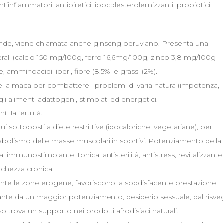
antiinfiammatori, antipiretici, ipocolesterolemizzanti, probiotici
Ande, viene chiamata anche ginseng peruviano. Presenta una
erali (calcio 150 mg/100g, ferro 16,6mg/100g, zinco 3,8 mg/100g
e, amminoacidi liberi, fibre (8.5%) e grassi (2%).
e la maca per combattere i problemi di varia natura (impotenza,
li alimenti adattogeni, stimolati ed energetici.
la fertilità.
ui sottoposti a diete restrittive (ipocaloriche, vegetariane), per
 Anabolismo delle masse muscolari in sportivi. Potenziamento della
, immunostimolante, tonica, antisterilità, antistress, revitalizzante
nchezza cronica.
ente le zone erogene, favoriscono la soddisfacente prestazione
e da un maggior potenziamento, desiderio sessuale, dal risveg
o trova un supporto nei prodotti afrodisiaci naturali.