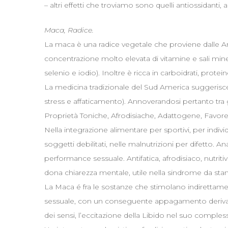
– altri effetti che troviamo sono quelli antiossidanti, 
Maca, Radice.
La maca è una radice vegetale che proviene dalle 
concentrazione molto elevata di vitamine e sali min
selenio e iodio). Inoltre è ricca in carboidrati, protein
La medicina tradizionale del Sud America suggerisc
stress e affaticamento). Annoverandosi pertanto tra g
Proprietà Toniche, Afrodisiache, Adattogene, Favorenti 
Nella integrazione alimentare per sportivi, per individ
soggetti debilitati, nelle malnutrizioni per difetto.
performance sessuale. Antifatica, afrodisiaco, nutritiva
dona chiarezza mentale, utile nella sindrome da sta
La Maca é fra le sostanze che stimolano indirettam
sessuale, con un conseguente appagamento derivant
dei sensi, l’eccitazione della Libido nel suo compless