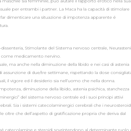
a maschile sia femminile, può aiutare il rapporto erotico nella sua
uale per entrambi i partner. La Maca ha la capacità di stimolare i
di far dimenticare una situazione di impotenza apparente é
tura.
ti-dissenteria, Stimolante del Sistema nervoso centrale, Neurasten
e, come medicamento nervino.
uale, ma anche nella diminuzione della libido e nei casi di astenia
i assunzione di due/tre settimane, rispettando la dose consigliat
uali, il vigore ed il desiderio sia nell’uomo che nella donna.
mpotenza, diminuzione della libido, astenia psichica, stanchezza
minergici” del sistema nervoso centrale ed i suoi principi attivi
rali. Sia i sistemi catecolaminergici cerebrali che i neurosteroid
le oltre che dell’aspetto di gratificazione propria che deriva dal
hé catecolamine e steroidi sovrintendono al determinante ruolo 