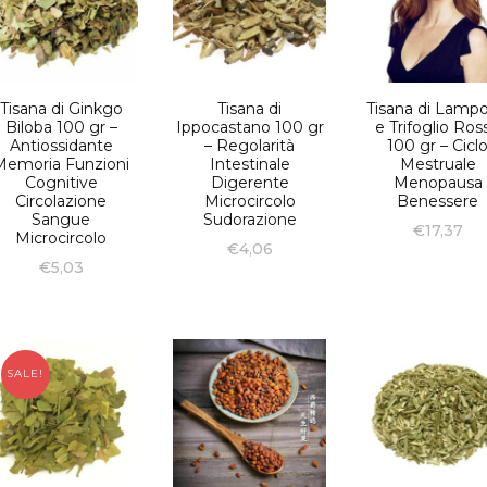
Tisana di Ginkgo
Tisana di
Tisana di Lamp
Biloba 100 gr –
Ippocastano 100 gr
e Trifoglio Ros
Antiossidante
– Regolarità
100 gr – Cicl
Memoria Funzioni
Intestinale
Mestruale
Cognitive
Digerente
Menopausa
Circolazione
Microcircolo
Benessere
Sangue
Sudorazione
€
17,37
Microcircolo
€
4,06
€
5,03
SALE!