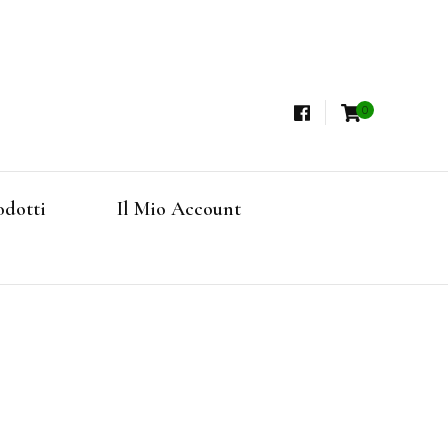
0
i, Tisane Terapeutiche Esclusive, Tè Pregiati
steria
rfruits, Superfoods
odotti
Il Mio Account
Online