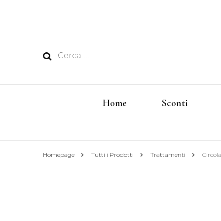
Ricerca
per:
Home
Sconti
Homepage
Tutti i Prodotti
Trattamenti
Circol