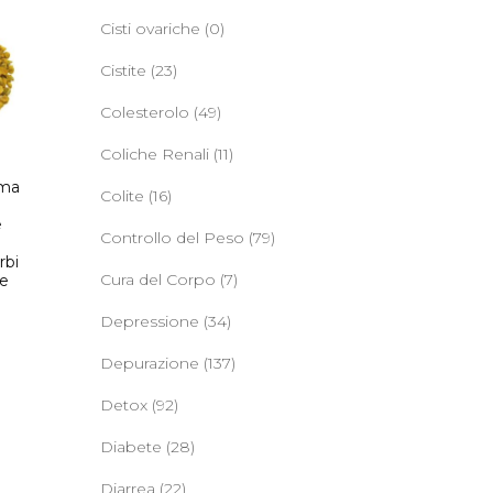
Cisti ovariche
(0)
Cistite
(23)
Colesterolo
(49)
Coliche Renali
(11)
uma
Colite
(16)
e
Controllo del Peso
(79)
rbi
Cura del Corpo
(7)
le
Depressione
(34)
Depurazione
(137)
Detox
(92)
Diabete
(28)
Diarrea
(22)