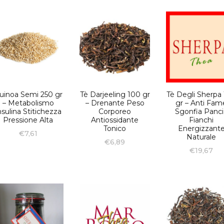
uinoa Semi 250 gr
Tè Darjeeling 100 gr
Tè Degli Sherpa
– Metabolismo
– Drenante Peso
gr – Anti Fam
nsulina Stitichezza
Corporeo
Sgonfia Panci
Pressione Alta
Antiossidante
Fianchi
Tonico
Energizzant
€
7,61
Naturale
€
6,89
€
19,67