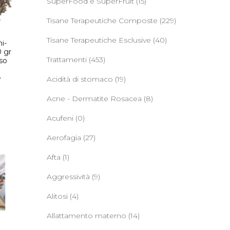
SuperFood e SuperFruit
(15)
Tisane Terapeutiche Composte
(229)
Tisane Terapeutiche Esclusive
(40)
i-
 gr
Trattamenti
(453)
so
e
Acidità di stomaco
(19)
Acne - Dermatite Rosacea
(8)
Acufeni
(0)
Aerofagia
(27)
Afta
(1)
Aggressività
(9)
Alitosi
(4)
Allattamento materno
(14)