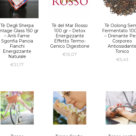
Tè Degli Sherpa
Tè del Mar Rosso
Tè Oolong Sem
ntage Glass 150 gr
100 gr – Detox
Fermentato 100
– Anti Fame
Energizzante
– Drenante Pe
Sgonfia Pancia
Effetto Termo-
Corporeo
Fianchi
Genico Digestione
Antiossidant
Energizzante
Tonico
€
15,07
Naturale
€
5,43
€
31,17