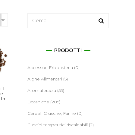
ane
Ricerca
per:
PRODOTTI
Accessori Erboristeria
(0)
Alghe Alimentari
(5)
i 1
Aromaterapia
(53)
te
ito
Botaniche
(205)
o
Cereali, Crusche, Farine
(0)
Cuscini terapeutici riscaldabili
(2)