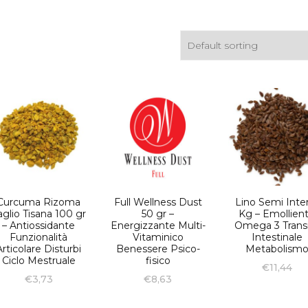
Tis
Acquisti all’ingrosso
Tisane Personalizzate
Richiedi Informazioni
Curcuma Rizoma
Full Wellness Dust
Lino Semi Inter
aglio Tisana 100 gr
50 gr –
Kg – Emollien
– Antiossidante
Energizzante Multi-
Omega 3 Trans
Funzionalità
Vitaminico
Intestinale
Articolare Disturbi
Benessere Psico-
Metabolism
Ciclo Mestruale
fisico
€
11,44
€
3,73
€
8,63