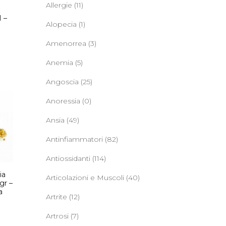
o
Allergie
(11)
1 –
Alopecia
(1)
Amenorrea
(3)
Anemia
(5)
Angoscia
(25)
Anoressia
(0)
Ansia
(49)
Antinfiammatori
(82)
Antiossidanti
(114)
ia
Articolazioni e Muscoli
(40)
gr –
a
Artrite
(12)
Artrosi
(7)