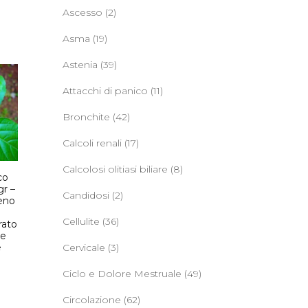
Ascesso
(2)
Asma
(19)
Astenia
(39)
Attacchi di panico
(11)
Bronchite
(42)
Calcoli renali
(17)
Calcolosi olitiasi biliare
(8)
co
gr –
Candidosi
(2)
eno
o
Cellulite
(36)
rato
re
Cervicale
(3)
e
Ciclo e Dolore Mestruale
(49)
Circolazione
(62)