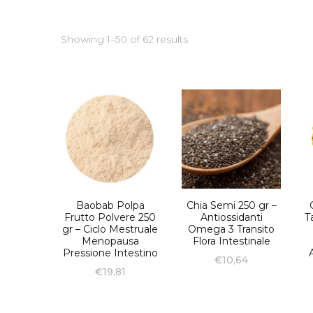
Showing 1–50 of 62 results
Baobab Polpa
Chia Semi 250 gr –
Frutto Polvere 250
Antiossidanti
T
gr – Ciclo Mestruale
Omega 3 Transito
Menopausa
Flora Intestinale
Pressione Intestino
€
10,64
€
19,81