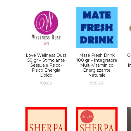
Love Wellness Dust
Mate Fresh Drink
Q
50 gr – Stimolante
100 gr – Integratore
Sessuale Psico-
Multi-Vitaminico
I
Fisico Energia
Energizzante
Libido
Naturale
€
8,63
€
19,67
SALE!