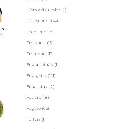
Dieta del Cumino
(1)
Digestione
(174)
one
Drenante
(139)
so
o
Emicrania
(15)
Emorroidi
(17)
Endometriosi
(1)
Energetici
(121)
Ernia Iatale
(2)
Febbre
(18)
Fegato
(66)
Forfora
(1)