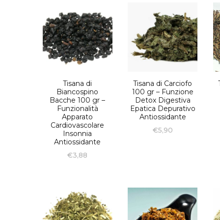
Tisana di
Tisana di Carciofo
Biancospino
100 gr – Funzione
Bacche 100 gr –
Detox Digestiva
Funzionalità
Epatica Depurativo
Apparato
Antiossidante
Cardiovascolare
€
5,90
Insonnia
Antiossidante
€
3,88