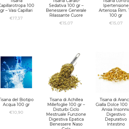
Tisana
Tisana Cardio-
Tisana contr
Capillarotropa 100
Sedativa 100 gr –
Ipertensione
gr – Vasi Capillari
Benessere Generale
Arteriosa Rim. 
Rilassante Cuore
100 gr
€
17,37
€
15,07
€
15,07
Tisana del Biotipo
Tisana di Achillea
Tisana di Aranc
Acqua 100 gr
Millefoglie 100 gr –
Gialla Dolce 100 
Disturbi Ciclo
Ansia Insonni
€
10,90
Mestruale Funzione
Digestivo
Digestiva Epatica
Depurativo
Benessere Naso
Intestino
Gola