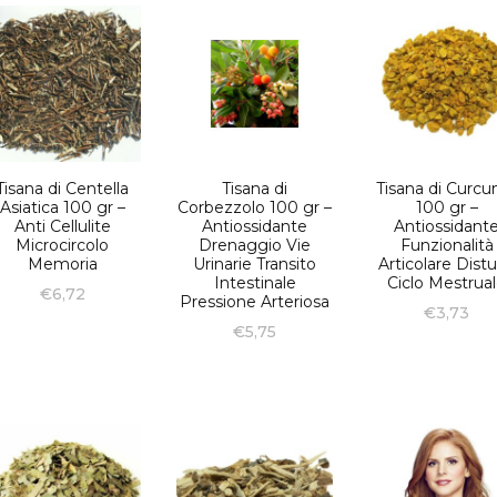
Tisana di Centella
Tisana di
Tisana di Curc
Asiatica 100 gr –
Corbezzolo 100 gr –
100 gr –
Anti Cellulite
Antiossidante
Antiossidant
Microcircolo
Drenaggio Vie
Funzionalità
Memoria
Urinarie Transito
Articolare Distu
Intestinale
Ciclo Mestrua
€
6,72
Pressione Arteriosa
€
3,73
€
5,75