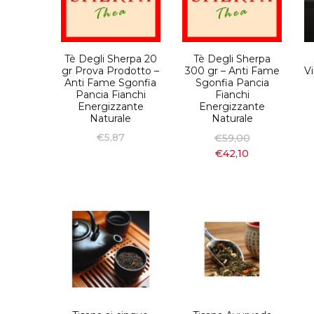
Tè Degli Sherpa 20
Tè Degli Sherpa
gr Prova Prodotto –
300 gr – Anti Fame
Vi
Anti Fame Sgonfia
Sgonfia Pancia
Pancia Fianchi
Fianchi
Energizzante
Energizzante
Naturale
Naturale
€
5,87
€
59,00
€
42,10