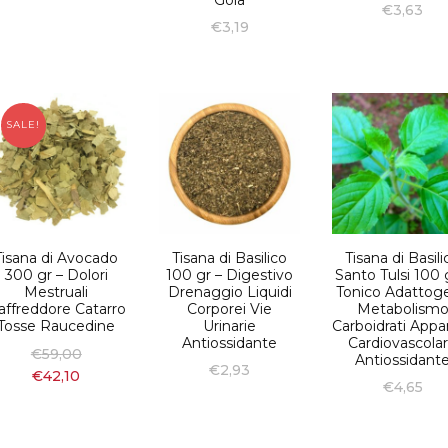
€
3,63
€
3,19
SALE!
Tisana di Avocado
Tisana di Basilico
Tisana di Basili
300 gr – Dolori
100 gr – Digestivo
Santo Tulsi 100 
Mestruali
Drenaggio Liquidi
Tonico Adattog
affreddore Catarro
Corporei Vie
Metabolism
Tosse Raucedine
Urinarie
Carboidrati Appa
Antiossidante
Cardiovascola
€
59,00
Antiossidant
€
2,93
€
42,10
€
4,65