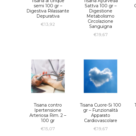
Tisana ai cinque
Tisana Ayurveda
semi 100 gr –
Sattva 100 gr –
Digestiva Rilassante
Digestione
Depurativa
Metabolismo
Circolazione
€
13,92
Sanguigna
€
19,67
Tisana contro
Tisana Cuore-Si 100
Ipertensione
gr – Funzionalità
Arteriosa Rim. 2 –
Apparato
100 gr
Cardiovascolare
€
15,07
€
19,67