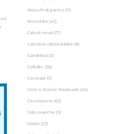
Attacchi di panico
(11)
ioni
Bronchite
(42)
o
Calcoli renali
(17)
Calcolosi olitiasi biliare
(8)
Candidosi
(2)
Cellulite
(36)
Cervicale
(3)
Ciclo e Dolore Mestruale
(49)
Circolazione
(62)
Cisti ovariche
(0)
Cistite
(23)