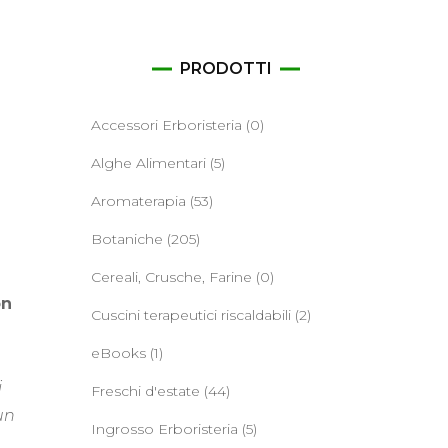
ane
PRODOTTI
Accessori Erboristeria
(0)
Alghe Alimentari
(5)
Aromaterapia
(53)
Botaniche
(205)
Cereali, Crusche, Farine
(0)
on
Cuscini terapeutici riscaldabili
(2)
,
eBooks
(1)
i
Freschi d'estate
(44)
un
Ingrosso Erboristeria
(5)