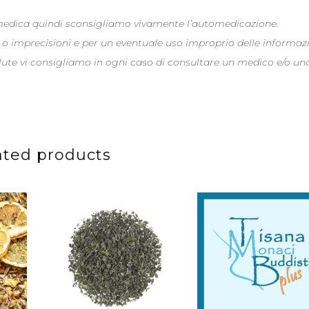
 medica quindi sconsigliamo vivamente l’automedicazione.
 o imprecisioni e per un eventuale uso improprio delle informaz
alute vi consigliamo in ogni caso di consultare un medico e/o un
ated products