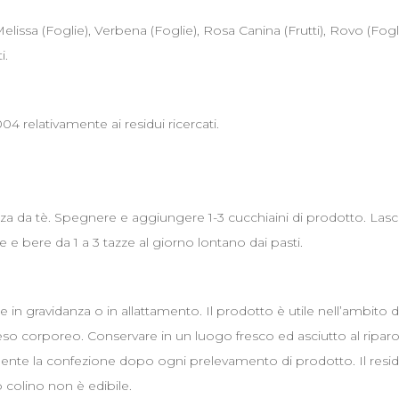
issa (Foglie), Verbena (Foglie), Rosa Canina (Frutti), Rovo (Fogli
i.
04 relativamente ai residui ricercati.
azza da tè. Spegnere e aggiungere 1-3 cucchiaini di prodotto. Lasc
e e bere da 1 a 3 tazze al giorno lontano dai pasti.
in gravidanza o in allattamento. Il prodotto è utile nell’ambito d
eso corporeo. Conservare in un luogo fresco ed asciutto al ripar
mente la confezione dopo ogni prelevamento di prodotto. Il resi
o colino non è edibile.