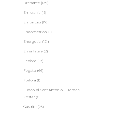
Drenante
(139)
Emicrania
(15)
Emorroidi
(17)
Endometriosi
(1)
Energetici
(121)
Ernia Iatale
(2)
Febbre
(18)
Fegato
(66)
Forfora
(1)
Fuoco di Sant’Antonio - Herpes
Zoster
(0)
Gastrite
(23)