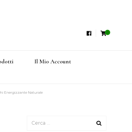
0
i, Tisane Terapeutiche Esclusive, Tè Pregiati
steria
rfruits, Superfoods
odotti
Il Mio Account
Online
chi Energizzante Naturale
Ricerca
per: