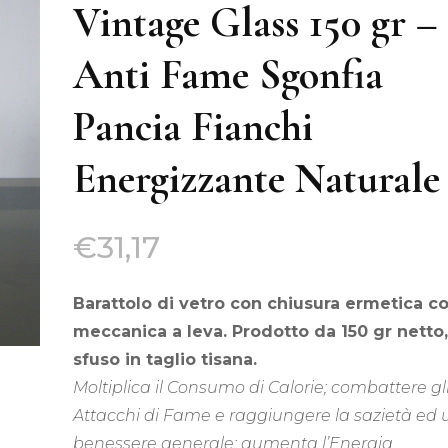
Tis
Vintage Glass 150 gr –
Acquisti all’ingrosso
Anti Fame Sgonfia
Tisane Personalizzate
Pancia Fianchi
Richiedi Informazioni
Energizzante Naturale
€
31,17
Barattolo di vetro con chiusura ermetica c
meccanica a leva. Prodotto da 150 gr netto
sfuso in taglio tisana.
Moltiplica il Consumo di Calorie; combattere gl
Attacchi di Fame e raggiungere la sazietà ed 
benessere generale; aumenta l’Energia