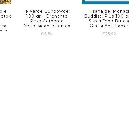
o e
Tè Verde Gunpowder
Tisana dei Monac
Detox
100 gr – Drenante
Buddisti Plus 100 g
Peso Corporeo
SuperFood Bruci
cca
Antiossidante Tonico
Grassi Anti Fame
nte
€
4,84
€
25,42