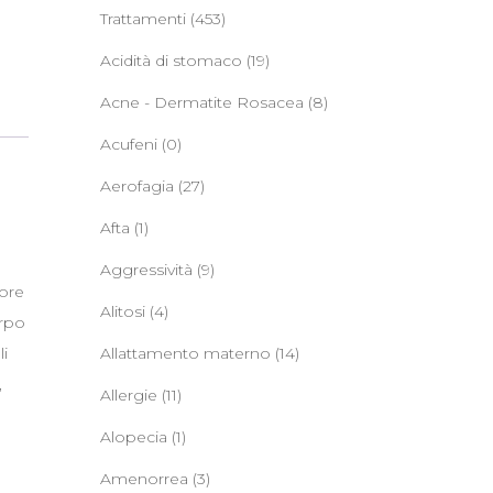
Trattamenti
(453)
Acidità di stomaco
(19)
Acne - Dermatite Rosacea
(8)
Acufeni
(0)
Aerofagia
(27)
Afta
(1)
Aggressività
(9)
tore
Alitosi
(4)
orpo
li
Allattamento materno
(14)
,
Allergie
(11)
Alopecia
(1)
Amenorrea
(3)