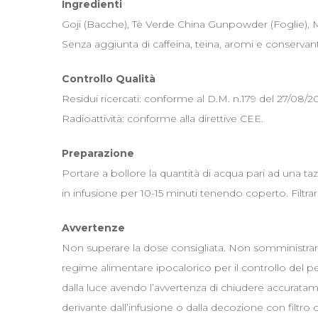
Ingredienti
Goji (Bacche), Tè Verde China Gunpowder (Foglie), Mel
Senza aggiunta di caffeina, teina, aromi e conservant
Controllo Qualità
Residui ricercati: conforme al D.M. n.179 del 27/08/20
Radioattività: conforme alla direttive CEE.
Preparazione
Portare a bollore la quantità di acqua pari ad una t
in infusione per 10-15 minuti tenendo coperto. Filtrar
Avvertenze
Non superare la dose consigliata. Non somministrare 
regime alimentare ipocalorico per il controllo del p
dalla luce avendo l’avvertenza di chiudere accurata
derivante dall’infusione o dalla decozione con filtro 