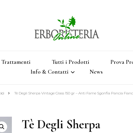
Vendita di Botaniche, Erbe e Spezie Officinal
Erbori
Aromatizzati, Supe
Trattamenti
Tutti i Prodotti
Prova Pr
Info & Contatti
News
Shop 
ici
Tè Degli Sherpa Vintage Glass 150 gr – Anti Fame Sgonfia Pancia Fian
Termini e Condizioni
Pagamenti e Spedizioni
Tè Degli Sherpa
Privacy e Cookies