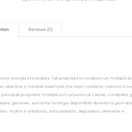
Fianchi
Energizzante
Naturale
ption
Reviews (0)
quantity
nisce energia immediata. Tali proprietà lo rendono un moltiplica
ine, vitamine e minerali essenziali che esso contiene, nutrono il c
incipali proprietà: moltiplica il consumo di calorie, combatte g
sere generale, aumenta l’energia disponibile durante la giornata
are. Inoltre è antistress, antiossidante, depurativo, drenante e