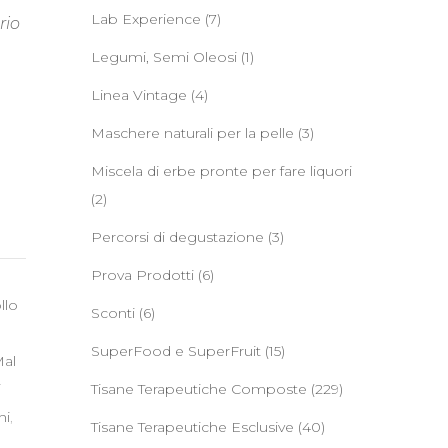
Lab Experience
(7)
rio
Legumi, Semi Oleosi
(1)
Linea Vintage
(4)
Maschere naturali per la pelle
(3)
Miscela di erbe pronte per fare liquori
(2)
Percorsi di degustazione
(3)
Prova Prodotti
(6)
llo
Sconti
(6)
SuperFood e SuperFruit
(15)
al
i
Tisane Terapeutiche Composte
(229)
hi
,
Tisane Terapeutiche Esclusive
(40)