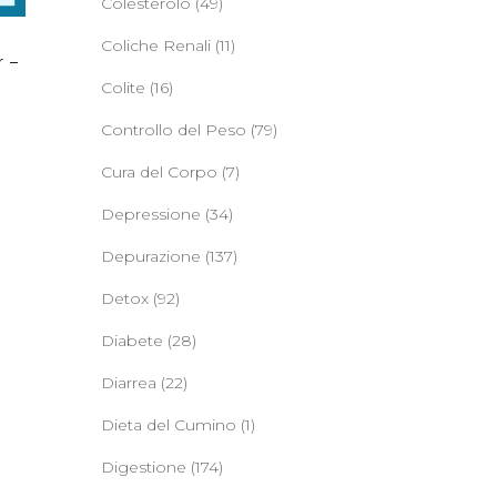
Colesterolo
(49)
i
Coliche Renali
(11)
r –
a
Colite
(16)
Controllo del Peso
(79)
Cura del Corpo
(7)
Depressione
(34)
Depurazione
(137)
Detox
(92)
Diabete
(28)
Diarrea
(22)
Dieta del Cumino
(1)
Digestione
(174)