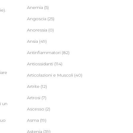
Anemia
(5)
e).
Angoscia
(25)
Anoressia
(0)
Ansia
(49)
Antinfiammatori
(82)
Antiossidanti
(114)
iare
Articolazioni e Muscoli
(40)
Artrite
(12)
Artrosi
(7)
i un
Ascesso
(2)
o
duo
Asma
(19)
Astenia
(39)