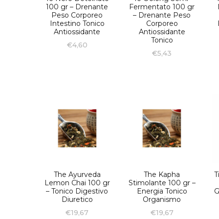
100 gr – Drenante
Fermentato 100 gr
Peso Corporeo
– Drenante Peso
Intestino Tonico
Corporeo
Antiossidante
Antiossidante
Tonico
€
4,60
€
5,43
The Ayurveda
The Kapha
T
Lemon Chai 100 gr
Stimolante 100 gr –
– Tonico Digestivo
Energia Tonico
G
Diuretico
Organismo
€
19,67
€
19,67