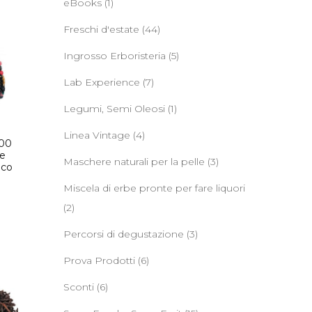
eBooks
(1)
Freschi d'estate
(44)
Ingrosso Erboristeria
(5)
Lab Experience
(7)
Legumi, Semi Oleosi
(1)
Linea Vintage
(4)
100
ne
Maschere naturali per la pelle
(3)
ico
Miscela di erbe pronte per fare liquori
(2)
Percorsi di degustazione
(3)
Prova Prodotti
(6)
Sconti
(6)