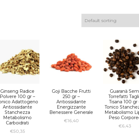
Tis
Acquisti all’ingrosso
Tisane Personalizzate
Richiedi Informazioni
Ginseng Radice
Goji Bacche Frutti
Guaranà Sem
Polvere 100 gr –
250 gr –
Torrefatti Tagl
onico Adattogeno
Antiossidante
Tisana 100 gr 
Antiossidante
Energizzante
Tonico Stanche
Stanchezza
Benessere Generale
Metabolismo Lip
Metabolismo
Peso Corpore
€
16,40
Carboidrati
€
6,43
€
50,35