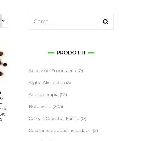
ane
Ricerca
per:
PRODOTTI
Accessori Erboristeria
(0)
Alghe Alimentari
(5)
i
Aromaterapia
(53)
io
–
Botaniche
(205)
zza
idi
Cereali, Crusche, Farine
(0)
o
Cuscini terapeutici riscaldabili
(2)