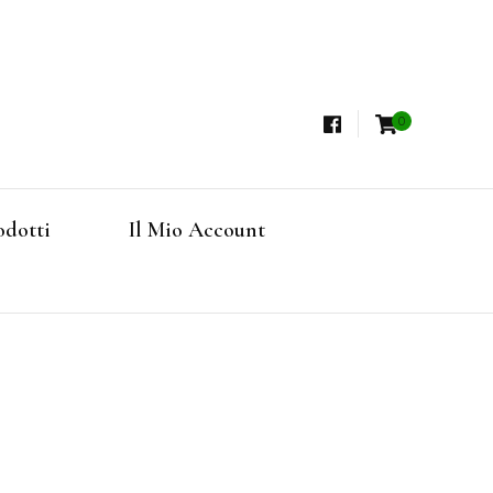
0
i, Tisane Terapeutiche Esclusive, Tè Pregiati
steria
rfruits, Superfoods
odotti
Il Mio Account
Online