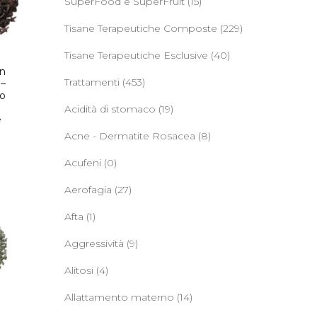
SuperFood e SuperFruit
(15)
Tisane Terapeutiche Composte
(229)
Tisane Terapeutiche Esclusive
(40)
on
Trattamenti
(453)
 –
so
Acidità di stomaco
(19)
e
Acne - Dermatite Rosacea
(8)
Acufeni
(0)
Aerofagia
(27)
Afta
(1)
Aggressività
(9)
Alitosi
(4)
Allattamento materno
(14)