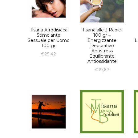
Tisana Afrodisiaca
Tisana alle 3 Radici
Stimolante
100 gr –
Sessuale per Uomo
Energizzante
L
100 gr
Depurativo
Antistress
€
25,42
Equilibrante
Antiossidante
€
19,67