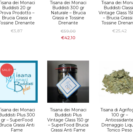
Tisana dei Monaci
Tisana dei Monaci
Tisana dei Mon
Buddisti 20 gr
Buddisti 300 gr
Buddisti Class
Prova Prodotto –
Naturale – Brucia
Vintage Glass 15
Brucia Grassi e
Grassi e Tossine
– Brucia Grassi
Tossine Drenante
Drenante
Tossine Drena
€
5,87
€
25,42
€
59,00
€
42,10
SALE!
Tisana dei Monaci
Tisana dei Monaci
Tisana di Agrifo
Buddisti Plus 300
Buddisti Plus
100 gr –
gr – SuperFood
Vintage Glass 150 gr
Antiossidant
Brucia Grassi Anti
– SuperFood Brucia
Drenaggio Liqu
Fame
Grassi Anti Fame
Tonico Peso