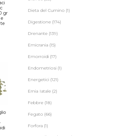
aci
ic
Dieta del Cumino
(1)
0 gr
 e
Digestione
(174)
nte
Drenante
(139)
Emicrania
(15)
Emorroidi
(17)
Endometriosi
(1)
Energetici
(121)
Ernia Iatale
(2)
Febbre
(18)
glio
Fegato
(66)
e
Forfora
(1)
idi