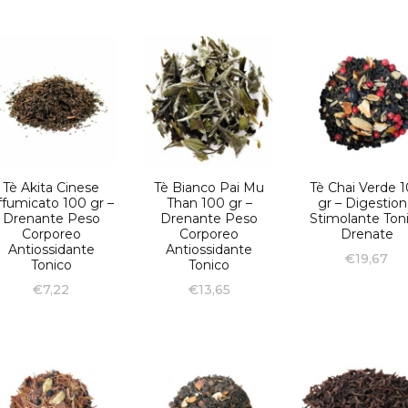
Tè Akita Cinese
Tè Bianco Pai Mu
Tè Chai Verde 
ffumicato 100 gr –
Than 100 gr –
gr – Digestio
Drenante Peso
Drenante Peso
Stimolante Ton
Corporeo
Corporeo
Drenate
Antiossidante
Antiossidante
€
19,67
Tonico
Tonico
€
7,22
€
13,65