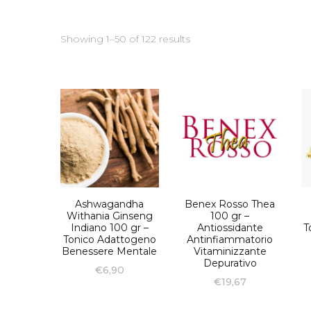
Showing 1–50 of 122 results
Ashwagandha
Benex Rosso Thea
Withania Ginseng
100 gr –
Indiano 100 gr –
Antiossidante
T
Tonico Adattogeno
Antinfiammatorio
Benessere Mentale
Vitaminizzante
Depurativo
€
6,90
€
19,67