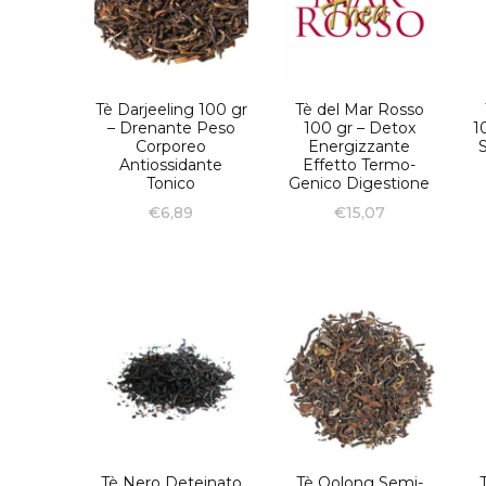
Tè Darjeeling 100 gr
Tè del Mar Rosso
– Drenante Peso
100 gr – Detox
1
Corporeo
Energizzante
Antiossidante
Effetto Termo-
Tonico
Genico Digestione
€
6,89
€
15,07
Tè Nero Deteinato
Tè Oolong Semi-