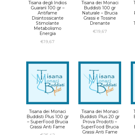
Tisana degli Indios
Tisana dei Monaci
Guaranì 100 gr –
Buddisti 100 gr
Antifame
Naturale – Brucia
Disintossicante
Grassi e Tossine
Stimolante
Drenante
Metabolismo
€
19,67
Energia
€
19,67
Tisana dei Monaci
Tisana dei Monaci
Buddisti Plus 100 gr
Buddisti Plus 20 gr
– SuperFood Brucia
Prova Prodotti –
Grassi Anti Fame
SuperFood Brucia
Grassi Anti Fame
€
25,42