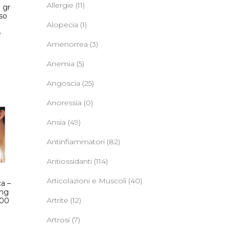
Allergie
(11)
 gr
so
Alopecia
(1)
e
Amenorrea
(3)
Anemia
(5)
Angoscia
(25)
Anoressia
(0)
Ansia
(49)
Antinfiammatori
(82)
Antiossidanti
(114)
Articolazioni e Muscoli
(40)
ca –
eng
Artrite
(12)
100
Artrosi
(7)