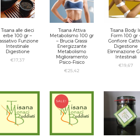
Tisana alle dieci
Tisana Attiva
Tisana Body I
erbe 100 gr –
Metabolismo 100 gr
Form 100 gr 
assativo Funzione
– Brucia Grassi
Gonfiore Catti
Intestinale
Energizzante
Digestione
Digestione
Metabolismo
Eliminazione G
Miglioramento
Intestinali
€
17,37
Psico-Fisico
€
19,67
€
25,42
SALE!