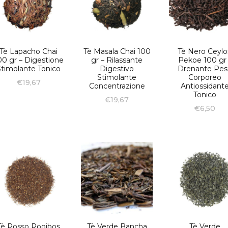
Tè Lapacho Chai
Tè Masala Chai 100
Tè Nero Ceyl
00 gr – Digestione
gr – Rilassante
Pekoe 100 gr
Stimolante Tonico
Digestivo
Drenante Pe
Stimolante
Corporeo
€
19,67
Concentrazione
Antiossidant
Tonico
€
19,67
€
6,50
Tè Rosso Rooibos
Tè Verde Bancha
Tè Verde