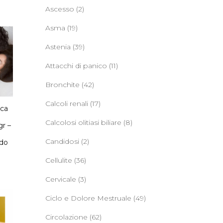
Ascesso
(2)
Asma
(19)
Astenia
(39)
Attacchi di panico
(11)
Bronchite
(42)
Calcoli renali
(17)
aca
o
Calcolosi olitiasi biliare
(8)
r –
Candidosi
(2)
ido
Cellulite
(36)
Cervicale
(3)
Ciclo e Dolore Mestruale
(49)
Circolazione
(62)