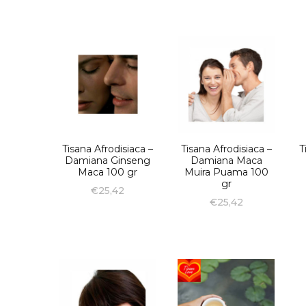
Tisana Afrodisiaca –
Tisana Afrodisiaca –
T
Damiana Ginseng
Damiana Maca
Maca 100 gr
Muira Puama 100
gr
€
25,42
€
25,42