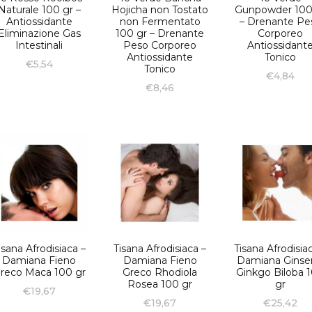
Naturale 100 gr –
Hojicha non Tostato
Gunpowder 100
Antiossidante
non Fermentato
– Drenante Pe
Eliminazione Gas
100 gr – Drenante
Corporeo
Intestinali
Peso Corporeo
Antiossidant
Antiossidante
Tonico
€
5,54
Tonico
€
4,84
€
8,46
isana Afrodisiaca –
Tisana Afrodisiaca –
Tisana Afrodisia
Damiana Fieno
Damiana Fieno
Damiana Gins
reco Maca 100 gr
Greco Rhodiola
Ginkgo Biloba 
Rosea 100 gr
gr
€
19,67
€
19,67
€
25,42