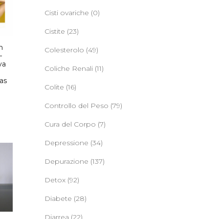
Cisti ovariche
(0)
Cistite
(23)
n
Colesterolo
(49)
–
va
Coliche Renali
(11)
as
Colite
(16)
Controllo del Peso
(79)
Cura del Corpo
(7)
Depressione
(34)
Depurazione
(137)
Detox
(92)
Diabete
(28)
Diarrea
(22)