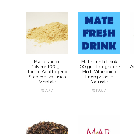
Maca Radice
Mate Fresh Drink
Polvere 100 gr –
100 gr – Integratore
A
Tonico Adattogeno
Multi-Vitaminico
Stanchezza Fisica
Energizzante
Mentale
Naturale
€
7,77
€
19,67