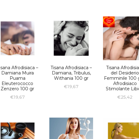
isana Afrodisiaca –
Tisana Afrodisiaca –
Tisana Afrodisi
Damiana Muira
Damiana, Tribulus,
del Desideri
Puama
Withania 100 gr
Femminile 100 g
Eleuterococco
Afrodisiaco
€
19,67
Zenzero 100 gr
Stimolante Lib
€
19,67
€
25,42