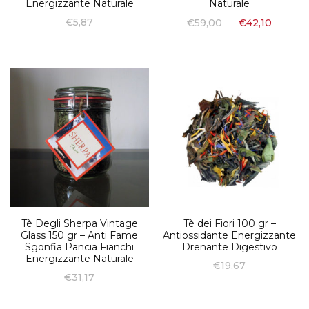
Energizzante Naturale
Naturale
€
5,87
€
59,00
€
42,10
Tè Degli Sherpa Vintage
Tè dei Fiori 100 gr –
Glass 150 gr – Anti Fame
Antiossidante Energizzante
Sgonfia Pancia Fianchi
Drenante Digestivo
Energizzante Naturale
€
19,67
€
31,17