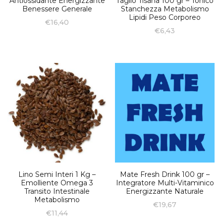
Antiossidante Energizzante
Taglio Tisana 100 gr – Tonico
Benessere Generale
Stanchezza Metabolismo
Lipidi Peso Corporeo
€
16,40
€
6,43
Lino Semi Interi 1 Kg –
Mate Fresh Drink 100 gr –
Emolliente Omega 3
Integratore Multi-Vitaminico
Transito Intestinale
Energizzante Naturale
Metabolismo
€
19,67
€
11,44