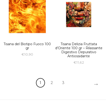
Tisana del Biotipo Fuoco 100
Tisana Delizia Fruttata
gr
d’Oriente 100 gr – Rilassante
Digestivo Depurativo
€
10,90
Antiossidante
€
11,62
→
1
2
3