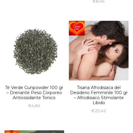
€
8,46
Tè Verde Gunpowder 100 gr
Tisana Afrodisiaca del
– Drenante Peso Corporeo
Desiderio Femminile 100 gr
Antiossidante Tonico
– Afrodisiaco Stimolante
Libido
€
4,84
€
25,42