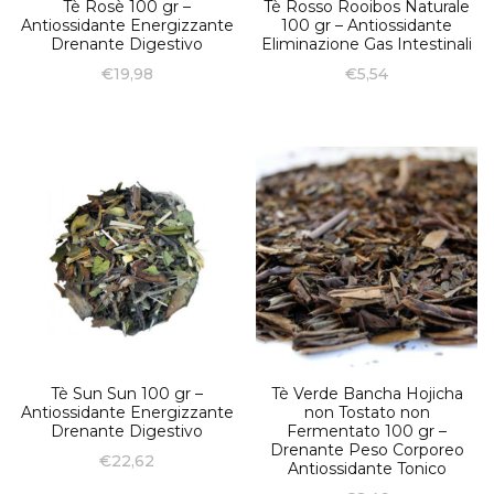
Tè Rosè 100 gr –
Tè Rosso Rooibos Naturale
Antiossidante Energizzante
100 gr – Antiossidante
Drenante Digestivo
Eliminazione Gas Intestinali
€
19,98
€
5,54
Tè Sun Sun 100 gr –
Tè Verde Bancha Hojicha
Antiossidante Energizzante
non Tostato non
Drenante Digestivo
Fermentato 100 gr –
Drenante Peso Corporeo
€
22,62
Antiossidante Tonico