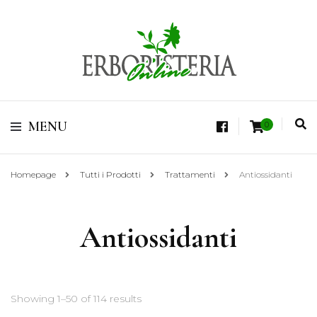
Vendita di Botaniche, Erbe e Spezie Officinali, Tisane Terapeutiche Esclusive,
Tè Pregiati Aromatizzati, Superfruits, Superfoods
Erboristeria Shop
MENU
0
Online Tisane
Homepage
Tutti i Prodotti
Trattamenti
Antiossidanti
Antiossidanti
Showing 1–50 of 114 results