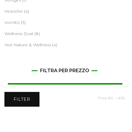
Vesciche
(4)
Vomito
(3)
Wellness Dust
(8)
Yes! Nature & Wellness
(4)
FILTRA PER PREZZO
Min
Ma
Price:
€0
—
€30
FILTER
pri
pri