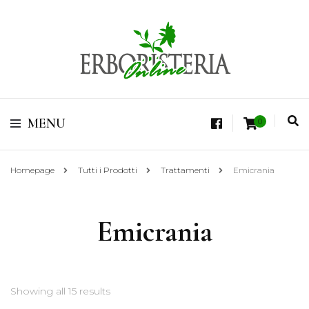
Vendita di Botaniche, Erbe e Spezie Officinali, Tisane Terapeutiche Esclusive,
Tè Pregiati Aromatizzati, Superfruits, Superfoods
Erboristeria Shop
MENU
0
Online Tisane
Homepage
Tutti i Prodotti
Trattamenti
Emicrania
Emicrania
Showing all 15 results