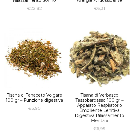
Rilassamento Sonno
Allergie Antiossidante
€
22,82
€
6,31
Tisana di Tanaceto Volgare
Tisana di Verbasco
100 gr – Funzione digestiva
Tassobarbasso 100 gr –
Apparato Respiratorio
€
3,90
Emolliente Lenitiva
Digestiva Rilassamento
Mentale
€
6,99