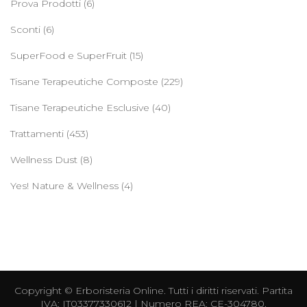
Prova Prodotti
(6)
Sconti
(6)
SuperFood e SuperFruit
(15)
Tisane Terapeutiche Composte
(229)
Tisane Terapeutiche Esclusive
(40)
Trattamenti
(453)
Wellness Dust
(8)
Yes! Nature & Wellness
(4)
Copyright ©
Erboristeria Online
. Tutti i diritti riservati. Partita
IVA: IT03377330612 | Numero REA: CE-304780.