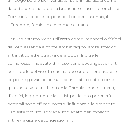
un luogo buio e ben ventilato. La primula usata come
decotto delle radici per la bronchite e l’asma bronchiale.
Come infuso delle foglie e dei fiori per l’insonnia, il
raffreddore, l’emicrania e come calmante.
Per uso esterno viene utilizzata come impacchi o frizioni
dell’olio essenziale come antinevragico, antireumetico,
antiartritico ed è curativa della gotta. Inoltre le
compresse imbevute di infuso sono decongestionanti
per la pelle del viso. In cucina possono essere usate le
foglioline giovani di primula ad insalata o cotte come
qualunque verdura. I fiori della Primula sono calmanti,
diuretici, leggermente lassativi, per le loro porprietà
pettorali sono efficaci contro l’influenza e la bronchite.
Uso esterno: l’infuso viene impiegato per impacchi
antinevralgici e decongestionanti.