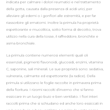
indicata per calmare i dolori reumatici e nel trattamento
della gotta, causata dalla presenza di acidi urici, per
alleviare gli edemi o i gonfiori alle estremità, e per far
riassorbire gli ematomi. Inoltre la primula ha proprietà
espettorante e mucolitica, sotto forma di decotto, trova
utilizzo nella cura della tosse, il raffreddore, bronchite e
asma bronchiale.
La primula contiene numerosi elementi quali oli
essenziali, pigmenti flavonoidi, glucosidi, enzimi, vitamina
C, saponine, sali minerali. Le sue proprietà sono: sedativa,
vulneraria, calmante ed espettorante (la radice). Della
primula si utilizzano le foglie raccolte in primavera prima
della fioritura. I rizomi raccolti d’inverno che si fanno
essiccare in un luogo buio e ben ventilato. I fiori interi
raccolti prima che si schiudano ed anche loro essiccati in