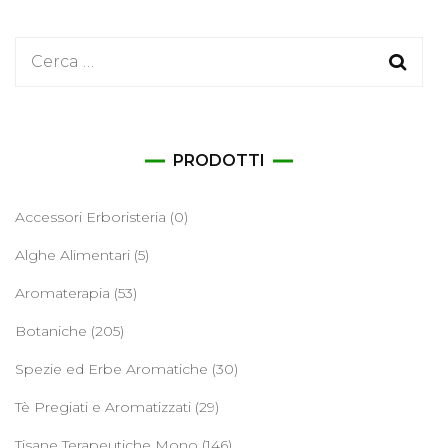
Ricerca
per:
PRODOTTI
Accessori Erboristeria
(0)
Alghe Alimentari
(5)
Aromaterapia
(53)
Botaniche
(205)
Spezie ed Erbe Aromatiche
(30)
Tè Pregiati e Aromatizzati
(29)
Tisane Terapeutiche Mono
(146)