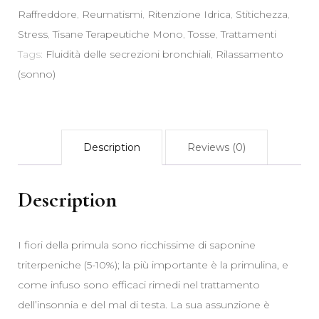
Bronchiali
Raffreddore
,
Reumatismi
,
Ritenzione Idrica
,
Stitichezza
,
Rilassamento
Stress
,
Tisane Terapeutiche Mono
,
Tosse
,
Trattamenti
Sonno
Tags:
Fluidità delle secrezioni bronchiali
,
Rilassamento
quantity
(sonno)
Description
Reviews (0)
Description
I fiori della primula sono ricchissime di saponine
triterpeniche (5-10%); la più importante è la primulina, e
come infuso sono efficaci rimedi nel trattamento
dell’insonnia e del mal di testa. La sua assunzione è