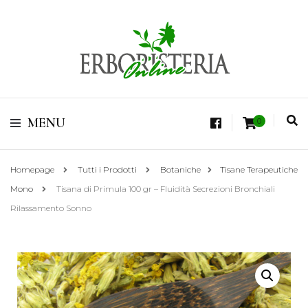
Vendita di Botaniche, Erbe e Spezie Officinali, Tisane Terapeutiche Esclusive,
Tè Pregiati Aromatizzati, Superfruits, Superfoods
Erboristeria Shop
MENU
0
Online Tisane
Homepage
Tutti i Prodotti
Botaniche
Tisane Terapeutiche
Mono
Tisana di Primula 100 gr – Fluidità Secrezioni Bronchiali
Rilassamento Sonno