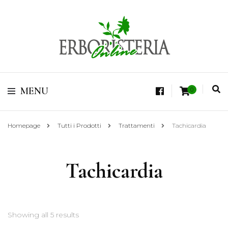
Vendita di Botaniche, Erbe e Spezie Officinali, Tisane Terapeutiche Esclusive,
Tè Pregiati Aromatizzati, Superfruits, Superfoods
Erboristeria Shop
MENU
0
Online Tisane
Homepage
Tutti i Prodotti
Trattamenti
Tachicardia
Tachicardia
Showing all 5 results