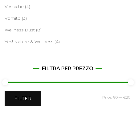
Vesciche
(4)
Vomito
(3)
Wellness Dust
(8)
Yes! Nature & Wellness
(4)
FILTRA PER PREZZO
Min
Ma
Price:
€0
—
€20
FILTER
pri
pri