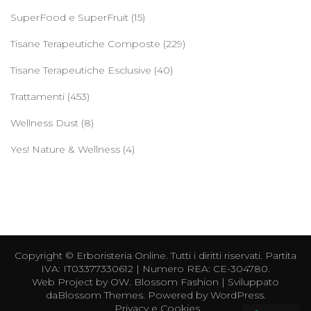
SuperFood e SuperFruit
(15)
Tisane Terapeutiche Composte
(229)
Tisane Terapeutiche Esclusive
(40)
Trattamenti
(453)
Wellness Dust
(8)
Yes! Nature & Wellness
(4)
Copyright ©
Erboristeria Online
. Tutti i diritti riservati. Partita
IVA: IT03377330612 | Numero REA: CE-304780.
Web Project by
OW
.
Blossom Fashion | Sviluppato
da
Blossom Themes
. Powered by
WordPress
.
Privacy e Cookies