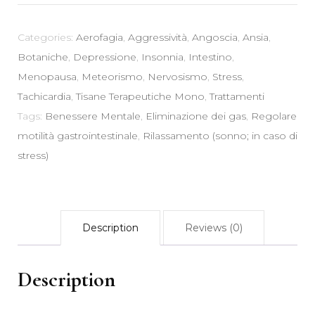
-
Rilassamento
Categories:
Aerofagia
,
Aggressività
,
Angoscia
,
Ansia
,
Benessere
Botaniche
,
Depressione
,
Insonnia
,
Intestino
,
Mentale
Menopausa
,
Meteorismo
,
Nervosismo
,
Stress
,
Gastrointestinale
Tachicardia
,
Tisane Terapeutiche Mono
,
Trattamenti
Eliminazione
Tags:
Benessere Mentale
,
Eliminazione dei gas
,
Regolare
Gas
motilità gastrointestinale
,
Rilassamento (sonno; in caso di
quantity
stress)
Description
Reviews (0)
Description