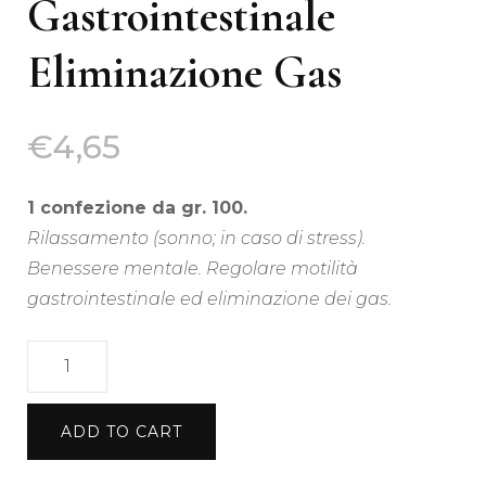
Gastrointestinale
Eliminazione Gas
€
4,65
1 confezione da gr. 100.
Rilassamento (sonno; in caso di stress).
Benessere mentale. Regolare motilità
gastrointestinale ed eliminazione dei gas.
Tisana
di
Passiflora
ADD TO CART
100
gr