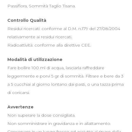
Passiflora, Sommità Taglio Tisana.
Controllo Qualità
Residui ricercati: conforme al D.M. n.179 del 27/08/2004
relativamente ai residui ricercati.
Radioattività: conforme alla direttive CEE.
Modalità di utilizzazione
Fare bollire 100 ml di acqua, lasciarla raffreddare
leggermente e porvi 5 gr di sommità. Filtrare e bere da 3
a 5 cucchiai al giorno lontano dai pasti, o una tazza prima
di coricarsi.
Avvertenze
Non superare la dose consigliata.
Non somministrare in gravidanza e in allattamento.
Conservare in un luogo fresco ed asciutto al riparo dalla