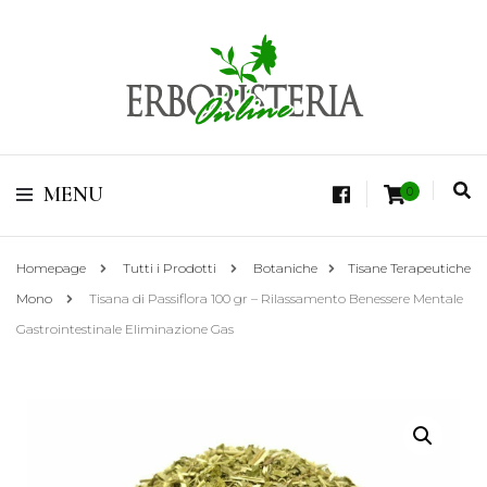
Vendita di Botaniche, Erbe e Spezie Officinali, Tisane Terapeutiche Esclusive,
Tè Pregiati Aromatizzati, Superfruits, Superfoods
Erboristeria Shop
MENU
0
Online Tisane
Homepage
Tutti i Prodotti
Botaniche
Tisane Terapeutiche
Mono
Tisana di Passiflora 100 gr – Rilassamento Benessere Mentale
Gastrointestinale Eliminazione Gas