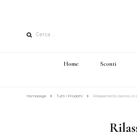
Ricerca
per:
Home
Sconti
Homepage
Tutti i Prodotti
Rilassamento (sonno; in c
Rilas