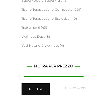
SuperFood e SuperFruit
(15)
Tisane Terapeutiche Composte
(229)
Tisane Terapeutiche Esclusive
(40)
Trattamenti
(453)
Wellness Dust
(8)
Yes! Nature & Wellness
(4)
FILTRA PER PREZZO
Min
Max
Price:
€0
—
€10
FILTER
price
price