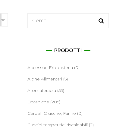
ane
Ricerca
per:
PRODOTTI
Accessori Erboristeria
(0)
Alghe Alimentari
(5)
Aromaterapia
(53)
Botaniche
(205)
Cereali, Crusche, Farine
(0)
Cuscini terapeutici riscaldabili
(2)