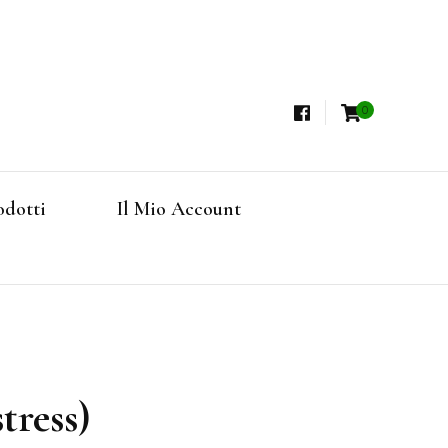
0
i, Tisane Terapeutiche Esclusive, Tè Pregiati
steria
rfruits, Superfoods
odotti
Il Mio Account
Online
tress)