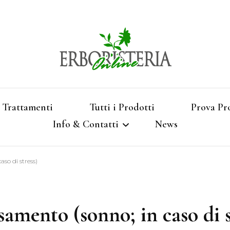
Vendita di Botaniche, Erbe e Spezie Officinal
Erbori
Aromatizzati, Supe
Trattamenti
Tutti i Prodotti
Prova Pr
Info & Contatti
News
Shop 
aso di stress)
Termini e Condizioni
Pagamenti e Spedizioni
samento (sonno; in caso di s
Privacy e Cookies