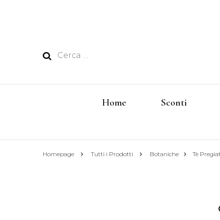
Ricerca
per:
Home
Sconti
Homepage
Tutti i Prodotti
Botaniche
Tè Pregia