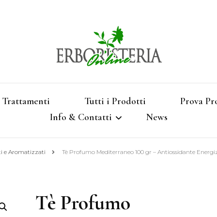
Vendita di Botaniche, Erbe e Spezie Officinal
Erbori
Aromatizzati, Supe
Trattamenti
Tutti i Prodotti
Prova Pr
Info & Contatti
News
Shop 
ti e Aromatizzati
Tè Profumo Mediterraneo 100 gr – Antiossidante Energi
Termini e Condizioni
Pagamenti e Spedizioni
Tè Profumo
Privacy e Cookies