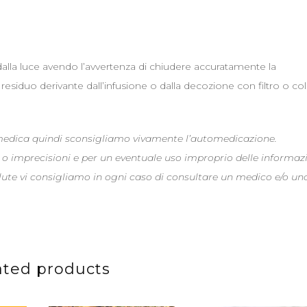
dalla luce avendo l’avvertenza di chiudere accuratamente la
siduo derivante dall’infusione o dalla decozione con filtro o co
 medica quindi sconsigliamo vivamente l’automedicazione.
 o imprecisioni e per un eventuale uso improprio delle informaz
alute vi consigliamo in ogni caso di consultare un medico e/o un
ated products