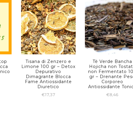
Stop
Tisana di Zenzero e
Tè Verde Bancha
occa
Limone 100 gr – Detox
Hojicha non Tosta
inico
Depurativo
non Fermentato 1
Dimagrante Blocca
gr – Drenante Pes
Fame Antiossidante
Corporeo
Diuretico
Antiossidante Toni
€
17,37
€
8,46