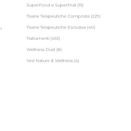
SuperFood e SuperFruit
(15)
Tisane Terapeutiche Composte
(229)
Tisane Terapeutiche Esclusive
(40)
n
Trattamenti
(453)
Wellness Dust
(8)
Yes! Nature & Wellness
(4)