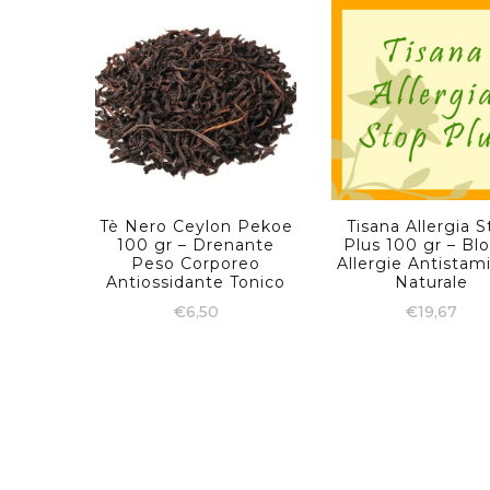
Tè Nero Ceylon Pekoe
Tisana Allergia 
100 gr – Drenante
Plus 100 gr – Bl
Peso Corporeo
Allergie Antistam
Antiossidante Tonico
Naturale
€
6,50
€
19,67