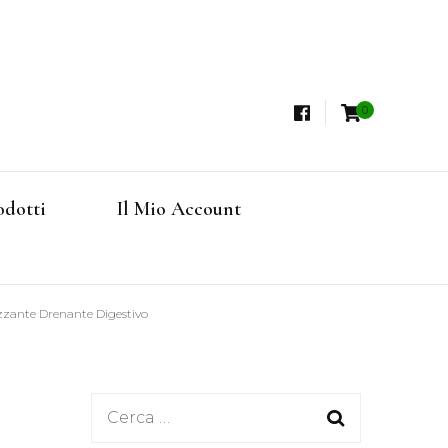
0
i, Tisane Terapeutiche Esclusive, Tè Pregiati
steria
rfruits, Superfoods
odotti
Il Mio Account
Online
zzante Drenante Digestivo
Ricerca
per: