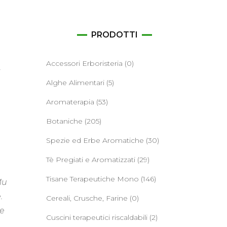
ane
PRODOTTI
e
Accessori Erboristeria
(0)
Alghe Alimentari
(5)
Aromaterapia
(53)
Botaniche
(205)
Spezie ed Erbe Aromatiche
(30)
Tè Pregiati e Aromatizzati
(29)
Tisane Terapeutiche Mono
(146)
Mu
.
Cereali, Crusche, Farine
(0)
re
Cuscini terapeutici riscaldabili
(2)