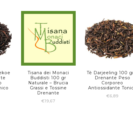
ekoe
Tisana dei Monaci
Tè Darjeeling 100 g
nte
Buddisti 100 gr
Drenante Peso
o
Naturale – Brucia
Corporeo
nico
Grassi e Tossine
Antiossidante Toni
Drenante
€
6,89
€
19,67