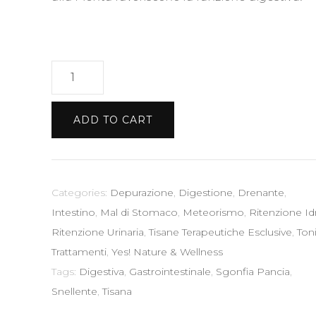
YES
SNELLA
50
ADD TO CART
gr
-
Tisana
Snellente
Categories:
Depurazione
,
Digestione
,
Drenante
,
Sgonfia
Intestino
,
Mal di Stomaco
,
Meteorismo
,
Ritenzione Id
Pancia
Ritenzione Urinaria
,
Tisane Terapeutiche Esclusive
,
Ton
Digestiva
Trattamenti
,
Yes! Nature & Wellness
Gastrointestinale
Tags:
Digestiva
,
Gastrointestinale
,
Sgonfia Pancia
,
quantity
Snellente
,
Tisana