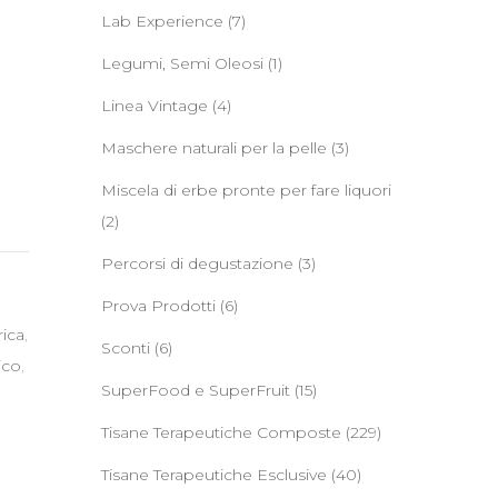
Lab Experience
(7)
Legumi, Semi Oleosi
(1)
Linea Vintage
(4)
Maschere naturali per la pelle
(3)
Miscela di erbe pronte per fare liquori
(2)
Percorsi di degustazione
(3)
Prova Prodotti
(6)
rica
,
Sconti
(6)
ico
,
SuperFood e SuperFruit
(15)
Tisane Terapeutiche Composte
(229)
Tisane Terapeutiche Esclusive
(40)