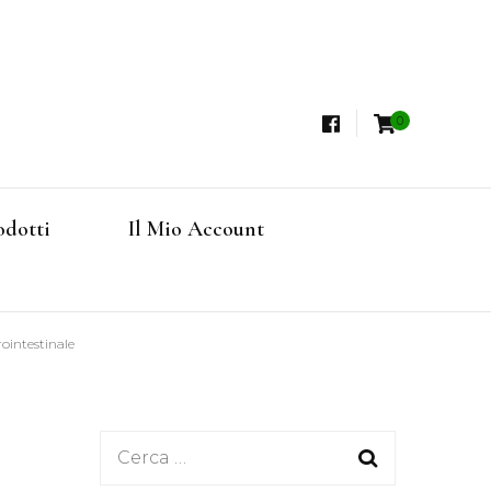
0
i, Tisane Terapeutiche Esclusive, Tè Pregiati
steria
rfruits, Superfoods
odotti
Il Mio Account
Online
ointestinale
Ricerca
per: