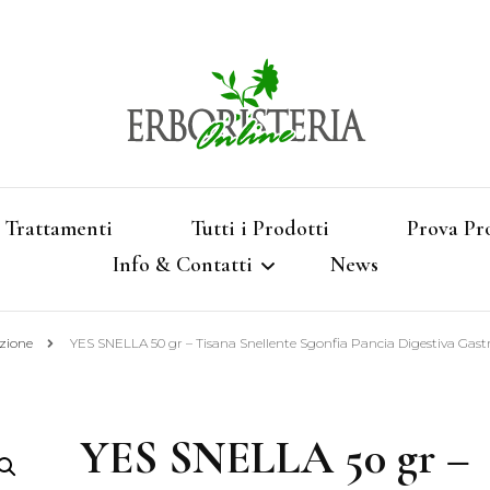
Vendita di Botaniche, Erbe e Spezie Officinal
Erbori
Aromatizzati, Supe
Trattamenti
Tutti i Prodotti
Prova Pr
Info & Contatti
News
Shop 
zione
YES SNELLA 50 gr – Tisana Snellente Sgonfia Pancia Digestiva Gastr
Termini e Condizioni
Pagamenti e Spedizioni
YES SNELLA 50 gr –
Privacy e Cookies