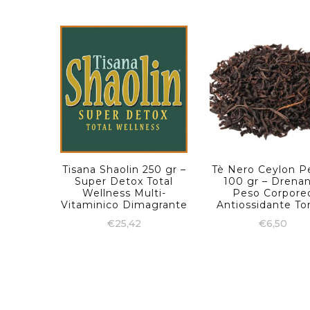
Tisana Shaolin 250 gr –
Tè Nero Ceylon P
Super Detox Total
100 gr – Drena
Wellness Multi-
Peso Corpore
Vitaminico Dimagrante
Antiossidante To
€
25,42
€
6,50