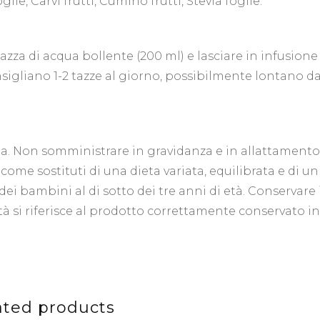
lie, Carvi frutti, Cumino frutti, Stevia foglie.
tazza di acqua bollente (200 ml) e lasciare in infusione
nsigliano 1-2 tazze al giorno, possibilmente lontano da
ta. Non somministrare in gravidanza e in allattamento
come sostituti di una dieta variata, equilibrata e di un
 dei bambini al di sotto dei tre anni di età. Conservare 
ità si riferisce al prodotto correttamente conservato in
ated products