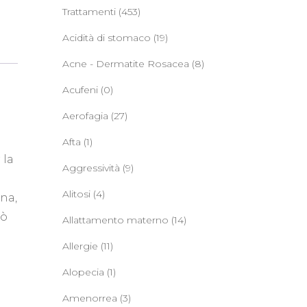
Trattamenti
(453)
Acidità di stomaco
(19)
Acne - Dermatite Rosacea
(8)
Acufeni
(0)
Aerofagia
(27)
Afta
(1)
 la
Aggressività
(9)
Alitosi
(4)
ana,
uò
Allattamento materno
(14)
Allergie
(11)
Alopecia
(1)
Amenorrea
(3)