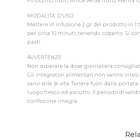
Finocchio frutti, Anice verde frutti, Menta fog
MODALITA’ D’USO
Mettere in infusione 2 gr del prodotto in 1 
per circa 10 minuti, tenendo coperto. Si co
pasti.
AVVERTENZE
Non superare la dose giornaliera consiglia
Gli integratori alimentari non vanno intesi 
sano stile di vita. Tenere fuori dalla portata
luogo fresco ed asciutto. Il periodo di valid
confezione integra.
Rel