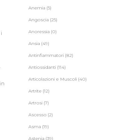
Anemia
(5)
Angoscia
(25)
Anoressia
(0)
i
Ansia
(49)
Antinfiammatori
(82)
.
Antiossidanti
(114)
Articolazioni e Muscoli
(40)
in
Artrite
(12)
Artrosi
(7)
Ascesso
(2)
Asma
(19)
Astenia
(39)