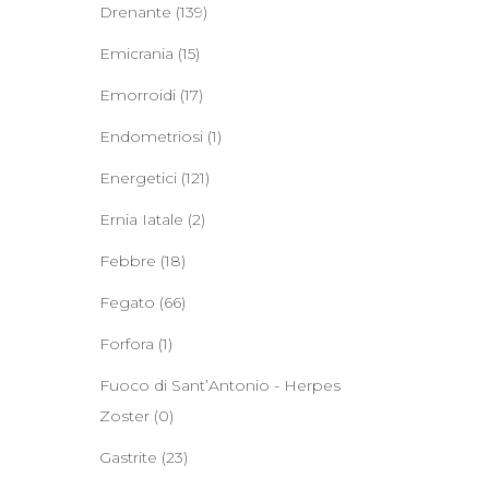
Drenante
(139)
Emicrania
(15)
Emorroidi
(17)
Endometriosi
(1)
Energetici
(121)
Ernia Iatale
(2)
Febbre
(18)
Fegato
(66)
Forfora
(1)
Fuoco di Sant’Antonio - Herpes
Zoster
(0)
Gastrite
(23)