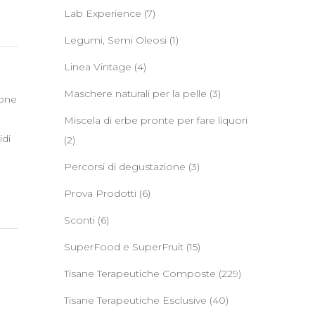
Lab Experience
(7)
Legumi, Semi Oleosi
(1)
Linea Vintage
(4)
Maschere naturali per la pelle
(3)
ione
Miscela di erbe pronte per fare liquori
idi
(2)
Percorsi di degustazione
(3)
Prova Prodotti
(6)
Sconti
(6)
SuperFood e SuperFruit
(15)
Tisane Terapeutiche Composte
(229)
Tisane Terapeutiche Esclusive
(40)