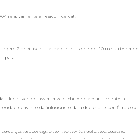
04 relativamente ai residui ricercati.
ngere 2 gr di tisana. Lasciare in infusione per 10 minuti tenendo
ai pasti.
dalla luce avendo l’avvertenza di chiudere accuratamente la
siduo derivante dall’infusione o dalla decozione con filtro o co
 medica quindi sconsigliamo vivamente l’automedicazione.