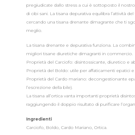
pregiudicate dallo stress a cui è sottoposto il nostro
di cibi sani. La tisana depurativa equilibra l’attività 
cercando una tisana drenante dimagrante che ti sgonf
meglio.
La tisana drenante e depurativa funziona. La combin
migliori tisane diuretiche dimagranti in commercio.
Proprietà del Carciofo: disintossicante, diuretico e ab
Proprietà del Boldo: utile per affaticamenti epatici e p
Proprietà del Cardo mariano: decongestionante epat
l’escrezione della bile).
La tisana all’ortica vanta importanti proprietà disintos
raggiungendo il doppio risultato di purificare l’organ
Ingredienti
Carciofo, Boldo, Cardo Mariano, Ortica.