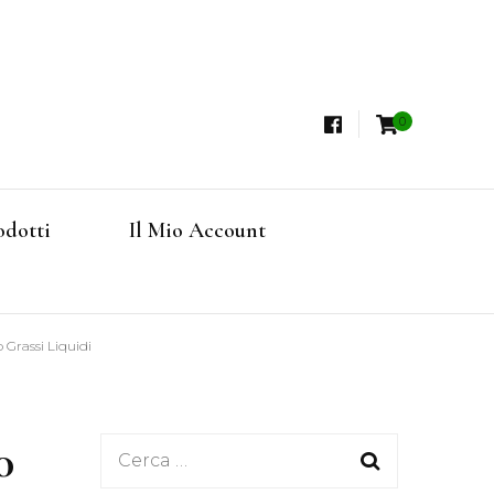
0
i, Tisane Terapeutiche Esclusive, Tè Pregiati
steria
rfruits, Superfoods
odotti
Il Mio Account
Online
 Grassi Liquidi
0
Ricerca
per: