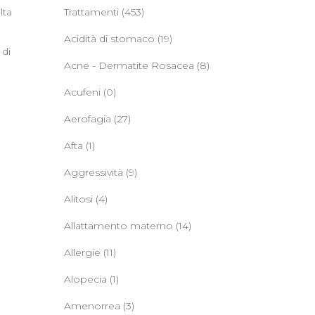
lta
Trattamenti
(453)
Acidità di stomaco
(19)
 di
Acne - Dermatite Rosacea
(8)
Acufeni
(0)
Aerofagia
(27)
Afta
(1)
Aggressività
(9)
Alitosi
(4)
Allattamento materno
(14)
Allergie
(11)
Alopecia
(1)
Amenorrea
(3)