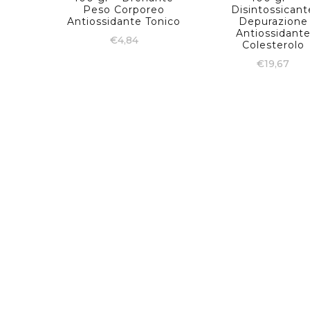
Peso Corporeo
Disintossicant
Antiossidante Tonico
Depurazione
Antiossidant
€
4,84
Colesterolo
€
19,67