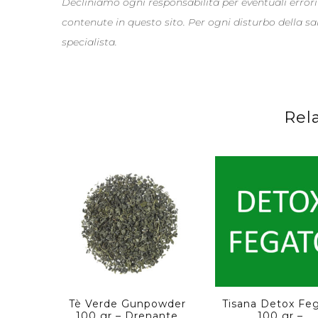
Decliniamo ogni responsabilità per eventuali errori
contenute in questo sito. Per ogni disturbo della s
specialista.
Rel
Tè Verde Gunpowder
Tisana Detox Fe
100 gr – Drenante
100 gr –