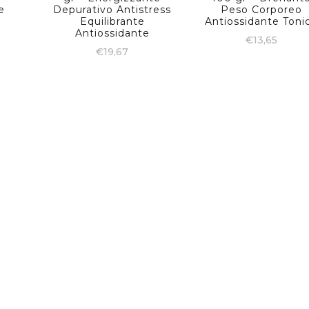
e
Depurativo Antistress
Peso Corporeo
Equilibrante
Antiossidante Toni
e
Antiossidante
€
13,65
€
19,67