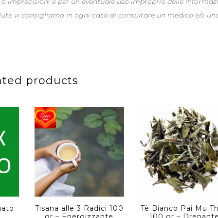
 o imprecisioni e per un eventuale uso improprio delle informaz
alute vi consigliamo in ogni caso di consultare un medico e/o un
ated products
gato
Tisana alle 3 Radici 100
Tè Bianco Pai Mu T
gr – Energizzante
100 gr – Drenant