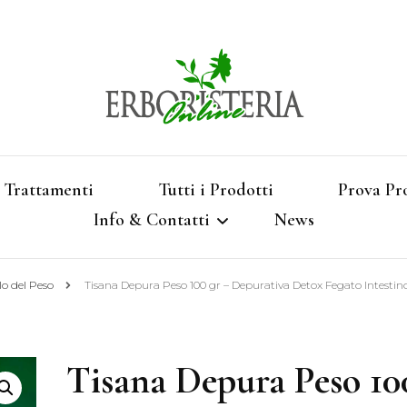
Vendita di Botaniche, Erbe e Spezie Officinal
Erbori
Aromatizzati, Supe
Trattamenti
Tutti i Prodotti
Prova Pr
Info & Contatti
News
Shop 
lo del Peso
Tisana Depura Peso 100 gr – Depurativa Detox Fegato Intestino
Termini e Condizioni
Pagamenti e Spedizioni
Tisana Depura Peso 10
Privacy e Cookies