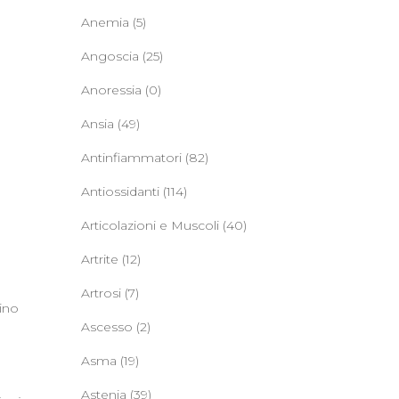
Anemia
(5)
Angoscia
(25)
Anoressia
(0)
Ansia
(49)
Antinfiammatori
(82)
Antiossidanti
(114)
Articolazioni e Muscoli
(40)
Artrite
(12)
Artrosi
(7)
lino
Ascesso
(2)
Asma
(19)
Astenia
(39)