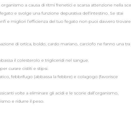
 organismo a causa di ritmi frenetici e scarsa attenzione nella sce
del fegato e svolge una funzione depurativa dell’intestino. Se stai
i e migliori l’efficienza del tuo fegato non puoi davvero trovare
azione di ortica, boldo, cardo mariano, carciofo ne fanno una tra
bassa il colesterolo e trigliceridi nel sangue.
er curare cistiti e stipsi.
ico, febbrifugo (abbassa la febbre) e colagogo (favorisce
sicanti volte a eliminare gli acidi e le scorie dall’organismo,
ismo e ridurre il peso.