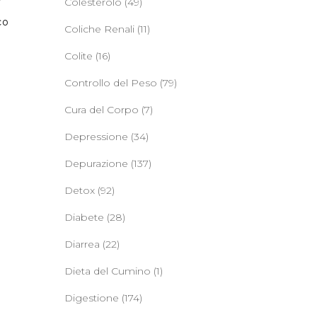
Colesterolo
(49)
co
Coliche Renali
(11)
Colite
(16)
Controllo del Peso
(79)
Cura del Corpo
(7)
Depressione
(34)
Depurazione
(137)
Detox
(92)
Diabete
(28)
Diarrea
(22)
Dieta del Cumino
(1)
Digestione
(174)