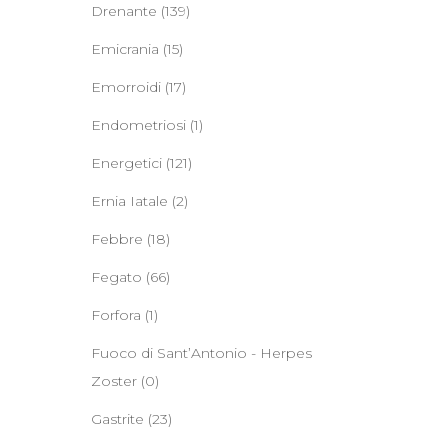
Drenante
(139)
Emicrania
(15)
Emorroidi
(17)
Endometriosi
(1)
Energetici
(121)
Ernia Iatale
(2)
Febbre
(18)
Fegato
(66)
Forfora
(1)
Fuoco di Sant’Antonio - Herpes
Zoster
(0)
Gastrite
(23)