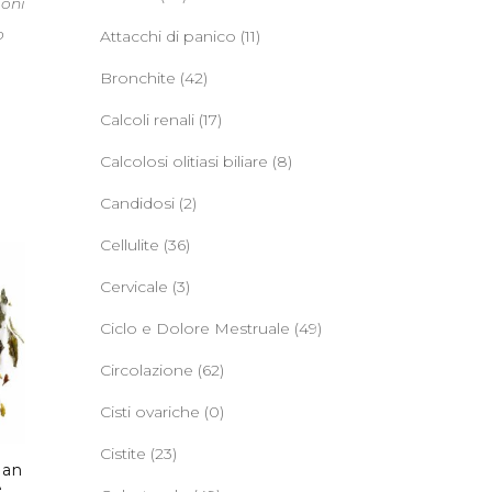
ioni
o
Attacchi di panico
(11)
Bronchite
(42)
Calcoli renali
(17)
Calcolosi olitiasi biliare
(8)
Candidosi
(2)
Cellulite
(36)
Cervicale
(3)
Ciclo e Dolore Mestruale
(49)
Circolazione
(62)
Cisti ovariche
(0)
Cistite
(23)
han
e