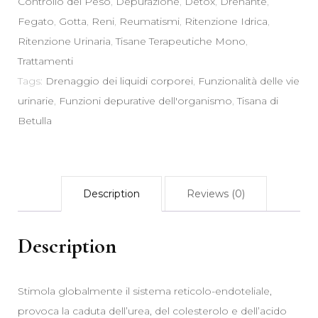
Controllo del Peso
,
Depurazione
,
Detox
,
Drenante
,
Corporei
Fegato
,
Gotta
,
Reni
,
Reumatismi
,
Ritenzione Idrica
,
Vie
Ritenzione Urinaria
,
Tisane Terapeutiche Mono
,
Urinarie
Trattamenti
Depurativo
Tags:
Drenaggio dei liquidi corporei
,
Funzionalità delle vie
Organismo
urinarie
,
Funzioni depurative dell'organismo
,
Tisana di
quantity
Betulla
Description
Reviews (0)
Description
Stimola globalmente il sistema reticolo-endoteliale,
provoca la caduta dell’urea, del colesterolo e dell’acido