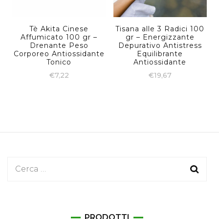
Tè Akita Cinese
Tisana alle 3 Radici 100
Affumicato 100 gr –
gr – Energizzante
Drenante Peso
Depurativo Antistress
Corporeo Antiossidante
Equilibrante
Tonico
Antiossidante
€
7,22
€
19,67
Ricerca
per:
PRODOTTI