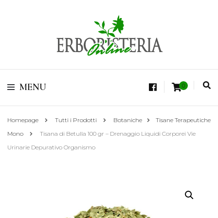
Vendita di Botaniche, Erbe e Spezie Officinali, Tisane Terapeutiche Esclusive,
Tè Pregiati Aromatizzati, Superfruits, Superfoods
Erboristeria Shop
MENU
0
Online Tisane
Homepage
Tutti i Prodotti
Botaniche
Tisane Terapeutiche
Mono
Tisana di Betulla 100 gr – Drenaggio Liquidi Corporei Vie
Urinarie Depurativo Organismo