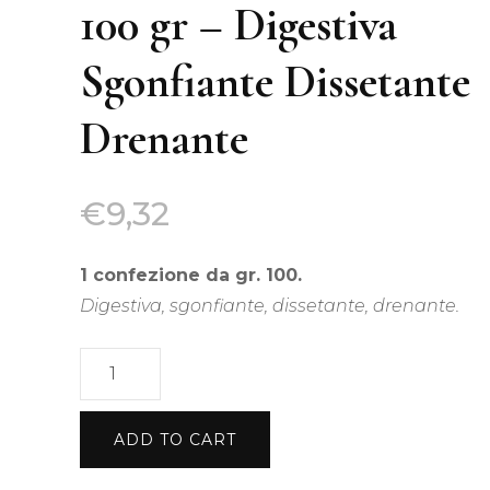
Tis
100 gr – Digestiva
Acquisti all’ingrosso
Sgonfiante Dissetante
Tisane Personalizzate
Drenante
Richiedi Informazioni
€
9,32
1 confezione da gr. 100.
Digestiva, sgonfiante, dissetante, drenante.
Tisana
ai
quattro
ADD TO CART
semi
100