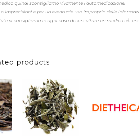
 medica quindi sconsigliamo vivamente l’automedicazione.
 o imprecisioni e per un eventuale uso improprio delle informaz
alute vi consigliamo in ogni caso di consultare un medico e/o un
ated products