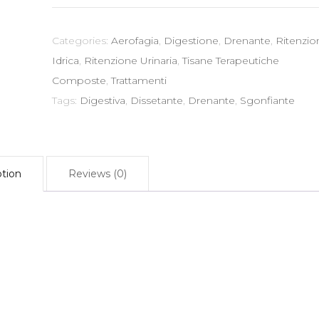
gr
-
Categories:
Aerofagia
,
Digestione
,
Drenante
,
Ritenzio
Digestiva
Idrica
,
Ritenzione Urinaria
,
Tisane Terapeutiche
Sgonfiante
Composte
,
Trattamenti
Dissetante
Tags:
Digestiva
,
Dissetante
,
Drenante
,
Sgonfiante
Drenante
quantity
ption
Reviews (0)