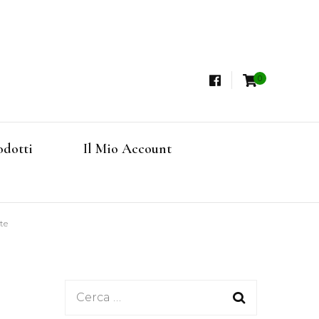
0
i, Tisane Terapeutiche Esclusive, Tè Pregiati
steria
rfruits, Superfoods
odotti
Il Mio Account
Online
te
Ricerca
per: