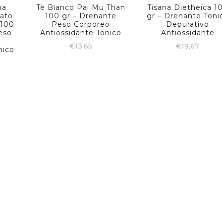
ha
Tè Bianco Pai Mu Than
Tisana Dietheica 1
tato
100 gr – Drenante
gr – Drenante Toni
 100
Peso Corporeo
Depurativo
eso
Antiossidante Tonico
Antiossidante
€
13,65
€
19,67
nico