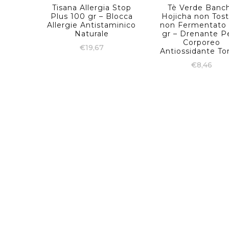
Tisana Allergia Stop
Tè Verde Banc
Plus 100 gr – Blocca
Hojicha non Tos
Allergie Antistaminico
non Fermentato
Naturale
gr – Drenante P
Corporeo
€
19,67
Antiossidante To
€
8,46