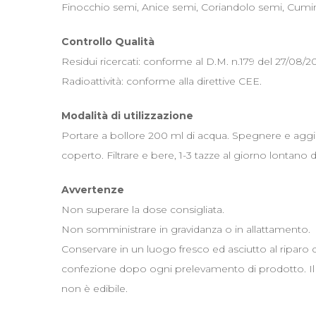
Finocchio semi, Anice semi, Coriandolo semi, Cumi
Controllo Qualità
Residui ricercati: conforme al D.M. n.179 del 27/08/20
Radioattività: conforme alla direttive CEE.
Modalità di utilizzazione
Portare a bollore 200 ml di acqua. Spegnere e aggiu
coperto. Filtrare e bere, 1-3 tazze al giorno lontano d
Avvertenze
Non superare la dose consigliata.
Non somministrare in gravidanza o in allattamento.
Conservare in un luogo fresco ed asciutto al riparo 
confezione dopo ogni prelevamento di prodotto. Il re
non è edibile.