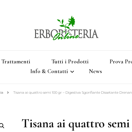
Vendita di Botaniche, Erbe e Spezie Officinal
Erbori
Aromatizzati, Supe
Trattamenti
Tutti i Prodotti
Prova Pr
Info & Contatti
News
Shop 
gia
Tisana ai quattro semi 100 gr – Digestiva Sgonfiante Dissetante Drenan
Termini e Condizioni
Pagamenti e Spedizioni
Tisana ai quattro semi
Privacy e Cookies