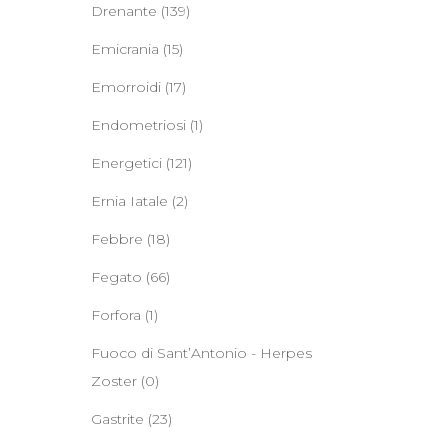
Drenante
(139)
Emicrania
(15)
Emorroidi
(17)
Endometriosi
(1)
Energetici
(121)
Ernia Iatale
(2)
Febbre
(18)
Fegato
(66)
Forfora
(1)
Fuoco di Sant’Antonio - Herpes
Zoster
(0)
Gastrite
(23)