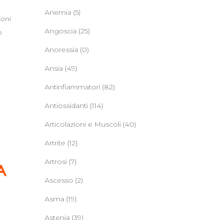
Anemia
(5)
ioni
Angoscia
(25)
o
Anoressia
(0)
Ansia
(49)
Antinfiammatori
(82)
Antiossidanti
(114)
Articolazioni e Muscoli
(40)
Artrite
(12)
Artrosi
(7)
Ascesso
(2)
Asma
(19)
Astenia
(39)