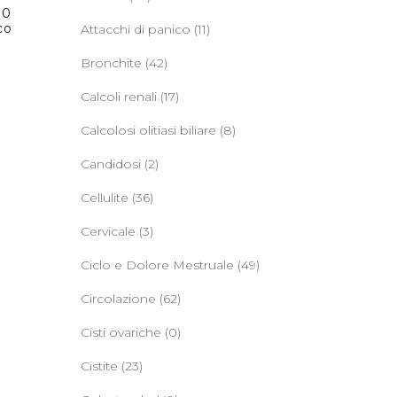
00
co
Attacchi di panico
(11)
Bronchite
(42)
Calcoli renali
(17)
Calcolosi olitiasi biliare
(8)
Candidosi
(2)
Cellulite
(36)
Cervicale
(3)
Ciclo e Dolore Mestruale
(49)
Circolazione
(62)
Cisti ovariche
(0)
Cistite
(23)