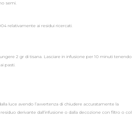
no semi.
04 relativamente ai residui ricercati.
ngere 2 gr di tisana. Lasciare in infusione per 10 minuti tenendo
ai pasti.
dalla luce avendo l’avvertenza di chiudere accuratamente la
siduo derivante dall’infusione o dalla decozione con filtro o co