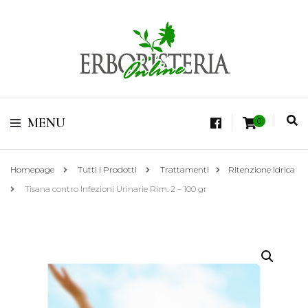
Vendita di Botaniche, Erbe e Spezie Officinali, Tisane Terapeutiche Esclusive,
Tè Pregiati Aromatizzati, Superfruits, Superfoods
Erboristeria Shop
MENU
0
Online Tisane
Homepage
Tutti i Prodotti
Trattamenti
Ritenzione Idrica
Tisana contro Infezioni Urinarie Rim. 2 – 100 gr