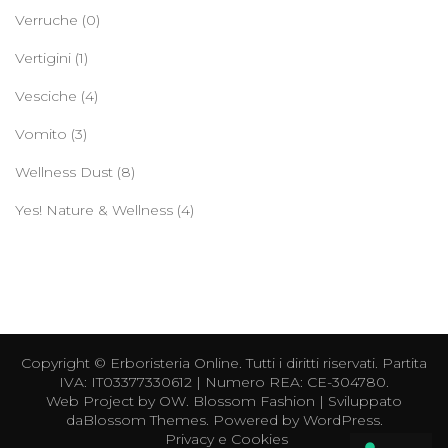
Verruche
(0)
Vertigini
(1)
Vesciche
(4)
Vomito
(3)
Wellness Dust
(8)
Yes! Nature & Wellness
(4)
Copyright ©
Erboristeria Online
. Tutti i diritti riservati. Partita
IVA: IT03377330612 | Numero REA: CE-304780.
Web Project by
OW
.
Blossom Fashion | Sviluppato
da
Blossom Themes
. Powered by
WordPress
.
Privacy e Cookies