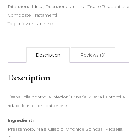
100
Ritenzione Idrica
,
Ritenzione Urinaria
,
Tisane Terapeutiche
gr
Composte
,
Trattamenti
quantity
Tag:
Infezioni Urinarie
Description
Reviews (0)
Description
Tisana utile contro le infezioni urinarie. Allevia i sintomi e
riduce le infezioni batteriche.
Ingredienti
Prezzemolo, Mais, Ciliegio, Ononide Spinosa, Pilosella,