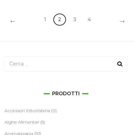
←
→
1
2
3
4
Ricerca
per:
PRODOTTI
Accessori Erboristeria
(0)
Alghe Alimentari
(5)
Aromaterapia
(53)