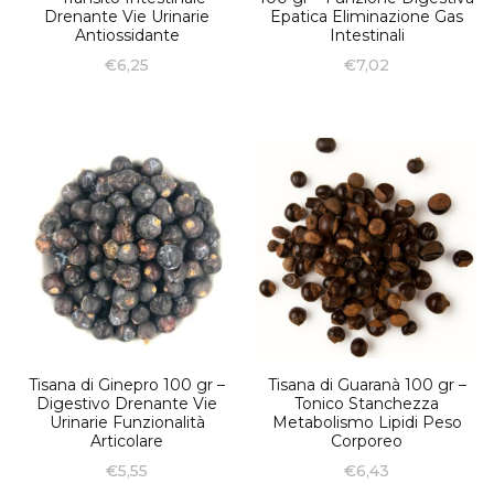
Drenante Vie Urinarie
Epatica Eliminazione Gas
Antiossidante
Intestinali
€
6,25
€
7,02
Tisana di Ginepro 100 gr –
Tisana di Guaranà 100 gr –
Digestivo Drenante Vie
Tonico Stanchezza
Urinarie Funzionalità
Metabolismo Lipidi Peso
Articolare
Corporeo
€
5,55
€
6,43