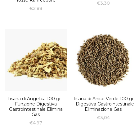
Tosse Raffreddore
€
3,30
€
2,88
Tisana di Angelica 100 gr –
Tisana di Anice Verde 100 gr
Funzione Digestiva
– Digestiva Gastrointestinale
Gastrointestinale Elimina
Eliminazione Gas
Gas
€
3,04
€
4,97