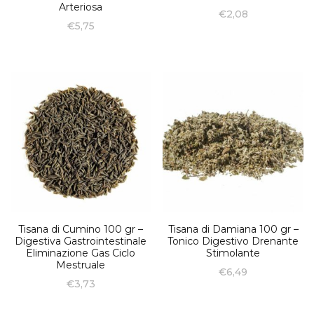
Arteriosa
€
2,08
€
5,75
Tisana di Cumino 100 gr –
Tisana di Damiana 100 gr –
Digestiva Gastrointestinale
Tonico Digestivo Drenante
Eliminazione Gas Ciclo
Stimolante
Mestruale
€
6,49
€
3,73