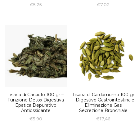
€
5,25
€
7,02
Tisana di Carciofo 100 gr –
Tisana di Cardamomo 100 gr
Funzione Detox Digestiva
– Digestivo Gastrointestinale
Epatica Depurativo
Eliminazione Gas
Antiossidante
Secrezione Bronchiale
€
5,90
€
17,46