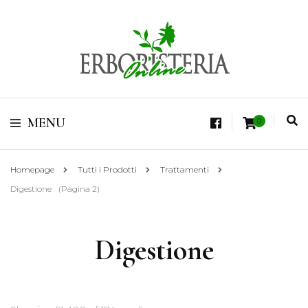
Vendita di Botaniche, Erbe e Spezie Officinali, Tisane Terapeutiche Esclusive,
Tè Pregiati Aromatizzati, Superfruits, Superfoods
Erboristeria Shop
MENU
0
Online Tisane
Homepage
Tutti i Prodotti
Trattamenti
Digestione
(Pagina 2)
Digestione