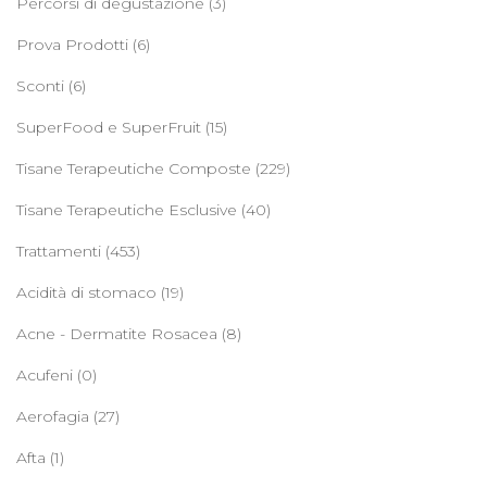
Percorsi di degustazione
(3)
Prova Prodotti
(6)
Sconti
(6)
SuperFood e SuperFruit
(15)
Tisane Terapeutiche Composte
(229)
Tisane Terapeutiche Esclusive
(40)
Trattamenti
(453)
Acidità di stomaco
(19)
Acne - Dermatite Rosacea
(8)
Acufeni
(0)
Aerofagia
(27)
Afta
(1)