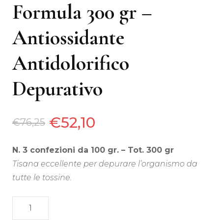
Formula 300 gr –
Antiossidante
Antidolorifico
Depurativo
€
52,10
€
76,25
N. 3 confezioni da 100 gr. – Tot. 300 gr
Tisana eccellente per depurare l’organismo da
tutte le tossine.
Tisana
Renè