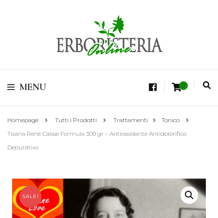
Vendita di Botaniche, Erbe e Spezie Officinali, Tisane Terapeutiche Esclusive,
Tè Pregiati Aromatizzati, Superfruits, Superfoods
Erboristeria Shop
MENU
0
Online Tisane
Homepage
Tutti i Prodotti
Trattamenti
Tonico
Tisana Renè Caisse Formula 300 gr – Antiossidante Antidolorifico
Depurativo
SALE!