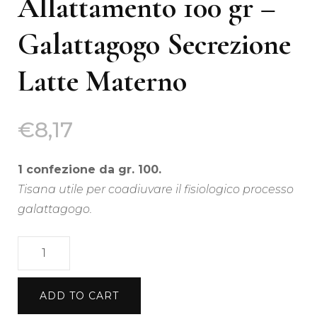
Allattamento 100 gr –
Galattagogo Secrezione
Latte Materno
€
8,17
1 confezione da gr. 100.
Tisana utile per coadiuvare il fisiologico processo
galattagogo.
Tisana
per
Allattamento
ADD TO CART
100