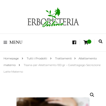
Vendita di Botaniche, Erbe e Spezie Officinali, Tisane Terapeutiche Esclusive,
Tè Pregiati Aromatizzati, Superfruits, Superfoods
Erboristeria Shop
MENU
0
Online Tisane
Homepage
Tutti i Prodotti
Trattamenti
Allattamento
materno
Tisana per Allattamento 100 gr – Galattagogo Secrezione
Latte Materno