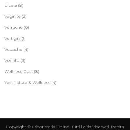
Ulcera
(8)
Vaginite
(2)
Verruche
(0)
Vertigini
(1)
Vesciche
(4)
Vomito
(3)
Wellness Dust
(8)
Yes! Nature & Wellness
(4)
Copyright ©
Erboristeria Online
. Tutti i diritti riservati. Partita