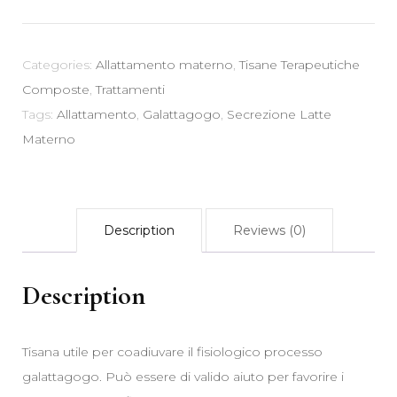
gr
-
Galattagogo
Categories:
Allattamento materno
,
Tisane Terapeutiche
Secrezione
Composte
,
Trattamenti
Latte
Tags:
Allattamento
,
Galattagogo
,
Secrezione Latte
Materno
Materno
quantity
Description
Reviews (0)
Description
Tisana utile per coadiuvare il fisiologico processo
galattagogo. Può essere di valido aiuto per favorire i