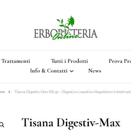
Vendita di Botaniche, Erbe e Spezie Officinal
Erbori
Aromatizzati, Supe
Trattamenti
Tutti i Prodotti
Prova Pr
Info & Contatti
News
Shop 
ione
Tisana Digestiv-Max 100 gr – Digestivo Lassativo Regolatore Intestinale
Termini e Condizioni
Pagamenti e Spedizioni
Tisana Digestiv-Max
Privacy e Cookies