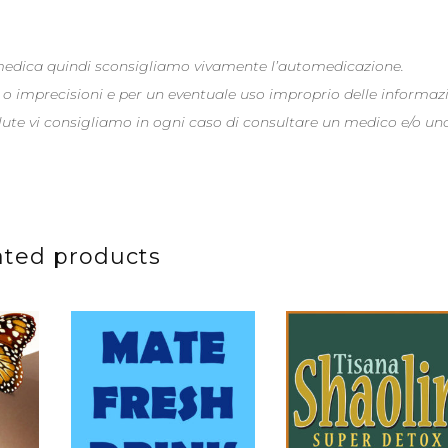
 medica quindi sconsigliamo vivamente l’automedicazione.
 o imprecisioni e per un eventuale uso improprio delle informaz
alute vi consigliamo in ogni caso di consultare un medico e/o un
ated products