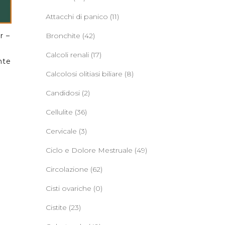
Attacchi di panico
(11)
Bronchite
(42)
r –
l
Calcoli renali
(17)
nte
Calcolosi olitiasi biliare
(8)
Candidosi
(2)
Cellulite
(36)
Cervicale
(3)
Ciclo e Dolore Mestruale
(49)
Circolazione
(62)
Cisti ovariche
(0)
Cistite
(23)