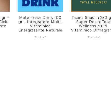
 gr –
Mate Fresh Drink 100
Tisana Shaolin 250 g
iclo
gr – Integratore Multi-
Super Detox Tota
nte
Vitaminico
Wellness Multi-
Energizzante Naturale
Vitaminico Dimagra
€
19,67
€
25,42