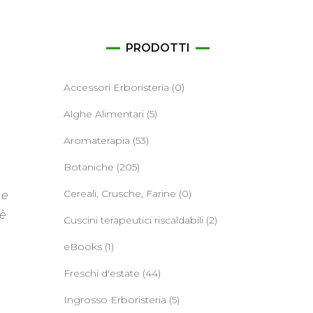
ane
PRODOTTI
Accessori Erboristeria
(0)
Alghe Alimentari
(5)
Aromaterapia
(53)
Botaniche
(205)
Cereali, Crusche, Farine
(0)
 e
 è
Cuscini terapeutici riscaldabili
(2)
eBooks
(1)
Freschi d'estate
(44)
Ingrosso Erboristeria
(5)