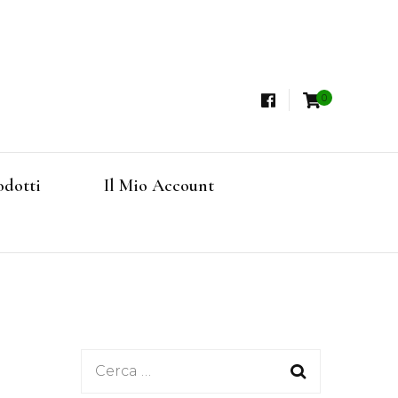
0
i, Tisane Terapeutiche Esclusive, Tè Pregiati
steria
rfruits, Superfoods
odotti
Il Mio Account
Online
Ricerca
per: