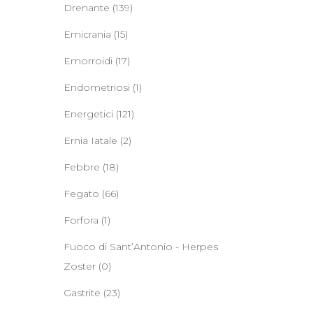
Drenante
(139)
Emicrania
(15)
Emorroidi
(17)
Endometriosi
(1)
Energetici
(121)
Ernia Iatale
(2)
Febbre
(18)
Fegato
(66)
Forfora
(1)
Fuoco di Sant’Antonio - Herpes
Zoster
(0)
Gastrite
(23)