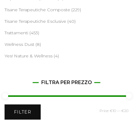
Tisane Terapeutiche Composte
(229)
Tisane Terapeutiche Esclusive
(40)
Trattamenti
(453)
Wellness Dust
(8)
Yes! Nature & Wellness
(4)
FILTRA PER PREZZO
Min
Ma
Price:
€10
—
€20
FILTER
pri
pri