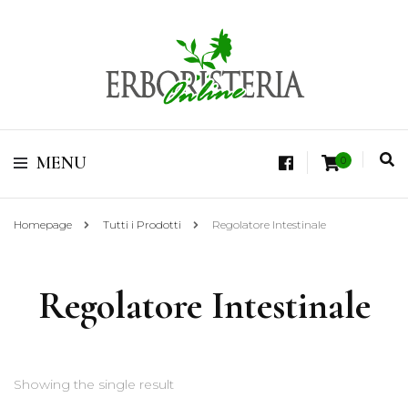
Vendita di Botaniche, Erbe e Spezie Officinali, Tisane Terapeutiche Esclusive,
Tè Pregiati Aromatizzati, Superfruits, Superfoods
Erboristeria Shop
MENU
0
Online Tisane
Homepage
Tutti i Prodotti
Regolatore Intestinale
Regolatore Intestinale
Showing the single result