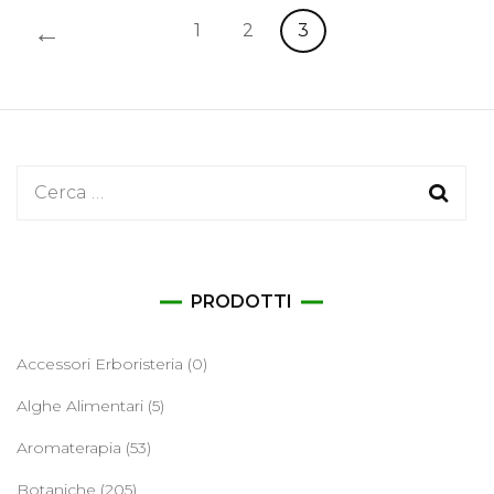
←
1
2
3
Ricerca
per:
PRODOTTI
Accessori Erboristeria
(0)
Alghe Alimentari
(5)
Aromaterapia
(53)
Botaniche
(205)