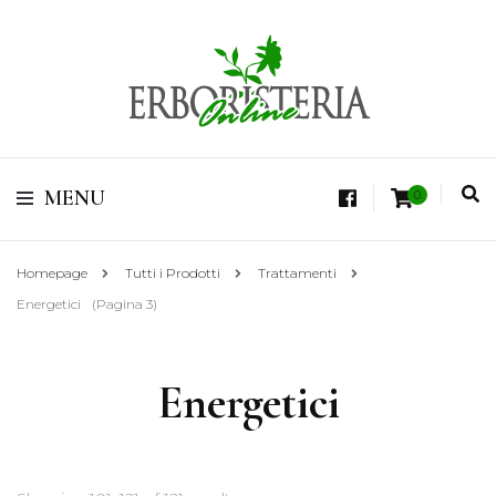
Vendita di Botaniche, Erbe e Spezie Officinali, Tisane Terapeutiche Esclusive,
Tè Pregiati Aromatizzati, Superfruits, Superfoods
Erboristeria Shop
MENU
0
Online Tisane
Homepage
Tutti i Prodotti
Trattamenti
Energetici
(Pagina 3)
Energetici