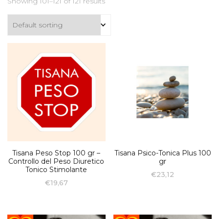
Showing 101–121 of 121 results
Tisana Peso Stop 100 gr –
Tisana Psico-Tonica Plus 100
Controllo del Peso Diuretico
gr
Tonico Stimolante
€
23,12
€
19,67