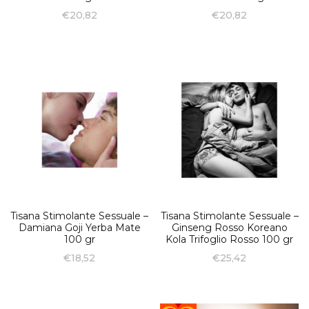
€
20,82
€
20,82
Tisana Stimolante Sessuale –
Tisana Stimolante Sessuale –
Damiana Goji Yerba Mate
Ginseng Rosso Koreano
100 gr
Kola Trifoglio Rosso 100 gr
€
18,52
€
25,42