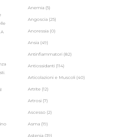
Anemia
(5)
e
Angoscia
(25)
lle
Anoressia
(0)
 A
Ansia
(49)
Antinfiammatori
(82)
nza
Antiossidanti
(114)
ti.
Articolazioni e Muscoli
(40)
Artrite
(12)
l
Artrosi
(7)
Ascesso
(2)
lino
Asma
(19)
Astenia
(39)