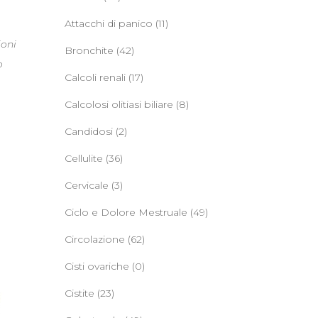
Attacchi di panico
(11)
ioni
Bronchite
(42)
o
Calcoli renali
(17)
Calcolosi olitiasi biliare
(8)
Candidosi
(2)
Cellulite
(36)
Cervicale
(3)
Ciclo e Dolore Mestruale
(49)
Circolazione
(62)
Cisti ovariche
(0)
Cistite
(23)