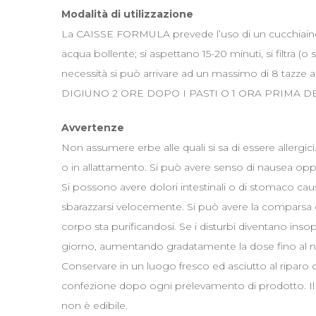
Modalità di utilizzazione
La CAISSE FORMULA prevede l’uso di un cucchiaino di
acqua bollente; si aspettano 15-20 minuti, si filtra (o
necessità si può arrivare ad un massimo di 8 tazze 
DIGIUNO 2 ORE DOPO I PASTI O 1 ORA PRIMA DEI
Avvertenze
Non assumere erbe alle quali si sa di essere allergi
o in allattamento. Si può avere senso di nausea oppu
Si possono avere dolori intestinali o di stomaco causa
sbarazzarsi velocemente. Si può avere la comparsa di 
corpo sta purificandosi. Se i disturbi diventano inso
giorno, aumentando gradatamente la dose fino al 
Conservare in un luogo fresco ed asciutto al riparo 
confezione dopo ogni prelevamento di prodotto. Il re
non è edibile.