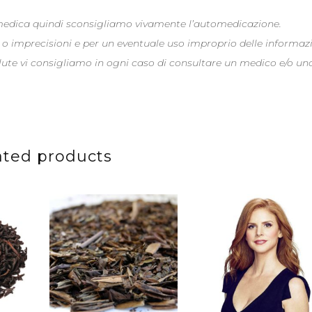
 medica quindi sconsigliamo vivamente l’automedicazione.
 o imprecisioni e per un eventuale uso improprio delle informaz
alute vi consigliamo in ogni caso di consultare un medico e/o un
ated products