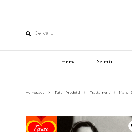
Ricerca
per:
Home
Sconti
Homepage
Tutti i Prodotti
Trattamenti
Mal di