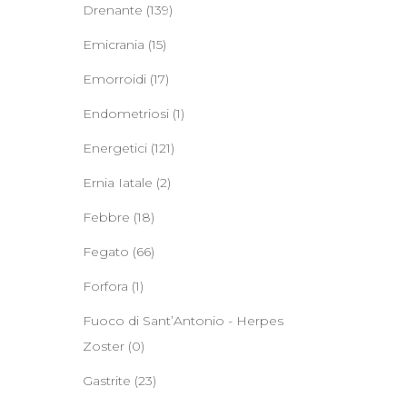
Drenante
(139)
Emicrania
(15)
Emorroidi
(17)
Endometriosi
(1)
Energetici
(121)
Ernia Iatale
(2)
Febbre
(18)
Fegato
(66)
Forfora
(1)
Fuoco di Sant’Antonio - Herpes
Zoster
(0)
Gastrite
(23)