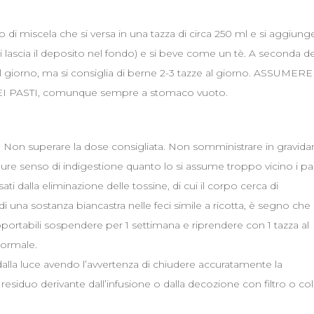
 miscela che si versa in una tazza di circa 250 ml e si aggiung
 si lascia il deposito nel fondo) e si beve come un tè. A seconda de
al giorno, ma si consiglia di berne 2-3 tazze al giorno. ASSUMERE
 PASTI, comunque sempre a stomaco vuoto.
ci. Non superare la dose consigliata. Non somministrare in gravida
re senso di indigestione quanto lo si assume troppo vicino i pas
ti dalla eliminazione delle tossine, di cui il corpo cerca di
una sostanza biancastra nelle feci simile a ricotta, è segno che i
pportabili sospendere per 1 settimana e riprendere con 1 tazza al
normale.
dalla luce avendo l’avvertenza di chiudere accuratamente la
siduo derivante dall’infusione o dalla decozione con filtro o co