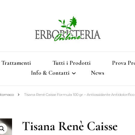
Vendita di Botaniche, Erbe e Spezie Officinal
Erbori
Aromatizzati, Supe
Trattamenti
Tutti i Prodotti
Prova Pr
Info & Contatti
News
Shop 
 Stomaco
Tisana Renè Caisse Formula 100 gr – Antiossidante Antidolorific
Termini e Condizioni
Pagamenti e Spedizioni
Tisana Renè Caisse
Privacy e Cookies