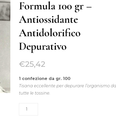
Tis
Formula 100 gr –
Acquisti all’ingrosso
Antiossidante
Tisane Personalizzate
Antidolorifico
Richiedi Informazioni
Depurativo
€
25,42
1 confezione da gr. 100
Tisana eccellente per depurare l’organismo d
tutte le tossine.
Tisana
Renè