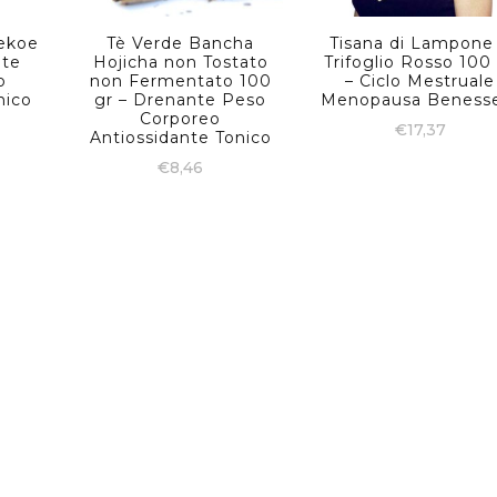
ekoe
Tè Verde Bancha
Tisana di Lampone
nte
Hojicha non Tostato
Trifoglio Rosso 100
o
non Fermentato 100
– Ciclo Mestruale
nico
gr – Drenante Peso
Menopausa Beness
Corporeo
€
17,37
Antiossidante Tonico
€
8,46