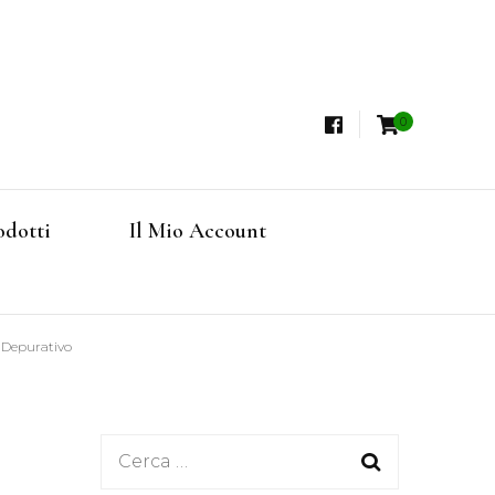
0
i, Tisane Terapeutiche Esclusive, Tè Pregiati
steria
rfruits, Superfoods
odotti
Il Mio Account
Online
o Depurativo
Ricerca
per: