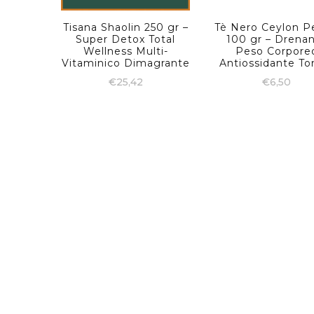
Tisana Shaolin 250 gr –
Tè Nero Ceylon P
Super Detox Total
100 gr – Drena
Wellness Multi-
Peso Corpore
Vitaminico Dimagrante
Antiossidante To
€
25,42
€
6,50