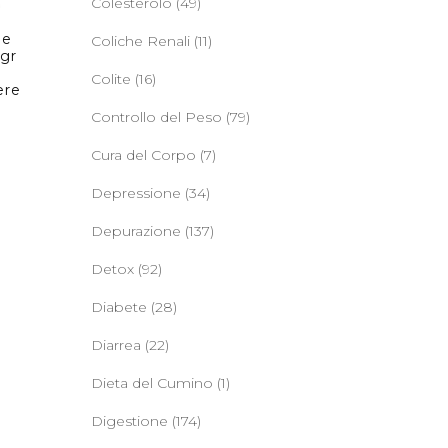
Colesterolo
(49)
 e
Coliche Renali
(11)
 gr
Colite
(16)
ere
Controllo del Peso
(79)
Cura del Corpo
(7)
Depressione
(34)
Depurazione
(137)
Detox
(92)
Diabete
(28)
Diarrea
(22)
Dieta del Cumino
(1)
Digestione
(174)