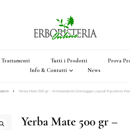
Vendita di Botaniche, Erbe e Spezie Officinal
Erbori
Aromatizzati, Supe
Trattamenti
Tutti i Prodotti
Prova Pr
Info & Contatti
News
Shop 
idanti
Yerba Mate 500 gr – Antiossidante Drenaggio Liquidi Equilibrio Pe
Termini e Condizioni
Pagamenti e Spedizioni
Yerba Mate 500 gr –
Privacy e Cookies