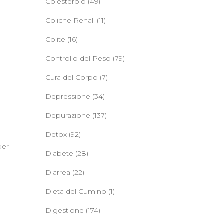
Colesterolo
(49)
Coliche Renali
(11)
Colite
(16)
Controllo del Peso
(79)
Cura del Corpo
(7)
Depressione
(34)
Depurazione
(137)
Detox
(92)
per
Diabete
(28)
Diarrea
(22)
Dieta del Cumino
(1)
Digestione
(174)