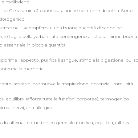
io e molibdeno.
tamina C e vitamina J conosciuta anche col nome di colina. Sono
 clorogenico.
uercetina, il kaempferol e una buona quantità di saponine.
i, le foglie della yerba mate contengono anche tannini in buona
o essenziale in piccola quantità.
sopprime l’appetito, purifica il sangue, stimola la digestione, pulis
i, potenzia la memoria.
ermente lassativo, promuove la traspirazione, potenzia l’immunità.
ica, equilibra, rafforza tutte le funzioni corporee), termogenico
lma i nervi), anti-allergico
di caffeina), come tonico generale (tonifica, equilibra, rafforza