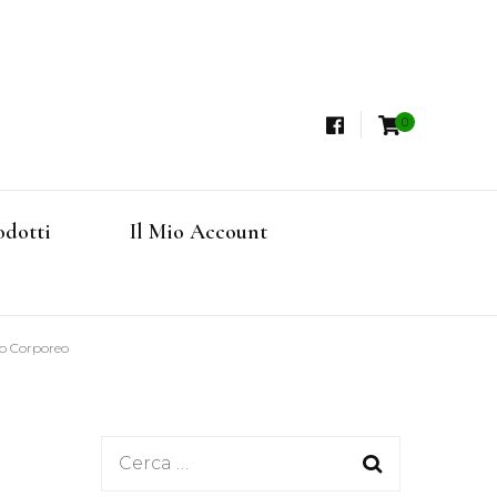
0
i, Tisane Terapeutiche Esclusive, Tè Pregiati
steria
rfruits, Superfoods
odotti
Il Mio Account
Online
so Corporeo
Ricerca
per: