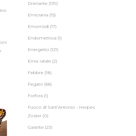
Drenante
(139)
lino
Emicrania
(15)
Emorroidi
(17)
Endometriosi
(1)
ioni
Energetici
(121)
o
Ernia Iatale
(2)
Febbre
(18)
Fegato
(66)
Forfora
(1)
Fuoco di Sant’Antonio - Herpes
Zoster
(0)
Gastrite
(23)