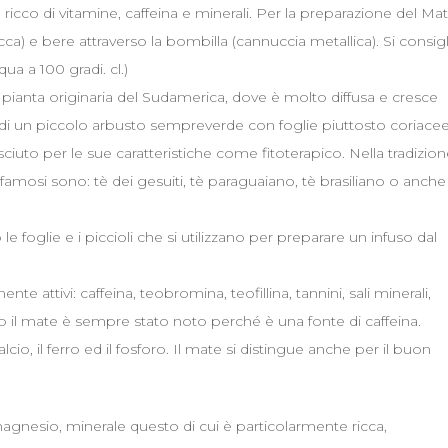
ricco di vitamine, caffeina e minerali. Per la preparazione del Ma
ca) e bere attraverso la bombilla (cannuccia metallica). Si consigli
ua a 100 gradi. cl.)
ianta originaria del Sudamerica, dove è molto diffusa e cresce
a di un piccolo arbusto sempreverde con foglie piuttosto coriacee
iuto per le sue caratteristiche come fitoterapico. Nella tradizio
 famosi sono: tè dei gesuiti, tè paraguaiano, tè brasiliano o anche
 le foglie e i piccioli che si utilizzano per preparare un infuso dal
ente attivi: caffeina, teobromina, teofillina, tannini, sali minerali,
tto il mate è sempre stato noto perché è una fonte di caffeina.
calcio, il ferro ed il fosforo. Il mate si distingue anche per il buon
agnesio, minerale questo di cui è particolarmente ricca,