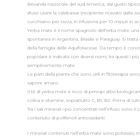
Bevanda nazionale del sud America, dal gusto tipico 
sfuso usare la calebasse (recipiente ricavato dalla zuc
cucchiaino per tazza, in infusione per 10 minuti in acq
Yerba mate è il nome spagnolo dell’erba mate: una p
spontanea in Argentina, Brasile e Paraguay. Si tratt
della famiglia delle Aquifoliaceae. Da tempo è conosc
popolare è indicata con diversi nomi, tra questi i più
semplicemente mate.
Le parti della pianta che sono utili in fitoterapia sono
sapore amaro.
Il tè di yerba mate è ricco di principi attivi biologicam
colina e vitamine, soprattutto C, B1, B2. Prima di tu
Tra i sali minerali i più concentrati nell’infuso sono il 
contenuto di polifenoli antiossidanti.
I minerali contenuti nell’erba mate sono potassio, m