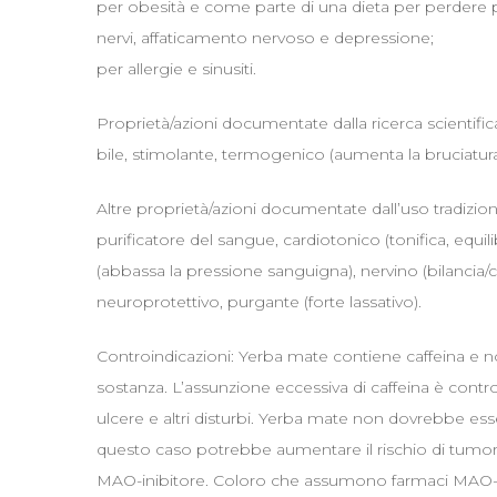
per obesità e come parte di una dieta per perdere pe
nervi, affaticamento nervoso e depressione;
per allergie e sinusiti.
Proprietà/azioni documentate dalla ricerca scientifi
bile, stimolante, termogenico (aumenta la bruciatura 
Altre proprietà/azioni documentate dall’uso tradiziona
purificatore del sangue, cardiotonico (tonifica, equil
(abbassa la pressione sanguigna), nervino (bilancia/ca
neuroprotettivo, purgante (forte lassativo).
Controindicazioni: Yerba mate contiene caffeina e n
sostanza. L’assunzione eccessiva di caffeina è controi
ulcere e altri disturbi. Yerba mate non dovrebbe es
questo caso potrebbe aumentare il rischio di tumori
MAO-inibitore. Coloro che assumono farmaci MAO-i