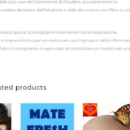
dalla luce avendo l’avvertenza di chiudere accuratamente la
siduo derivante dall’infusione o dalla decozione con filtro o co
 medica quindi sconsigliamo vivamente l’automedicazione.
 o imprecisioni e per un eventuale uso improprio delle informaz
alute vi consigliamo in ogni caso di consultare un medico e/o un
ated products