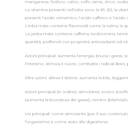
manganese, fosforo, calcio, zolfo, rame, zinco, sod
Le vitamine presenti nell’erba sono la B1, B2, la vi
presenti l’acido cinnamico, l’acido caffeico e l’acido
L’erba mate contiene flavonoidi come la rutina, la q
La yerba mate contiene caffeina, teobromina, tannin
quantità, polifenoli con proprietà antiossidanti ed oli
Azioni principali: aumenta l’energia, brucia i grassi, 
l’intestino, stimola il cuore, combatte i radicali liber
Altre azioni: allevia il dolore, aumenta la bile, legg
Azioni principali (in ordine): stimolante, tonico (tonif
(aumenta la bruciatura dei grassi), nervino (bilancia/ca
Usi principali: come stimolante (per il suo contenuto 
l’organismo) e come aiuto alla digestione;