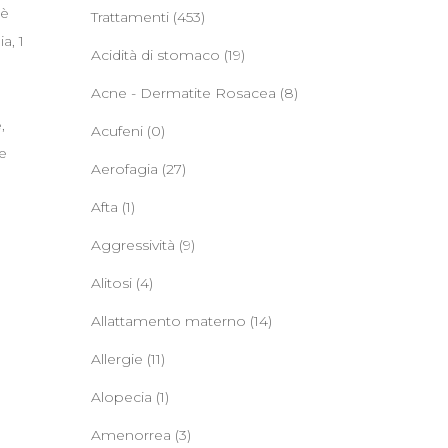
tè
Trattamenti
(453)
a, 1
Acidità di stomaco
(19)
Acne - Dermatite Rosacea
(8)
,
Acufeni
(0)
ne
Aerofagia
(27)
Afta
(1)
Aggressività
(9)
Alitosi
(4)
Allattamento materno
(14)
Allergie
(11)
Alopecia
(1)
Amenorrea
(3)