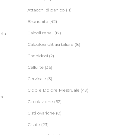
Attacchi di panico
(11)
Bronchite
(42)
Calcoli renali
(17)
lla
Calcolosi olitiasi biliare
(8)
Candidosi
(2)
Cellulite
(36)
Cervicale
(3)
Ciclo e Dolore Mestruale
(49)
ta
Circolazione
(62)
Cisti ovariche
(0)
Cistite
(23)