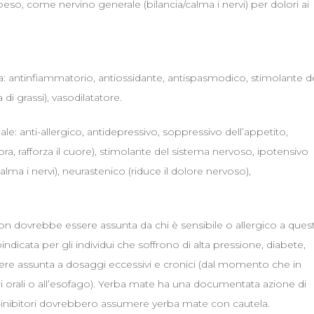
so, come nervino generale (bilancia/calma i nervi) per dolori ai
ca: antinfiammatorio, antiossidante, antispasmodico, stimolante de
di grassi), vasodilatatore.
le: anti-allergico, antidepressivo, soppressivo dell’appetito,
ibra, rafforza il cuore), stimolante del sistema nervoso, ipotensivo
lma i nervi), neurastenico (riduce il dolore nervoso),
on dovrebbe essere assunta da chi è sensibile o allergico a ques
ndicata per gli individui che soffrono di alta pressione, diabete,
sere assunta a dosaggi eccessivi e cronici (dal momento che in
 orali o all’esofago). Yerba mate ha una documentata azione di
nibitori dovrebbero assumere yerba mate con cautela.