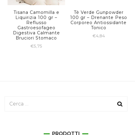
Tisana Camomilla e
Tè Verde Gunpowder
Liquirizia 100 gr –
100 gr – Drenante Peso
Reflusso
Corporeo Antiossidante
Gastroesofageo
Tonico
Digestiva Calmante
€
4,84
Bruciori Stomaco
€
5,75
Ricerca
per:
PRODOTTI