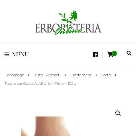
Vendita di Botaniche, Erbe e Spezie Officinali, Tisane Terapeutiche Esclusive,
Tè Pregiati Aromatizzati, Superfruits, Superfoods
Erboristeria Shop
MENU
0
Online Tisane
Homepage
Tutti i Prodotti
Trattamenti
Gotta
Tisana per Gotta Acidi Urici – Rim. 4 100 gr