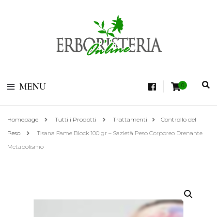
Vendita di Botaniche, Erbe e Spezie Officinali, Tisane Terapeutiche Esclusive,
Tè Pregiati Aromatizzati, Superfruits, Superfoods
Erboristeria Shop
MENU
0
Online Tisane
Homepage
Tutti i Prodotti
Trattamenti
Controllo del
Peso
Tisana Fame Block 100 gr – Sazietà Peso Corporeo Drenante
Metabolismo