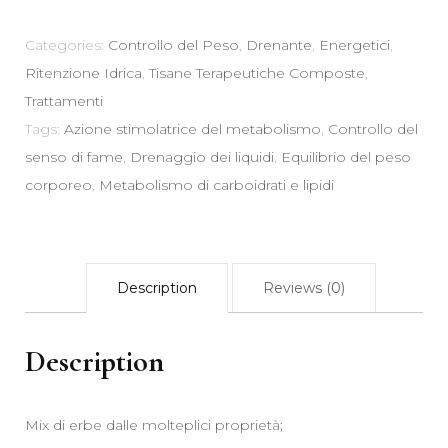
-
Sazietà
Categories:
Controllo del Peso
,
Drenante
,
Energetici
,
Peso
Ritenzione Idrica
,
Tisane Terapeutiche Composte
,
Corporeo
Trattamenti
Drenante
Tags:
Azione stimolatrice del metabolismo
,
Controllo del
Metabolismo
senso di fame
,
Drenaggio dei liquidi
,
Equilibrio del peso
quantity
corporeo
,
Metabolismo di carboidrati e lipidi
Description
Reviews (0)
Description
Mix di erbe dalle molteplici proprietà;