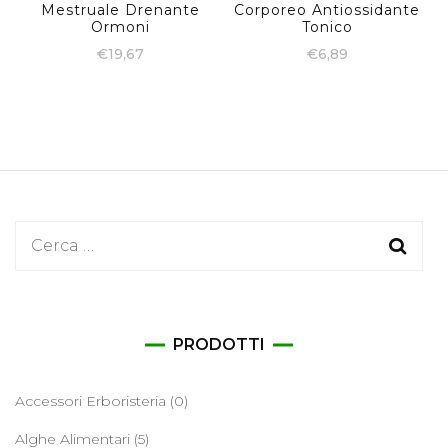
Mestruale Drenante
Corporeo Antiossidante
Ormoni
Tonico
€
19,67
€
6,89
Ricerca
per:
PRODOTTI
Accessori Erboristeria
(0)
Alghe Alimentari
(5)