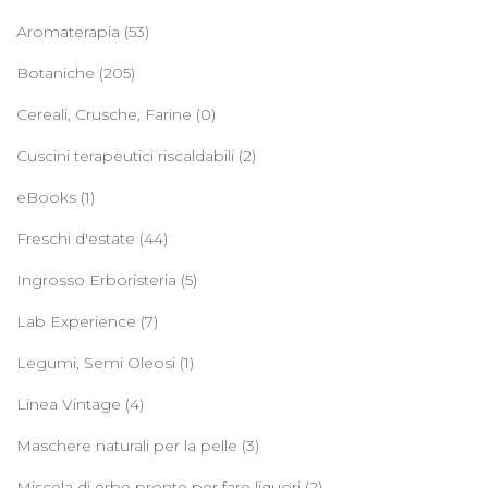
Aromaterapia
(53)
Botaniche
(205)
Cereali, Crusche, Farine
(0)
Cuscini terapeutici riscaldabili
(2)
eBooks
(1)
Freschi d'estate
(44)
Ingrosso Erboristeria
(5)
Lab Experience
(7)
Legumi, Semi Oleosi
(1)
Linea Vintage
(4)
Maschere naturali per la pelle
(3)
Miscela di erbe pronte per fare liquori
(2)