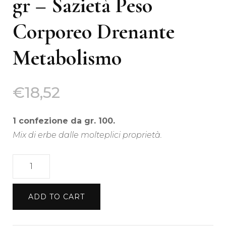
gr – Sazietà Peso
Corporeo Drenante
Metabolismo
€
18,52
1 confezione da gr. 100.
Mix di erbe dalle molteplici proprietà.
Tisana
Fame
Block
ADD TO CART
100
gr