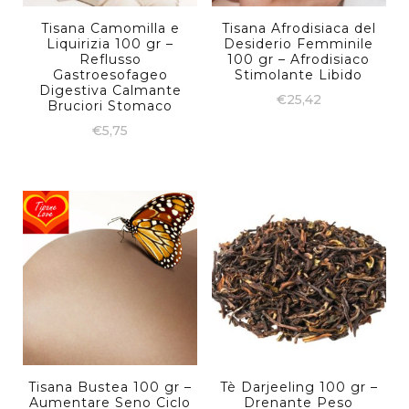
Tisana Camomilla e
Tisana Afrodisiaca del
Liquirizia 100 gr –
Desiderio Femminile
Reflusso
100 gr – Afrodisiaco
Gastroesofageo
Stimolante Libido
Digestiva Calmante
€
25,42
Bruciori Stomaco
€
5,75
Tisana Bustea 100 gr –
Tè Darjeeling 100 gr –
Aumentare Seno Ciclo
Drenante Peso