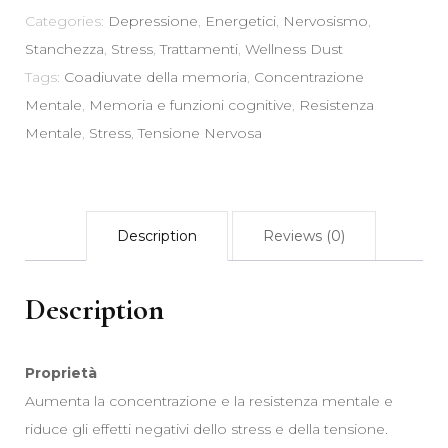
Memoria
Categories:
Depressione
,
Energetici
,
Nervosismo
,
Stress
Stanchezza
,
Stress
,
Trattamenti
,
Wellness Dust
Umore
Tags:
Coadiuvate della memoria
,
Concentrazione
Mentale
Mentale
,
Memoria e funzioni cognitive
,
Resistenza
quantity
Mentale
,
Stress
,
Tensione Nervosa
Description
Reviews (0)
Description
Proprietà
Aumenta la concentrazione e la resistenza mentale e
riduce gli effetti negativi dello stress e della tensione.