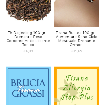
Tè Darjeeling 100 gr –
Tisana Bustea 100 gr –
Drenante Peso
Aumentare Seno Ciclo
Corporeo Antiossidante
Mestruale Drenante
Tonico
Ormoni
€
6,89
€
19,67