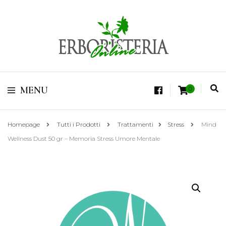
Vendita di Botaniche, Erbe e Spezie Officinali, Tisane Terapeutiche Esclusive,
Tè Pregiati Aromatizzati, Superfruits, Superfoods
Erboristeria Shop
MENU
0
Online Tisane
Homepage
Tutti i Prodotti
Trattamenti
Stress
Mind
Wellness Dust 50 gr – Memoria Stress Umore Mentale