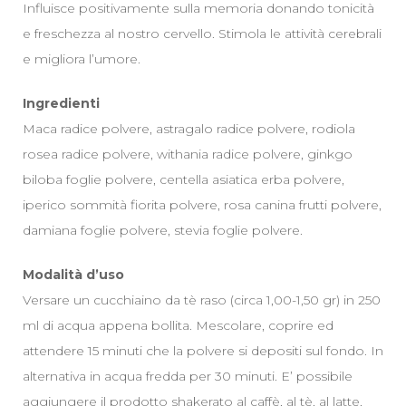
Influisce positivamente sulla memoria donando tonicità
e freschezza al nostro cervello. Stimola le attività cerebrali
e migliora l’umore.
Ingredienti
Maca radice polvere, astragalo radice polvere, rodiola
rosea radice polvere, withania radice polvere, ginkgo
biloba foglie polvere, centella asiatica erba polvere,
iperico sommità fiorita polvere, rosa canina frutti polvere,
damiana foglie polvere, stevia foglie polvere.
Modalità d’uso
Versare un cucchiaino da tè raso (circa 1,00-1,50 gr) in 250
ml di acqua appena bollita. Mescolare, coprire ed
attendere 15 minuti che la polvere si depositi sul fondo. In
alternativa in acqua fredda per 30 minuti. E’ possibile
aggiungere il prodotto shakerato al caffè, al tè, al latte,