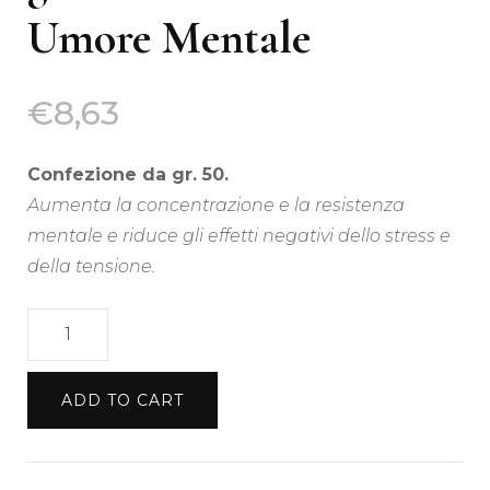
Umore Mentale
€
8,63
Confezione da gr. 50.
Aumenta la concentrazione e la resistenza
mentale e riduce gli effetti negativi dello stress e
della tensione.
Mind
Wellness
Dust
ADD TO CART
50
gr
-