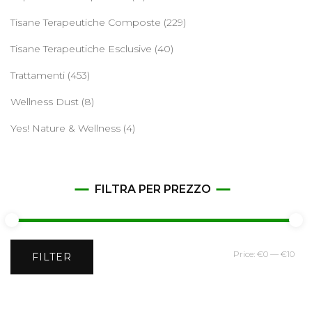
Tisane Terapeutiche Composte
(229)
Tisane Terapeutiche Esclusive
(40)
Trattamenti
(453)
Wellness Dust
(8)
Yes! Nature & Wellness
(4)
FILTRA PER PREZZO
Min
Ma
Price:
€0
—
€10
FILTER
pri
pri