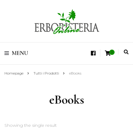
Vendita di Botaniche, Erbe e Spezie Officinali, Tisane Terapeutiche Esclusive,
Tè Pregiati Aromatizzati, Superfruits, Superfoods
Erboristeria Shop
MENU
0
Online Tisane
Homepage
Tutti i Prodotti
eBooks
eBooks
Showing the single result