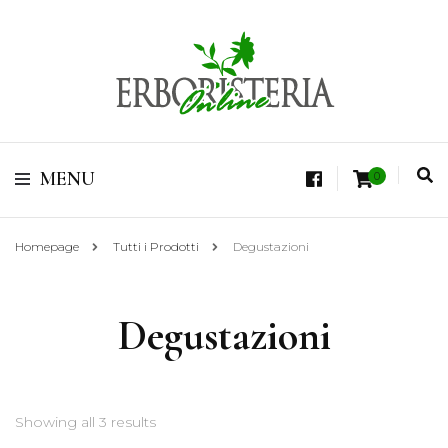
Vendita di Botaniche, Erbe e Spezie Officinali, Tisane Terapeutiche Esclusive,
Tè Pregiati Aromatizzati, Superfruits, Superfoods
Erboristeria Shop
MENU
0
Online Tisane
Homepage
Tutti i Prodotti
Degustazioni
Degustazioni
Showing all 3 results