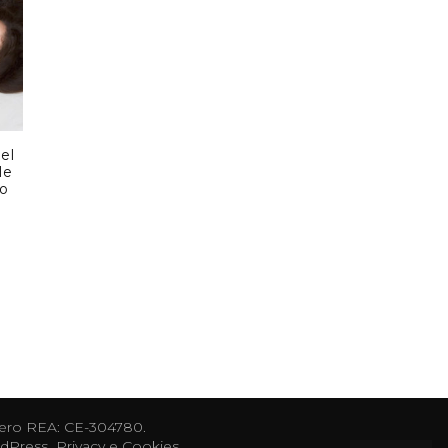
el
le
co
o
 Numero REA: CE-304780.
dPress
.
Privacy e Cookies