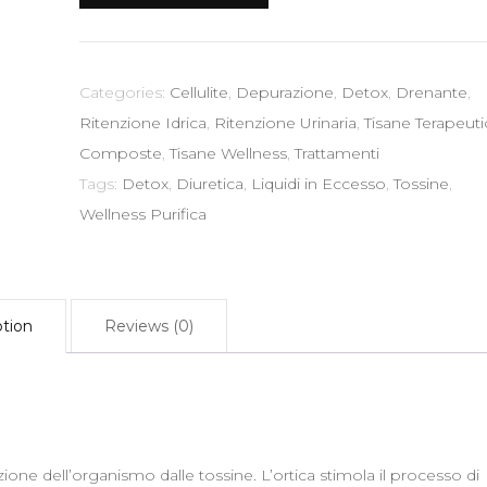
gr
-
Detox
Categories:
Cellulite
,
Depurazione
,
Detox
,
Drenante
,
Tossine
Ritenzione Idrica
,
Ritenzione Urinaria
,
Tisane Terapeut
Diuretica
Composte
,
Tisane Wellness
,
Trattamenti
Liquidi
Tags:
Detox
,
Diuretica
,
Liquidi in Eccesso
,
Tossine
,
in
Wellness Purifica
Eccesso
quantity
ption
Reviews (0)
ione dell’organismo dalle tossine. L’ortica stimola il processo di