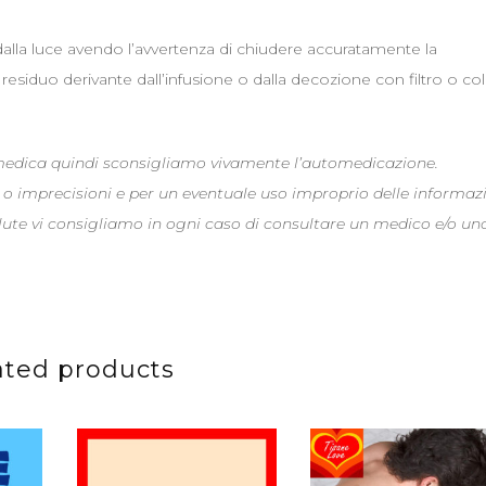
dalla luce avendo l’avvertenza di chiudere accuratamente la
siduo derivante dall’infusione o dalla decozione con filtro o co
 medica quindi sconsigliamo vivamente l’automedicazione.
 o imprecisioni e per un eventuale uso improprio delle informaz
alute vi consigliamo in ogni caso di consultare un medico e/o un
ated products