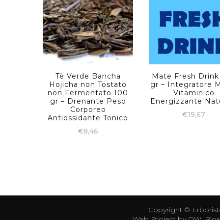
Tè Verde Bancha
Mate Fresh Drink
Hojicha non Tostato
gr – Integratore M
non Fermentato 100
Vitaminico
gr – Drenante Peso
Energizzante Nat
Corporeo
€
19,67
Antiossidante Tonico
€
8,46
Copyright ©
Erborist
Web Project by
OW
.
Blos