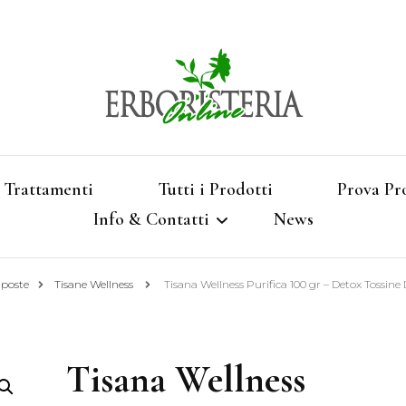
Vendita di Botaniche, Erbe e Spezie Officinal
Erbori
Aromatizzati, Supe
Trattamenti
Tutti i Prodotti
Prova Pr
Info & Contatti
News
Shop 
mposte
Tisane Wellness
Tisana Wellness Purifica 100 gr – Detox Tossine 
Termini e Condizioni
Pagamenti e Spedizioni
Tisana Wellness
Privacy e Cookies