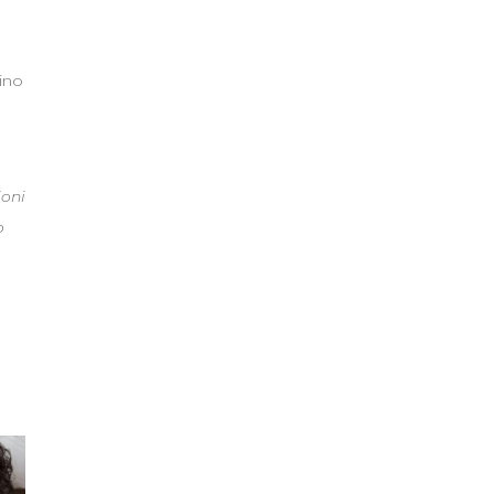
lino
ioni
o