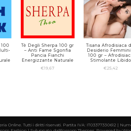
 100
Tè Degli Sherpa 100 gr
Tisana Afrodisiaca d
ulti-
– Anti Fame Sgonfia
Desiderio Femmini
Pancia Fianchi
100 gr – Afrodisia
urale
Energizzante Naturale
Stimolante Libid
€
19,67
€
25,42
eria Online
. Tutti i diritti riservati. Partita IVA: IT03377330612 |
som Fashion | Sviluppato da
Blossom Themes
. Powered by
Wor