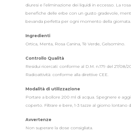
diuresi e l’eliminazione dei liquidi in eccesso. La ro
benefiche delle erbe con un gusto gradevole, mentr
bevanda perfetta per ogni momento della giornata.
Ingredienti
Ortica, Menta, Rosa Canina, Tè Verde, Gelsomino.
Controllo Qualità
Residui ricercati: conforme al D.M. n.179 del 27/08/20
Radioattività: conforme alla direttive CEE.
Modalità di utilizzazione
Portare a bollore 200 ml di acqua. Spegnere e aggiu
coperto. Filtrare e bere, 1-3 tazze al giorno lontano d
Avvertenze
Non superare la dose consigliata.