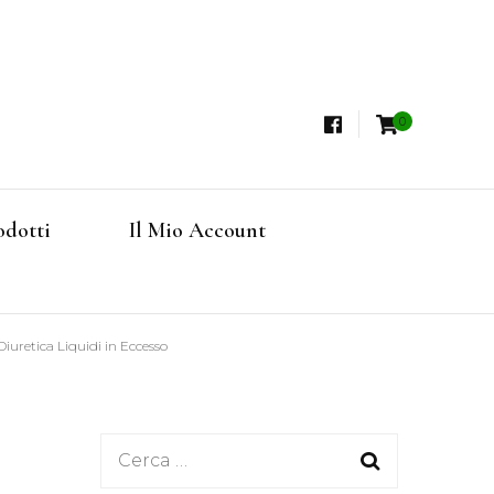
0
i, Tisane Terapeutiche Esclusive, Tè Pregiati
steria
rfruits, Superfoods
odotti
Il Mio Account
Online
Diuretica Liquidi in Eccesso
Ricerca
per: