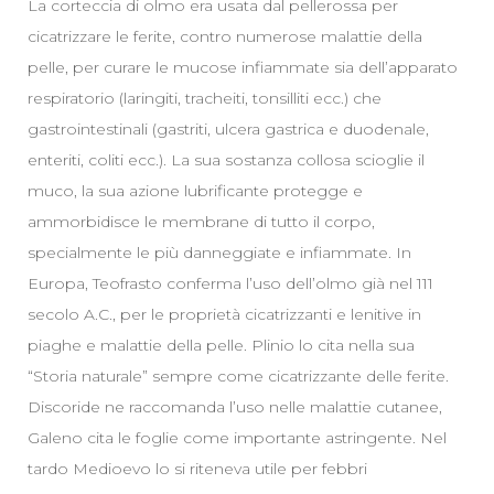
La corteccia di olmo era usata dal pellerossa per
cicatrizzare le ferite, contro numerose malattie della
pelle, per curare le mucose infiammate sia dell’apparato
respiratorio (laringiti, tracheiti, tonsilliti ecc.) che
gastrointestinali (gastriti, ulcera gastrica e duodenale,
enteriti, coliti ecc.). La sua sostanza collosa scioglie il
muco, la sua azione lubrificante protegge e
ammorbidisce le membrane di tutto il corpo,
specialmente le più danneggiate e infiammate. In
Europa, Teofrasto conferma l’uso dell’olmo già nel 111
secolo A.C., per le proprietà cicatrizzanti e lenitive in
piaghe e malattie della pelle. Plinio lo cita nella sua
“Storia naturale” sempre come cicatrizzante delle ferite.
Discoride ne raccomanda l’uso nelle malattie cutanee,
Galeno cita le foglie come importante astringente. Nel
tardo Medioevo lo si riteneva utile per febbri