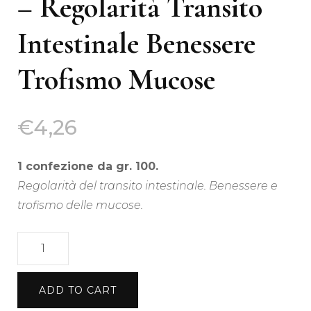
– Regolarità Transito
Intestinale Benessere
Trofismo Mucose
€
4,26
1 confezione da gr. 100.
Regolarità del transito intestinale. Benessere e
trofismo delle mucose.
Tisana
di
Olmo
ADD TO CART
100