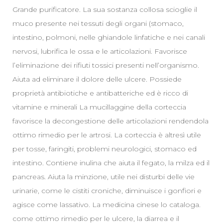
Grande purificatore. La sua sostanza collosa scioglie il
muco presente nei tessuti degli organi (stomaco,
intestino, polmoni, nelle ghiandole linfatiche e nei canali
nervosi, lubrifica le ossa e le articolazioni. Favorisce
l’eliminazione dei rifiuti tossici presenti nell’organismo.
Aiuta ad eliminare il dolore delle ulcere. Possiede
proprietà antibiotiche e antibatteriche ed è ricco di
vitamine e minerali La mucillaggine della corteccia
favorisce la decongestione delle articolazioni rendendola
ottimo rimedio per le artrosi. La corteccia è altresì utile
per tosse, faringiti, problemi neurologici, stomaco ed
intestino. Contiene inulina che aiuta il fegato, la milza ed il
pancreas. Aiuta la minzione, utile nei disturbi delle vie
urinarie, come le cistiti croniche, diminuisce i gonfiori e
agisce come lassativo. La medicina cinese lo cataloga.
come ottimo rimedio per le ulcere, la diarrea e il