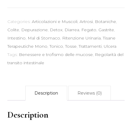
gr
-
Regolarità
Categories:
Articolazioni e Muscoli
,
Artrosi
,
Botaniche
,
Transito
Colite
,
Depurazione
,
Detox
,
Diarrea
,
Fegato
,
Gastrite
,
Intestinale
Intestino
,
Mal di Stomaco
,
Ritenzione Urinaria
,
Tisane
Benessere
Terapeutiche Mono
,
Tonico
,
Tosse
,
Trattamenti
,
Ulcera
Trofismo
Tags:
Benessere e trofismo delle mucose
,
Regolarità del
Mucose
transito intestinale
quantity
Description
Reviews (0)
Description