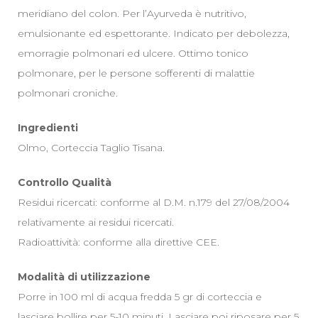
meridiano del colon. Per l’Ayurveda è nutritivo,
emulsionante ed espettorante. Indicato per debolezza,
emorragie polmonari ed ulcere. Ottimo tonico
polmonare, per le persone sofferenti di malattie
polmonari croniche.
Ingredienti
Olmo, Corteccia Taglio Tisana.
Controllo Qualità
Residui ricercati: conforme al D.M. n.179 del 27/08/2004
relativamente ai residui ricercati.
Radioattività: conforme alla direttive CEE.
Modalità di utilizzazione
Porre in 100 ml di acqua fredda 5 gr di corteccia e
lasciare bollire per 5-10 minuti. Lasciare poi riposare per 5