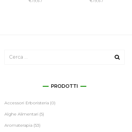
€
19,67
€
19,67
Ricerca
per:
PRODOTTI
Accessori Erboristeria
(0)
Alghe Alimentari
(5)
Aromaterapia
(53)