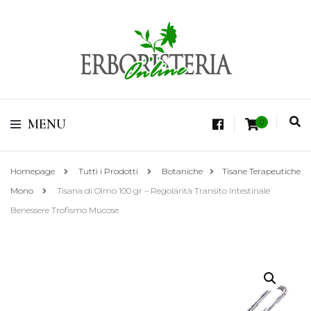
Vendita di Botaniche, Erbe e Spezie Officinali, Tisane Terapeutiche Esclusive,
Tè Pregiati Aromatizzati, Superfruits, Superfoods
Erboristeria Shop
MENU
0
Online Tisane
Homepage
Tutti i Prodotti
Botaniche
Tisane Terapeutiche
Mono
Tisana di Olmo 100 gr – Regolarità Transito Intestinale
Benessere Trofismo Mucose