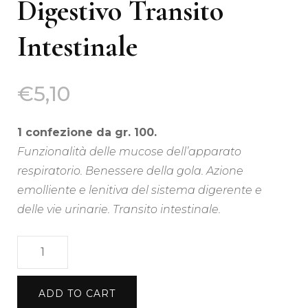
Digestivo Transito
Intestinale
€
5,10
1 confezione da gr. 100.
Funzionalità delle mucose dell’apparato
respiratorio. Benessere della gola. Azione
emolliente e lenitiva del sistema digerente e
delle vie urinarie. Transito intestinale.
Tisana
di
Altea
ADD TO CART
100