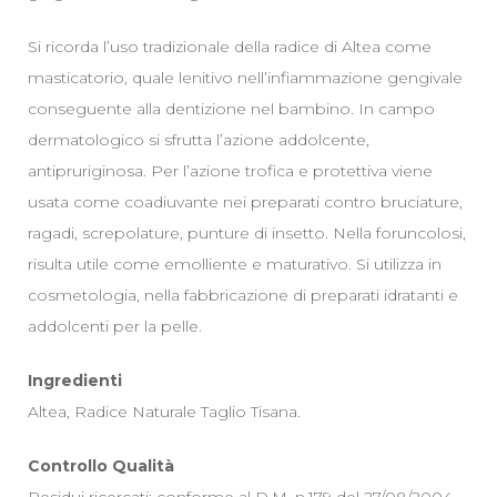
Si ricorda l’uso tradizionale della radice di Altea come
masticatorio, quale lenitivo nell’infiammazione gengivale
conseguente alla dentizione nel bambino. In campo
dermatologico si sfrutta l’azione addolcente,
antipruriginosa. Per l’azione trofica e protettiva viene
usata come coadiuvante nei preparati contro bruciature,
ragadi, screpolature, punture di insetto. Nella foruncolosi,
risulta utile come emolliente e maturativo. Si utilizza in
cosmetologia, nella fabbricazione di preparati idratanti e
addolcenti per la pelle.
Ingredienti
Altea, Radice Naturale Taglio Tisana.
Controllo Qualità
Residui ricercati: conforme al D.M. n.179 del 27/08/2004