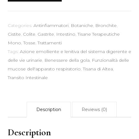
gr
-
Apparato
Categories:
Antinfiammatori
,
Botaniche
,
Bronchite
,
Respiratorio
Cistite
,
Colite
,
Gastrite
,
Intestino
,
Tisane Terapeutiche
Gola
Mono
,
Tosse
,
Trattamenti
Emolliente
Tags:
Azione emolliente e lenitiva del sistema digerente e
Digestivo
delle vie urinarie
,
Benessere della gola
,
Funzionalità delle
Transito
mucose dell'apparato respiratorio
,
Tisana di Altea
,
Intestinale
Transito Intestinale
quantity
Description
Reviews (0)
Description