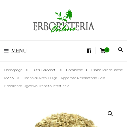
Vendita di Botaniche, Erbe e Spezie Officinali, Tisane Terapeutiche Esclusive,
Tè Pregiati Aromatizzati, Superfruits, Superfoods
Erboristeria Shop
MENU
0
Online Tisane
Homepage
Tutti i Prodotti
Botaniche
Tisane Terapeutiche
Mono
Tisana di Altea 100 gr – Apparato Respiratorio Gola
Emolliente Digestivo Transito Intestinale