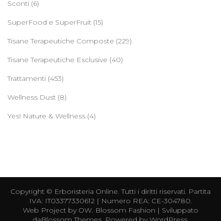
Sconti
(6)
SuperFood e SuperFruit
(15)
Tisane Terapeutiche Composte
(229)
Tisane Terapeutiche Esclusive
(40)
Trattamenti
(453)
Wellness Dust
(8)
Yes! Nature & Wellness
(4)
Copyright ©
Erboristeria Online
. Tutti i diritti riservati. Partita
IVA: IT03377330612 | Numero REA: CE-304780.
Web Project by
OW
.
Blossom Fashion | Sviluppato
da
Blossom Themes
. Powered by
WordPress
.