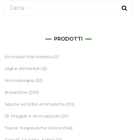
Ricerca
per:
PRODOTTI
Accessori Erboristeria
(0)
Alghe Alimentari
(5)
Aromaterapia
(53)
Botaniche
(205)
Spezie ed Erbe Aromatiche
(30)
Tè Pregiati e Aromatizzati
(29)
Tisane Terapeutiche Mono
(146)
Cereali, Crusche, Farine
(0)