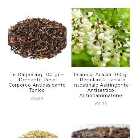
Tè Darjeeling 100 gr –
Tisana di Acacia 100 gr
Drenante Peso
– Regolarità Transito
Corporeo Antiossidante
Intestinale Astringente
Tonico
Antisettico
Antinfiammatorio
€
6,89
€
6,73