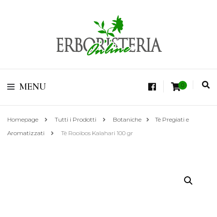
Vendita di Botaniche, Erbe e Spezie Officinali, Tisane Terapeutiche Esclusive,
Tè Pregiati Aromatizzati, Superfruits, Superfoods
Erboristeria Shop
MENU
0
Online Tisane
Homepage
Tutti i Prodotti
Botaniche
Tè Pregiati e
Aromatizzati
Tè Rooibos Kalahari 100 gr