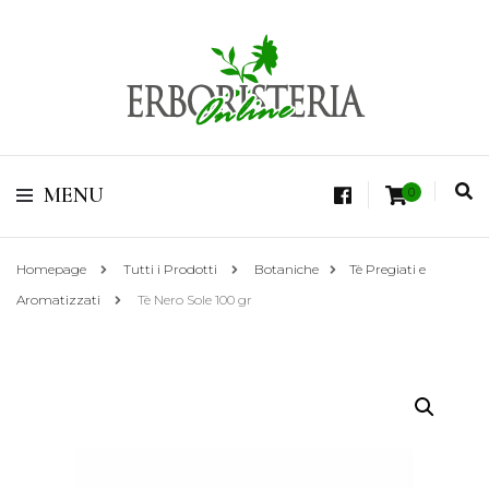
Vendita di Botaniche, Erbe e Spezie Officinali, Tisane Terapeutiche Esclusive,
Tè Pregiati Aromatizzati, Superfruits, Superfoods
Erboristeria Shop
MENU
0
Online Tisane
Homepage
Tutti i Prodotti
Botaniche
Tè Pregiati e
Aromatizzati
Tè Nero Sole 100 gr