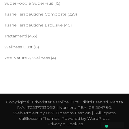
SuperFood e SuperFruit
(15)
Tisane Terapeutiche Composte
(229)
Tisane Terapeutiche Esclusive
(40)
Trattamenti
(453)
Wellness Dust
(8)
Yes! Nature & Wellness
(4)
Copyright ©
Erboristeria Online
. Tutti i diritti riservati. Partita
IVA: IT03377330612 | Numero REA: CE-304780.
Web Project by
OW
.
Blossom Fashion | Sviluppato
da
Blossom Themes
. Powered by
WordPress
.
Privacy e Cookies