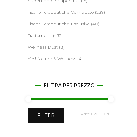
SuperFood e SuperFruit
(15)
Tisane Terapeutiche Composte
(229)
Tisane Terapeutiche Esclusive
(40)
Trattamenti
(453)
Wellness Dust
(8)
Yes! Nature & Wellness
(4)
FILTRA PER PREZZO
Min
Max
Price:
€20
—
€30
FILTER
price
price