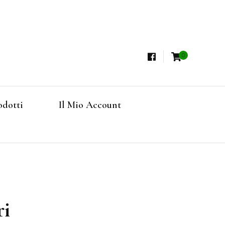
0
i, Tisane Terapeutiche Esclusive, Tè Pregiati
steria
rfruits, Superfoods
odotti
Il Mio Account
Online
ri