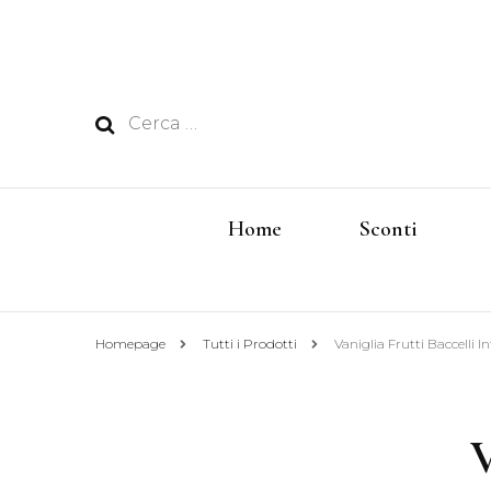
Ricerca
per:
Home
Sconti
Homepage
Tutti i Prodotti
Vaniglia Frutti Baccelli In
V