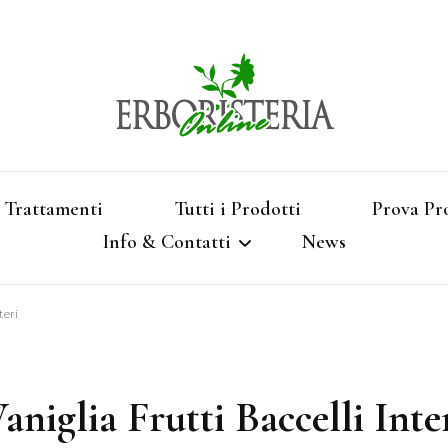
Vendita di Botaniche, Erbe e Spezie Officinal
Erbori
Aromatizzati, Supe
Trattamenti
Tutti i Prodotti
Prova Pr
Info & Contatti
News
Shop 
teri
Termini e Condizioni
Pagamenti e Spedizioni
aniglia Frutti Baccelli Inte
Privacy e Cookies