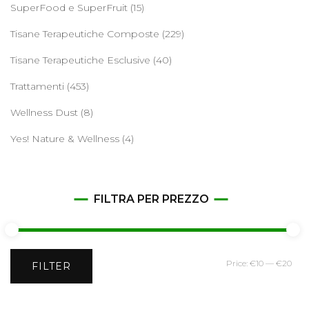
SuperFood e SuperFruit
(15)
Tisane Terapeutiche Composte
(229)
Tisane Terapeutiche Esclusive
(40)
Trattamenti
(453)
Wellness Dust
(8)
Yes! Nature & Wellness
(4)
FILTRA PER PREZZO
Min
Ma
Price:
€10
—
€20
FILTER
pri
pri