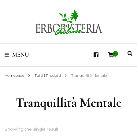
Vendita di Botaniche, Erbe e Spezie Officinali, Tisane Terapeutiche Esclusive,
Tè Pregiati Aromatizzati, Superfruits, Superfoods
Erboristeria Shop
MENU
0
Online Tisane
Homepage
Tutti i Prodotti
Tranquillità Mentale
Tranquillità Mentale
Showing the single result