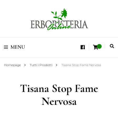
Vendita di Botaniche, Erbe e Spezie Officinali, Tisane Terapeutiche Esclusive,
Tè Pregiati Aromatizzati, Superfruits, Superfoods
Erboristeria Shop
MENU
0
Online Tisane
Homepage
Tutti i Prodotti
Tisana Stop Fame Nervosa
Tisana Stop Fame
Nervosa