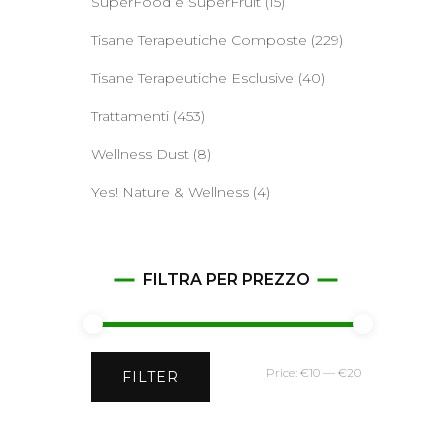
SuperFood e SuperFruit
(15)
Tisane Terapeutiche Composte
(229)
Tisane Terapeutiche Esclusive
(40)
Trattamenti
(453)
Wellness Dust
(8)
Yes! Nature & Wellness
(4)
FILTRA PER PREZZO
Min
Max
Price:
€10
—
€20
FILTER
price
price