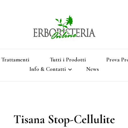
Vendita di Botaniche, Erbe e Spezie Officinal
Erbori
Aromatizzati, Supe
Trattamenti
Tutti i Prodotti
Prova Pr
Info & Contatti
News
Shop 
Termini e Condizioni
Pagamenti e Spedizioni
Tisana Stop-Cellulite
Privacy e Cookies