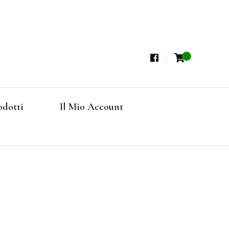
0
i, Tisane Terapeutiche Esclusive, Tè Pregiati
steria
rfruits, Superfoods
odotti
Il Mio Account
Online