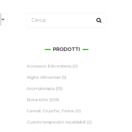
ane
Ricerca
per:
PRODOTTI
Accessori Erboristeria
(0)
Alghe Alimentari
(5)
Aromaterapia
(53)
Botaniche
(205)
Cereali, Crusche, Farine
(0)
Cuscini terapeutici riscaldabili
(2)