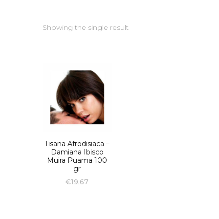
Showing the single result
Tisana Afrodisiaca –
Damiana Ibisco
Muira Puama 100
gr
€
19,67