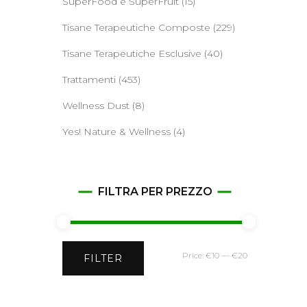
SuperFood e SuperFruit
(15)
Tisane Terapeutiche Composte
(229)
Tisane Terapeutiche Esclusive
(40)
Trattamenti
(453)
Wellness Dust
(8)
Yes! Nature & Wellness
(4)
FILTRA PER PREZZO
Min
Max
Price:
€10
—
€20
FILTER
price
price