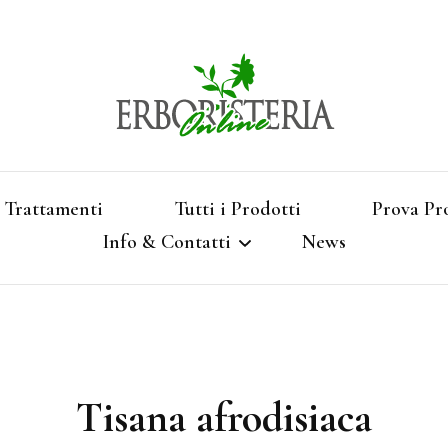
Vendita di Botaniche, Erbe e Spezie Officinal
Erbori
Aromatizzati, Supe
Trattamenti
Tutti i Prodotti
Prova Pr
Info & Contatti
News
Shop 
Termini e Condizioni
Pagamenti e Spedizioni
Tisana afrodisiaca
Privacy e Cookies