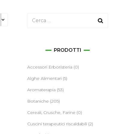
ane
Ricerca
per:
PRODOTTI
Accessori Erboristeria
(0)
Alghe Alimentari
(5)
Aromaterapia
(53)
Botaniche
(205)
Cereali, Crusche, Farine
(0)
Cuscini terapeutici riscaldabili
(2)