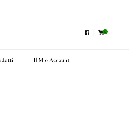
0
i, Tisane Terapeutiche Esclusive, Tè Pregiati
steria
rfruits, Superfoods
odotti
Il Mio Account
Online