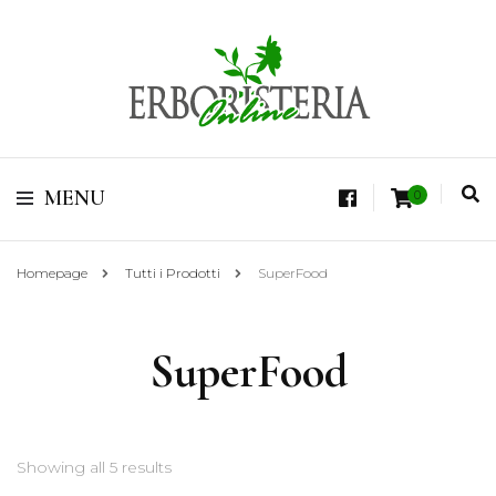
Vendita di Botaniche, Erbe e Spezie Officinali, Tisane Terapeutiche Esclusive,
Tè Pregiati Aromatizzati, Superfruits, Superfoods
Erboristeria Shop
MENU
0
Online Tisane
Homepage
Tutti i Prodotti
SuperFood
SuperFood
Showing all 5 results