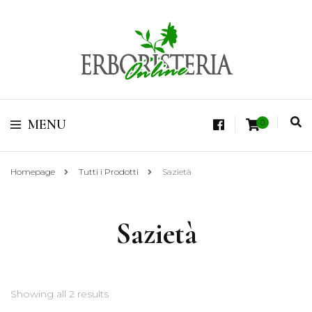
Vendita di Botaniche, Erbe e Spezie Officinali, Tisane Terapeutiche Esclusive,
Tè Pregiati Aromatizzati, Superfruits, Superfoods
Erboristeria Shop
MENU
0
Online Tisane
Homepage
Tutti i Prodotti
Sazietà
Sazietà
Showing all 2 results