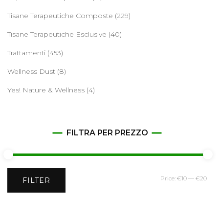
Tisane Terapeutiche Composte
(229)
Tisane Terapeutiche Esclusive
(40)
Trattamenti
(453)
Wellness Dust
(8)
Yes! Nature & Wellness
(4)
FILTRA PER PREZZO
Min
Ma
Price:
€10
—
€20
FILTER
pri
pri