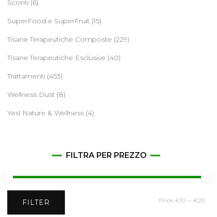
Sconti
(6)
SuperFood e SuperFruit
(15)
Tisane Terapeutiche Composte
(229)
Tisane Terapeutiche Esclusive
(40)
Trattamenti
(453)
Wellness Dust
(8)
Yes! Nature & Wellness
(4)
FILTRA PER PREZZO
Min
Ma
Price:
€10
—
€20
FILTER
pri
pri