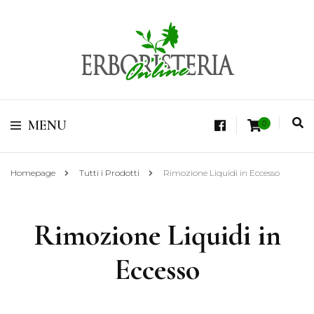
Vendita di Botaniche, Erbe e Spezie Officinali, Tisane Terapeutiche Esclusive,
Tè Pregiati Aromatizzati, Superfruits, Superfoods
Erboristeria Shop
MENU
0
Online Tisane
Homepage
Tutti i Prodotti
Rimozione Liquidi in Eccesso
Rimozione Liquidi in
Eccesso