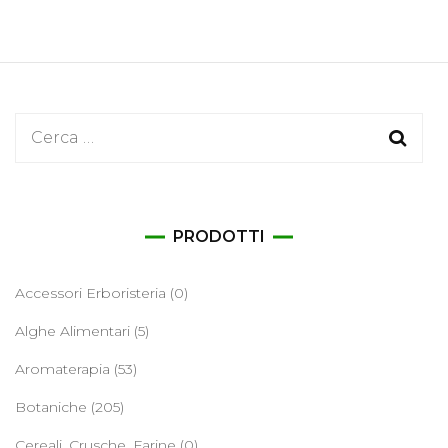
Ricerca
per:
PRODOTTI
Accessori Erboristeria
(0)
Alghe Alimentari
(5)
Aromaterapia
(53)
Botaniche
(205)
Cereali, Crusche, Farine
(0)