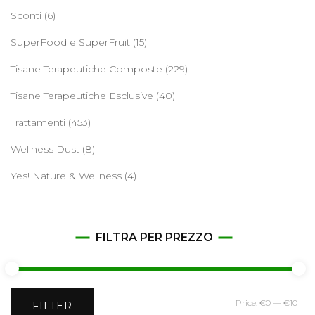
Sconti
(6)
SuperFood e SuperFruit
(15)
Tisane Terapeutiche Composte
(229)
Tisane Terapeutiche Esclusive
(40)
Trattamenti
(453)
Wellness Dust
(8)
Yes! Nature & Wellness
(4)
FILTRA PER PREZZO
Min
Ma
Price:
€0
—
€10
FILTER