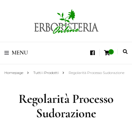
Vendita di Botaniche, Erbe e Spezie Officinali, Tisane Terapeutiche Esclusive,
Tè Pregiati Aromatizzati, Superfruits, Superfoods
Erboristeria Shop
MENU
0
Online Tisane
Homepage
Tutti i Prodotti
Regolarità Processo Sudorazione
Regolarità Processo
Sudorazione