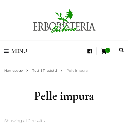
Vendita di Botaniche, Erbe e Spezie Officinali, Tisane Terapeutiche Esclusive,
Tè Pregiati Aromatizzati, Superfruits, Superfoods
Erboristeria Shop
MENU
0
Online Tisane
Homepage
Tutti i Prodotti
Pelle impura
Pelle impura
Showing all 2 results