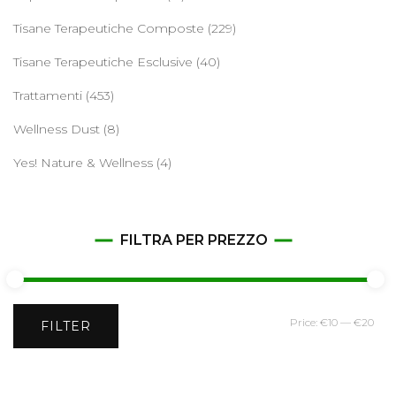
Tisane Terapeutiche Composte
(229)
Tisane Terapeutiche Esclusive
(40)
Trattamenti
(453)
Wellness Dust
(8)
Yes! Nature & Wellness
(4)
FILTRA PER PREZZO
Min
Ma
Price:
€10
—
€20
FILTER
pri
pri