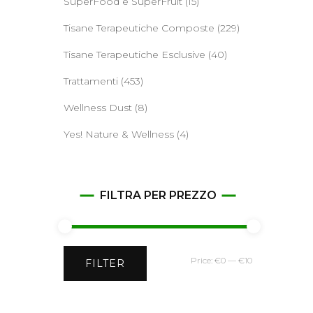
SuperFood e SuperFruit
(15)
Tisane Terapeutiche Composte
(229)
Tisane Terapeutiche Esclusive
(40)
Trattamenti
(453)
Wellness Dust
(8)
Yes! Nature & Wellness
(4)
FILTRA PER PREZZO
Min
Max
Price:
€0
—
€10
FILTER
price
price