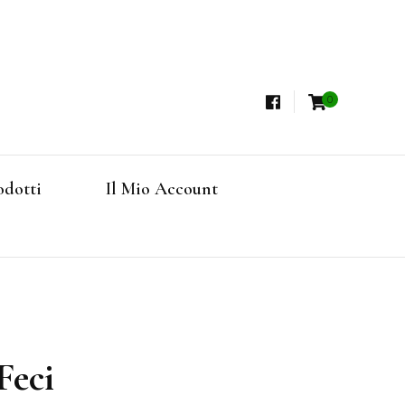
0
i, Tisane Terapeutiche Esclusive, Tè Pregiati
steria
rfruits, Superfoods
odotti
Il Mio Account
Online
Feci