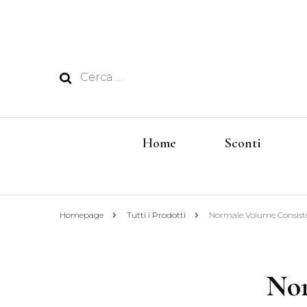
Ricerca
per:
Home
Sconti
Homepage
Tutti i Prodotti
Normale Volume Consist
Nor