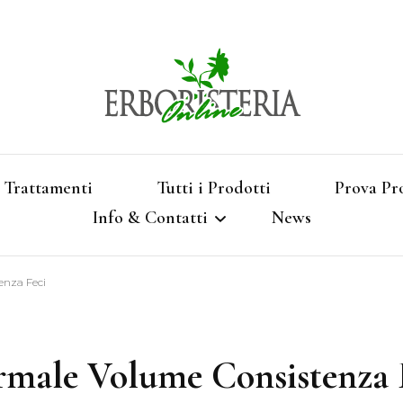
Vendita di Botaniche, Erbe e Spezie Officinal
Erbori
Aromatizzati, Supe
Trattamenti
Tutti i Prodotti
Prova Pr
Info & Contatti
News
Shop 
enza Feci
Termini e Condizioni
Pagamenti e Spedizioni
male Volume Consistenza 
Privacy e Cookies